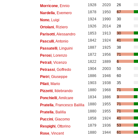
1928
2020
26
Morricone
, Ennio
1878
1950
67
Nardella
, Evemero
1924
1990
30
Nono
, Luigi
1926
2014
28
Ortolani
, Riziero
1853
1913
30
Parisotti
, Alessandro
1842
1924
41
Pasculli
, Antonio
1887
1925
38
Passatelli
, Linguini
1872
1956
71
Perosi
, Lorenzo
1822
1889
6
Petrali
, Vicenzo
1904
2003
50
Petrassi
, Goffredo
1886
1946
60
Pietri
, Giuseppe
1903
1938
35
Pilati
, Mario
1880
1968
71
Pizzetti
, Ildebrando
1834
1886
3
Ponchielli
, Amilcare
1880
1955
71
Pratella
, Francesco Balilla
1880
1955
71
Pratella
, Balilla
1858
1924
41
Puccini
, Giacomo
1879
1936
53
Respighi
, Ottorino
1880
1944
61
Rose
, Vincent