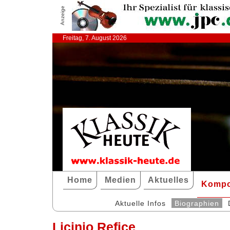
Anzeige
Freitag, 7. August 2026
Home
Medien
Aktuelles
Kompo
Aktuelle Infos
Biographien
Licinio Refice