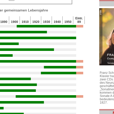
 der gemeinsamen Lebensjahre
Eintr.
1890
1900
1910
1920
1930
1940
1950
89
Franz Sch
Klavier h
zwei CDs 
des Neunz
geschäftst
„Sonatine
kommen di
Sonate A-
bedeutend
1827.