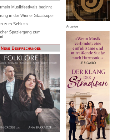
rrhein Musikfestivals beginnt
rung in der Wiener Staatsoper
en zum Schluss
Anzeige
scher Spaziergang zum
rt
Neue Besprechungen