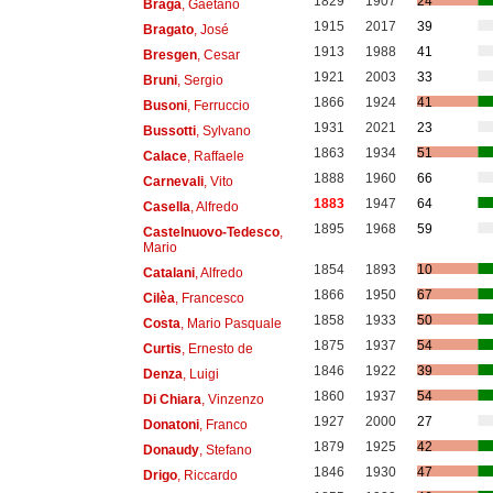
1829
1907
24
Braga
, Gaetano
1915
2017
39
Bragato
, José
1913
1988
41
Bresgen
, Cesar
1921
2003
33
Bruni
, Sergio
1866
1924
41
Busoni
, Ferruccio
1931
2021
23
Bussotti
, Sylvano
1863
1934
51
Calace
, Raffaele
1888
1960
66
Carnevali
, Vito
1883
1947
64
Casella
, Alfredo
1895
1968
59
Castelnuovo-Tedesco
,
Mario
1854
1893
10
Catalani
, Alfredo
1866
1950
67
Cilèa
, Francesco
1858
1933
50
Costa
, Mario Pasquale
1875
1937
54
Curtis
, Ernesto de
1846
1922
39
Denza
, Luigi
1860
1937
54
Di Chiara
, Vinzenzo
1927
2000
27
Donatoni
, Franco
1879
1925
42
Donaudy
, Stefano
1846
1930
47
Drigo
, Riccardo