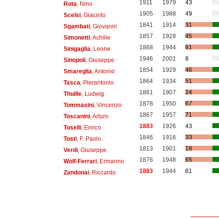
1911
1979
43
Rota
, Nino
1905
1988
49
Scelsi
, Giacinto
1841
1914
31
Sgambati
, Giovanni
1857
1928
45
Simonetti
, Achille
1868
1944
61
Sinigaglia
, Leone
1946
2001
8
Sinopoli
, Giuseppe
1854
1929
46
Smareglia
, Antonio
1864
1934
51
Tasca
, Pierantonio
1861
1907
24
Thuille
, Ludwig
1878
1950
67
Tommasini
, Vincenzo
1867
1957
71
Toscanini
, Arturo
1883
1926
43
Toselli
, Enrico
1846
1916
33
Tosti
, F. Paolo
1813
1901
18
Verdi
, Giuseppe
1876
1948
65
Wolf-Ferrari
, Ermanno
1883
1944
61
Zandonai
, Riccardo