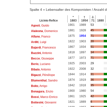
Spalte 4 = Lebensalter des Komponisten / Anzahl
*
†
J.
Licinio Refice
1883
1954
71
1880
1901
1989
53
Agosti
, Guido
1881
1928
45
Alaleona
, Domenico
1875
1954
71
Alfano
, Franco
1822
1903
20
Arditi
, Luigi
1867
1934
51
Bajardi
, Francesco
1818
1897
14
Bazzini
, Antonio
1877
1973
71
Becce
, Giuseppe
1925
2003
29
Berio
, Luciano
1922
2008
32
Bibalo
, Antonio
1844
1914
31
Bigazzi
, Pénélope
1874
1919
36
Blumenthal
, Sandro
1842
1918
35
Boïto
, Arrigo
1900
1980
54
Bonagura
, Enzio
1861
1925
42
Bossi
, Marco Enrico
1821
1889
6
Bottesini
, Giovanni