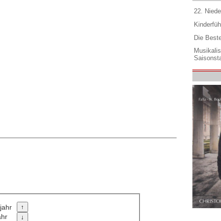
22. Niede
Kinderfüh
Die Best
Musikali
Saisonsta
jahr
ahr