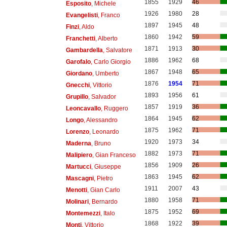
1855
1929
46
Esposito
, Michele
1926
1980
28
Evangelisti
, Franco
1897
1945
48
Finzi
, Aldo
1860
1942
59
Franchetti
, Alberto
1871
1913
30
Gambardella
, Salvatore
1886
1962
68
Garofalo
, Carlo Giorgio
1867
1948
65
Giordano
, Umberto
1876
1954
71
Gnecchi
, Vittorio
1893
1956
61
Grupillo
, Salvador
1857
1919
36
Leoncavallo
, Ruggero
1864
1945
62
Longo
, Alessandro
1875
1962
71
Lorenzo
, Leonardo
1920
1973
34
Maderna
, Bruno
1882
1973
71
Malipiero
, Gian Franceso
1856
1909
26
Martucci
, Giuseppe
1863
1945
62
Mascagni
, Pietro
1911
2007
43
Menotti
, Gian Carlo
1880
1958
71
Molinari
, Bernardo
1875
1952
69
Montemezzi
, Italo
1868
1922
39
Monti
, Vittorio