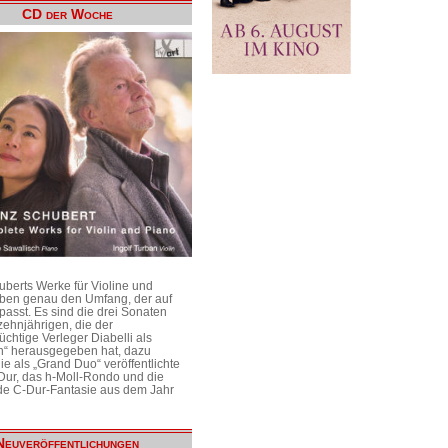
CD der Woche
uberts Werke für Violine und
aben genau den Umfang, der auf
passt. Es sind die drei Sonaten
ehnjährigen, die der
üchtige Verleger Diabelli als
n“ herausgegeben hat, dazu
e als „Grand Duo“ veröffentlichte
Dur, das h-Moll-Rondo und die
e C-Dur-Fantasie aus dem Jahr
Neuveröffentlichungen