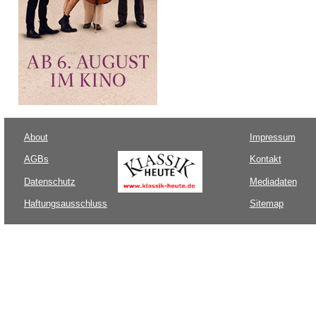
About
Impressum
AGBs
Kontakt
Datenschutz
Mediadaten
Haftungsausschluss
Sitemap