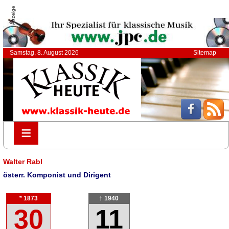
Anzeige
Samstag, 8. August 2026
Sitemap
≡
≡
Walter Rabl
österr. Komponist und Dirigent
* 1873
† 1940
30
11