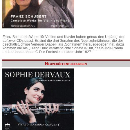
Franz Schuberts Werke für Violine und Klavier haben genau den Umfang, der
auf zwei CDs passt. Es sind die drei Sonaten des Neunzehnjährigen, die der
geschäftstüchtige Verleger Diabelli als „Sonatinen“ herausgegeben hat, dazu
kommen die als „Grand Duo“ veröffentlichte Sonate A-Dur, das h-Moll-Rondo
und die bedeutende C-Dur-Fantasie aus dem Jahr 1827.
Neuveröffentlichungen