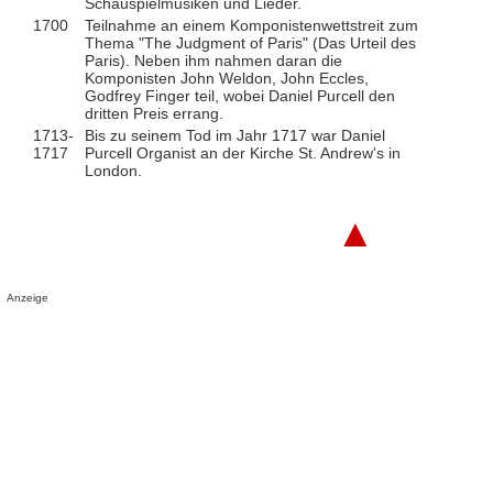
Schauspielmusiken und Lieder.
1700
Teilnahme an einem Komponistenwettstreit zum
Thema "The Judgment of Paris" (Das Urteil des
Paris). Neben ihm nahmen daran die
Komponisten John Weldon, John Eccles,
Godfrey Finger teil, wobei Daniel Purcell den
dritten Preis errang.
1713-
Bis zu seinem Tod im Jahr 1717 war Daniel
1717
Purcell Organist an der Kirche St. Andrew's in
London.
▲
Anzeige