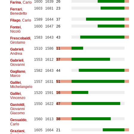
1600
1639
26
Farina
, Carlo
1603
1681
23
Ferrari
,
Benedetto
1589
1644
37
Filago
, Carlo
1600
1647
26
Fontei
,
Nicolò
1583
1643
43
Frescobaldi
,
Girolamo
1510
1586
11
Gabrieli
,
Andrea
1553
1612
37
Gabrieli
,
Giovanni
1582
1643
44
Gagliano
,
Marco
1557
1631
51
Galilei
,
Michelangelo
1520
1591
16
Galilei
,
Vincenzo
1550
1622
47
Gastoldi
,
Giovanni
Giacomo
1560
1613
38
Gesualdo
,
Carlo
1605
1664
21
Graziani
,