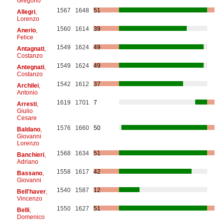
Gregorio
1567
1648
51
Allegri
,
Lorenzo
1560
1614
39
Anerio
,
Felice
1549
1624
49
Antagnati
,
Costanzo
1549
1624
49
Antegnati
,
Costanzo
1542
1612
37
Archilei
,
Antonio
1619
1701
7
Arresti
,
Giulio
Cesare
1576
1660
50
Baldano
,
Giovanni
Lorenzo
1568
1634
51
Banchieri
,
Adriano
1558
1617
42
Bassano
,
Giovanni
1540
1587
12
Bell'haver
,
Vincenzo
1550
1627
51
Belli
,
Domenico