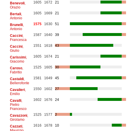
1605
1672
21
Benevoli
,
Orazio
1605
1669
21
Bertali
,
Antonio
1575
1630
51
Brunelli
,
Antonio
1587
1640
39
Caccini
,
Francesca
1551
1618
43
Caccini
,
Giulio
1605
1674
21
Carissimi
,
Giacomo
1525
1605
30
Caroso
,
Fabritio
1581
1649
45
Castaldi
,
Bellerofonte
1550
1602
27
Cavalieri
,
Emilio
1602
1676
24
Cavalli
,
Pietro
Francesco
1525
1577
2
Cavazzoni
,
Girolamo
1616
1678
10
Cazzati
,
Maurizio