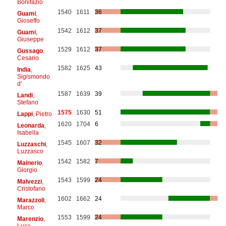
Bonifazio
1540
1611
36
Guami
,
Gioseffo
1542
1612
37
Guami
,
Giuseppe
1529
1612
37
Gussago
,
Cesario
1582
1625
43
India
,
Sigismondo
d'
1587
1639
39
Landi
,
Stefano
1575
1630
51
Lappi
, Pietro
1620
1704
6
Leonarda
,
Isabella
1545
1607
32
Luzzaschi
,
Luzzasco
1542
1582
7
Mainerio
,
Giorgio
1543
1599
24
Malvezzi
,
Cristofano
1602
1662
24
Marazzoli
,
Marco
1553
1599
24
Marenzio
,
Luca