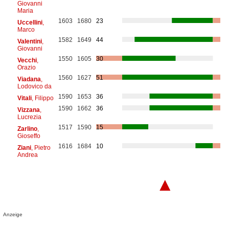
Giovanni
Maria
1603
1680
23
Uccellini
,
Marco
1582
1649
44
Valentini
,
Giovanni
1550
1605
30
Vecchi
,
Orazio
1560
1627
51
Viadana
,
Lodovico da
1590
1653
36
Vitali
, Filippo
1590
1662
36
Vizzana
,
Lucrezia
1517
1590
15
Zarlino
,
Gioseffo
1616
1684
10
Ziani
, Pietro
Andrea
▲
Anzeige