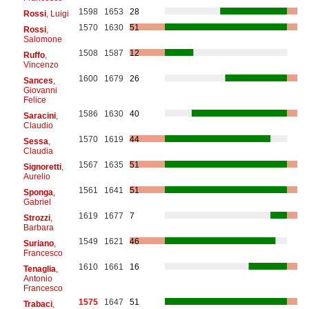
1598
1653
28
Rossi
, Luigi
1570
1630
51
Rossi
,
Salomone
1508
1587
12
Ruffo
,
Vincenzo
1600
1679
26
Sances
,
Giovanni
Felice
1586
1630
40
Saracini
,
Claudio
1570
1619
44
Sessa
,
Claudia
1567
1635
51
Signoretti
,
Aurelio
1561
1641
51
Sponga
,
Gabriel
1619
1677
7
Strozzi
,
Barbara
1549
1621
46
Suriano
,
Francesco
1610
1661
16
Tenaglia
,
Antonio
Francesco
1575
1647
51
Trabaci
,