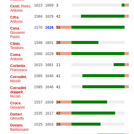
1623
1669
3
Cesti
, Pietro
Antonio
1584
1629
42
Cifra
,
Antonio
1570
1626
51
Cima
,
Giovanni
Paolo
1548
1601
26
Clinio
,
Teodoro
1560
1629
51
Coma
,
Antonio
1615
1681
11
Corbetta
,
Francesco
1585
1646
41
Corradini
,
Nicolò
1585
1646
41
Corradini
doppelt
,
Nicolò
1557
1609
34
Croce
,
Giovanni
1535
1617
42
Dattari
,
Ghinolfo
1525
1603
28
Donato
,
Baldassare