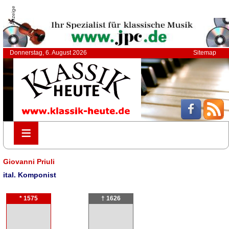
Anzeige
Donnerstag, 6. August 2026
Sitemap
≡
≡
Giovanni Priuli
ital. Komponist
* 1575
† 1626