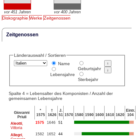
vor 451 Jahren
vor 400 Jahren
Diskographie
Werke
Zeitgenossen
Zeitgenossen
Länderauswahl / Sortieren
Name
Geburtsjahr
Lebensjahre
Sterbejahr
Spalte 4 = Lebensalter des Komponisten / Anzahl der
gemeinsamen Lebensjahre
*
†
J.
Eintr.
Giovanni
1575
1626
51
1570
1580
1590
1600
1610
1620
104
Priuli
1575
1646
51
Aleotti
,
Vittoria
1582
1652
44
Allegri
,