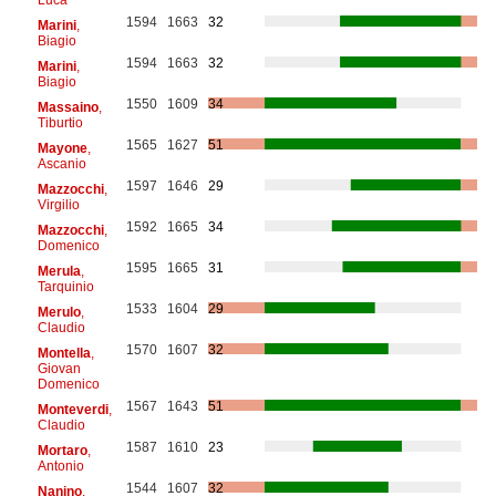
1594
1663
32
Marini
,
Biagio
1594
1663
32
Marini
,
Biagio
1550
1609
34
Massaino
,
Tiburtio
1565
1627
51
Mayone
,
Ascanio
1597
1646
29
Mazzocchi
,
Virgilio
1592
1665
34
Mazzocchi
,
Domenico
1595
1665
31
Merula
,
Tarquinio
1533
1604
29
Merulo
,
Claudio
1570
1607
32
Montella
,
Giovan
Domenico
1567
1643
51
Monteverdi
,
Claudio
1587
1610
23
Mortaro
,
Antonio
1544
1607
32
Nanino
,