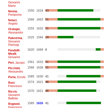
Giovanni
Maria
1550
1618
43
Nenna
,
Pomponio
1566
1663
51
Notari
,
Angelo
1555
1633
51
Orologio
,
Alessandro
1525
1594
19
Palestrina
,
Giovanni
Pierluigi
1620
1669
6
Pandolfi-
Mealli
,
Giovanni
1561
1633
51
Peri
, Jacopo
1566
1638
51
Piccinini
,
Alessandro
1585
1630
41
Porta
, Ercole
1574
1621
46
Rasi
,
Francesco
1570
1621
46
Riccio
,
Giovanni
Battista
1585
1626
41
Rognoni
,
Francesco