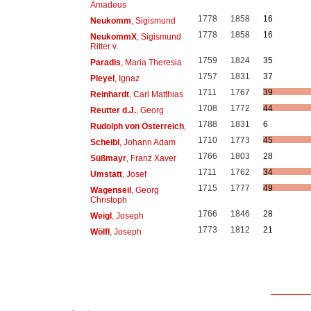
Amadeus
1778
1858
16
Neukomm
, Sigismund
1778
1858
16
NeukommX
, Sigismund
Ritter v.
1759
1824
35
Paradis
, Maria Theresia
1757
1831
37
Pleyel
, Ignaz
1711
1767
39
Reinhardt
, Carl Matthias
1708
1772
44
Reutter d.J.
, Georg
1788
1831
6
Rudolph von Österreich
,
1710
1773
45
Scheibl
, Johann Adam
1766
1803
28
Süßmayr
, Franz Xaver
1711
1762
34
Umstatt
, Josef
1715
1777
49
Wagenseil
, Georg
Christoph
1766
1846
28
Weigl
, Joseph
1773
1812
21
Wölfl
, Joseph