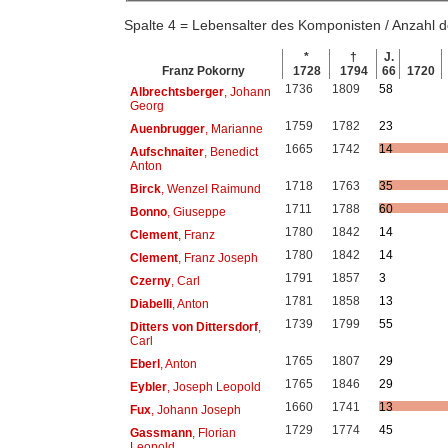
Spalte 4 = Lebensalter des Komponisten / Anzahl
*
†
J.
Franz Pokorny
1728
1794
66
1720
1736
1809
58
Albrechtsberger
, Johann
Georg
1759
1782
23
Auenbrugger
, Marianne
1665
1742
14
Aufschnaiter
, Benedict
Anton
1718
1763
35
Birck
, Wenzel Raimund
1711
1788
60
Bonno
, Giuseppe
1780
1842
14
Clement
, Franz
1780
1842
14
Clement
, Franz Joseph
1791
1857
3
Czerny
, Carl
1781
1858
13
Diabelli
, Anton
1739
1799
55
Ditters von Dittersdorf
,
Carl
1765
1807
29
Eberl
, Anton
1765
1846
29
Eybler
, Joseph Leopold
1660
1741
13
Fux
, Johann Joseph
1729
1774
45
Gassmann
, Florian
Leopold