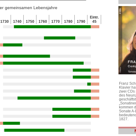
 der gemeinsamen Lebensjahre
Eintr.
1730
1740
1750
1760
1770
1780
1790
45
Franz Sch
Klavier h
zwei CDs 
des Neunz
geschäftst
„Sonatine
kommen di
Sonate A-
bedeutend
1827.