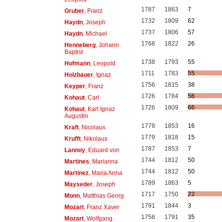
1787
1863
7
Gruber
, Franz
1732
1809
62
Haydn
, Joseph
1737
1806
57
Haydn
, Michael
1768
1822
26
Henneberg
, Johann
Baptist
1738
1793
55
Hofmann
, Leopold
1711
1783
55
Holzbauer
, Ignaz
1756
1815
38
Keyper
, Franz
1726
1784
56
Kohaut
, Carl
1726
1809
66
Kohaut
, Karl Ignaz
Augustin
1778
1853
16
Kraft
, Nicolaus
1779
1818
15
Krufft
, Nikolaus
1787
1853
7
Lannoy
, Eduard von
1744
1812
50
Martines
, Marianna
1744
1812
50
Martinez
, Maria Anna
1789
1863
5
Mayseder
, Joseph
1717
1750
22
Monn
, Matthias Georg
1791
1844
3
Mozart
, Franz Xaver
1756
1791
35
Mozart
, Wolfgang