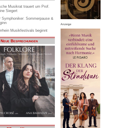
che Musikrat trauert um Prof.
ine Siegert
 Symphoniker: Sommerpause &
ginn
Anzeige
rrhein Musikfestivals beginnt
Neue Besprechungen