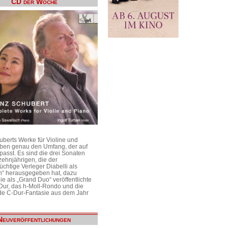
CD der Woche
uberts Werke für Violine und
aben genau den Umfang, der auf
passt. Es sind die drei Sonaten
ehnjährigen, die der
üchtige Verleger Diabelli als
n“ herausgegeben hat, dazu
e als „Grand Duo“ veröffentlichte
Dur, das h-Moll-Rondo und die
e C-Dur-Fantasie aus dem Jahr
Neuveröffentlichungen