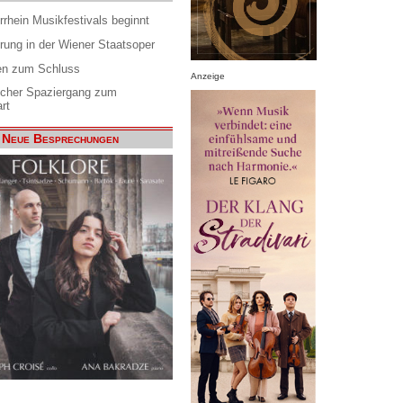
rrhein Musikfestivals beginnt
rung in der Wiener Staatsoper
en zum Schluss
Anzeige
scher Spaziergang zum
rt
Neue Besprechungen