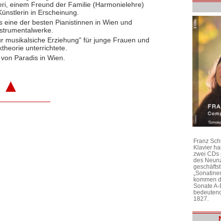
eri, einem Freund der Familie (Harmonielehre)
Künstlerin in Erscheinung.
als eine der besten Pianistinnen in Wien und
strumentalwerke.
 für musikalsiche Erziehung" für junge Frauen und
heorie unterrichtete.
 von Paradis in Wien.
▲
Franz Sch
Klavier h
zwei CDs 
des Neunz
geschäftst
„Sonatine
kommen di
Sonate A-
bedeutend
1827.