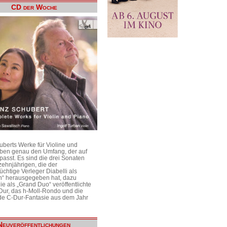
CD der Woche
uberts Werke für Violine und
aben genau den Umfang, der auf
passt. Es sind die drei Sonaten
ehnjährigen, die der
üchtige Verleger Diabelli als
n“ herausgegeben hat, dazu
e als „Grand Duo“ veröffentlichte
Dur, das h-Moll-Rondo und die
e C-Dur-Fantasie aus dem Jahr
Neuveröffentlichungen