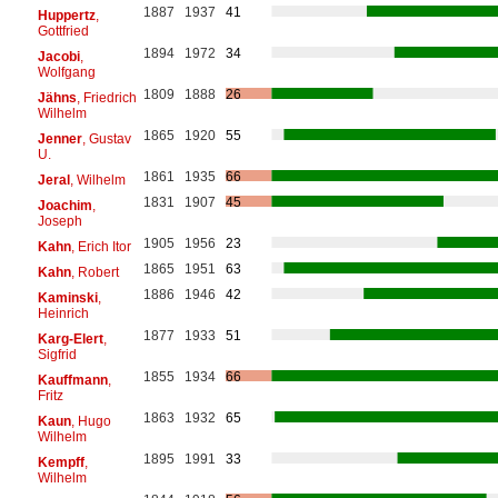
1887
1937
41
Huppertz
,
Gottfried
1894
1972
34
Jacobi
,
Wolfgang
1809
1888
26
Jähns
, Friedrich
Wilhelm
1865
1920
55
Jenner
, Gustav
U.
1861
1935
66
Jeral
, Wilhelm
1831
1907
45
Joachim
,
Joseph
1905
1956
23
Kahn
, Erich Itor
1865
1951
63
Kahn
, Robert
1886
1946
42
Kaminski
,
Heinrich
1877
1933
51
Karg-Elert
,
Sigfrid
1855
1934
66
Kauffmann
,
Fritz
1863
1932
65
Kaun
, Hugo
Wilhelm
1895
1991
33
Kempff
,
Wilhelm