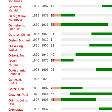
Johannes
1909
2007
19
Genzmer
,
Harald
1819
1878
16
Georg V. von
Hannover
,
1839
1916
54
Gernsheim
,
Friedrich
1897
1969
31
Gerster
, Ottmar
1927
2019
1
Gielen
, Michael
1895
1956
33
Gieseking
,
Walter
1879
1942
49
Gilbert
, Jean
1840
1876
14
Goetz
,
Hermann
1903
1996
25
Goldschmidt
,
Berthold
1925
2023
3
Gottwald
,
Clytus
1836
1887
25
Götze
, Carl
1872
1944
56
Graener
, Paul
1827
1903
41
Grimm
, Julius
Otto
1906
1937
22
Gronostay
,