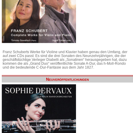
Franz Schuberts Werke für Violine und Klavier haben genau den Umfang, der
auf zwei CDs passt. Es sind die drei Sonaten des Neunzehnjährigen, die der
geschäftstüchtige Verleger Diabelli als „Sonatinen“ herausgegeben hat, dazu
kommen die als „Grand Duo“ veröffentlichte Sonate A-Dur, das h-Moll-Rondo
und die bedeutende C-Dur-Fantasie aus dem Jahr 1827.
Neuveröffentlichungen