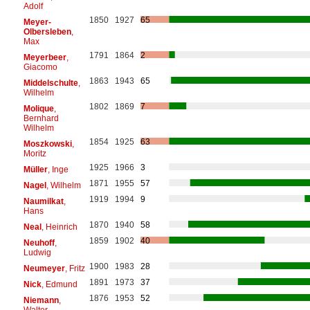
Adolf
1850
1927
65
Meyer-
Olbersleben
,
Max
1791
1864
2
Meyerbeer
,
Giacomo
1863
1943
65
Middelschulte
,
Wilhelm
1802
1869
7
Molique
,
Bernhard
Wilhelm
1854
1925
63
Moszkowski
,
Moritz
1925
1966
3
Müller
, Inge
1871
1955
57
Nagel
, Wilhelm
1919
1994
9
Naumilkat
,
Hans
1870
1940
58
Neal
, Heinrich
1859
1902
40
Neuhoff
,
Ludwig
1900
1983
28
Neumeyer
, Fritz
1891
1973
37
Nick
, Edmund
1876
1953
52
Niemann
,
Walter