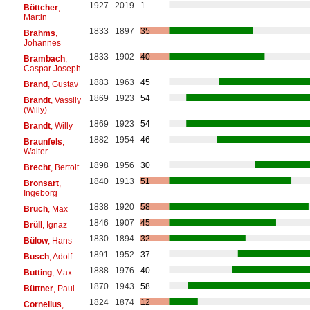
1927
2019
1
Böttcher
,
Martin
1833
1897
35
Brahms
,
Johannes
1833
1902
40
Brambach
,
Caspar Joseph
1883
1963
45
Brand
, Gustav
1869
1923
54
Brandt
, Vassily
(Willy)
1869
1923
54
Brandt
, Willy
1882
1954
46
Braunfels
,
Walter
1898
1956
30
Brecht
, Bertolt
1840
1913
51
Bronsart
,
Ingeborg
1838
1920
58
Bruch
, Max
1846
1907
45
Brüll
, Ignaz
1830
1894
32
Bülow
, Hans
1891
1952
37
Busch
, Adolf
1888
1976
40
Butting
, Max
1870
1943
58
Büttner
, Paul
1824
1874
12
Cornelius
,