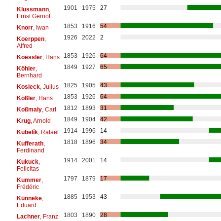
1901
1975
27
Klussmann
,
Ernst Gernot
1853
1916
54
Knorr
, Iwan
1926
2022
2
Koerppen
,
Alfred
1853
1926
64
Koessler
, Hans
1849
1927
65
Köhler
,
Bernhard
1825
1905
43
Kosleck
, Julius
1853
1926
64
Kößler
, Hans
1812
1893
31
Koßmaly
, Carl
1849
1904
42
Krug
, Arnold
1914
1996
14
Kubelík
, Rafael
1818
1896
34
Kufferath
,
Ferdinand
1914
2001
14
Kukuck
,
Felicitas
1797
1879
17
Kummer
,
Frédéric
1885
1953
43
Künneke
,
Eduard
1803
1890
28
Lachner
, Franz