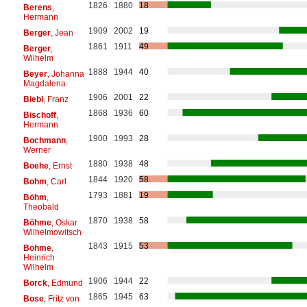
1826
1880
18
Berens
,
Hermann
1909
2002
19
Berger
, Jean
1861
1911
49
Berger
,
Wilhelm
1888
1944
40
Beyer
, Johanna
Magdalena
1906
2001
22
Biebl
, Franz
1868
1936
60
Bischoff
,
Hermann
1900
1993
28
Bochmann
,
Werner
1880
1938
48
Boehe
, Ernst
1844
1920
58
Bohm
, Carl
1793
1881
19
Böhm
,
Theobald
1870
1938
58
Böhme
, Oskar
Wilhelmowitsch
1843
1915
53
Böhme
,
Heinrich
Wilhelm
1906
1944
22
Borck
, Edmund
1865
1945
63
Bose
, Fritz von