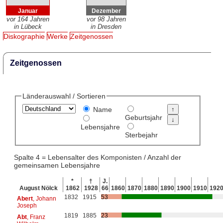
Januar
Dezember
vor 164 Jahren
vor 98 Jahren
in Lübeck
in Dresden
Diskographie
Werke
Zeitgenossen
Zeitgenossen
Länderauswahl / Sortieren
Name
Geburtsjahr
Lebensjahre
Sterbejahr
Spalte 4 = Lebensalter des Komponisten / Anzahl der
gemeinsamen Lebensjahre
*
†
J.
August Nölck
1862
1928
66
1860
1870
1880
1890
1900
1910
192
1832
1915
53
Abert
, Johann
Joseph
1819
1885
23
Abt
, Franz