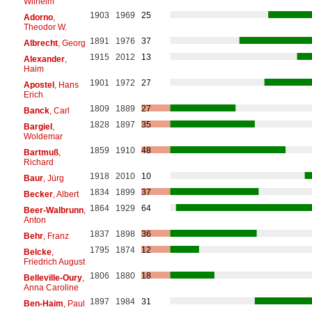
Wilhelm
1903
1969
25
Adorno
,
Theodor W.
1891
1976
37
Albrecht
, Georg
1915
2012
13
Alexander
,
Haim
1901
1972
27
Apostel
, Hans
Erich
1809
1889
27
Banck
, Carl
1828
1897
35
Bargiel
,
Woldemar
1859
1910
48
Bartmuß
,
Richard
1918
2010
10
Baur
, Jürg
1834
1899
37
Becker
, Albert
1864
1929
64
Beer-Walbrunn
,
Anton
1837
1898
36
Behr
, Franz
1795
1874
12
Belcke
,
Friedrich August
1806
1880
18
Belleville-Oury
,
Anna Caroline
1897
1984
31
Ben-Haim
, Paul