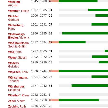
1845
1908
46
Wilhelmj
,
August
1897
1985
31
Wimmer
, Heinz
1906
1977
22
Winkler
,
Gerhard
1901
1991
27
Winterberg
,
Hans
1866
1935
62
Woikowsky-
Biedau
, Victor v.
1817
1894
32
Wolf Baudissin
,
Sophie Gräfin
1917
2005
11
Woll
, Erna
1902
1972
26
Wolpe
, Stefan
1910
1989
18
Wolters
,
Gottfried
1860
1944
66
Woyrsch
, Felix
1901
1992
27
Wünschmann
,
Theodor
1877
1942
51
Würzburger
,
Siegfried
1922
2021
6
Wüsthoff
, Klaus
1834
1910
48
Zabel
, Albert
1926
2007
2
Zechlin
, Ruth