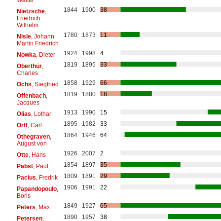
1844
1900
38
Nietzsche
,
Friedrich
Wilhelm
1780
1873
11
Nisle
, Johann
Martin Friedrich
1924
1998
4
Nowka
, Dieter
1819
1895
33
Oberthür
,
Charles
1858
1929
66
Ochs
, Siegfried
1819
1880
18
Offenbach
,
Jacques
1913
1990
15
Olias
, Lothar
1895
1982
33
Orff
, Carl
1864
1946
64
Othegraven
,
August von
1926
2007
2
Otte
, Hans
1854
1897
35
Pabst
, Paul
1809
1891
29
Pacius
, Fredrik
1906
1991
22
Papandopoulo
,
Boris
1849
1927
65
Peters
, Max
1890
1957
38
Petersen
,