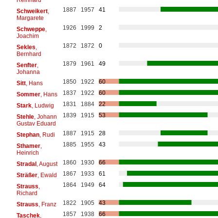
1887
1957
41
Schweikert
,
Margarete
1926
1999
2
Schweppe
,
Joachim
1872
1872
0
Sekles
,
Bernhard
1879
1961
49
Senfter
,
Johanna
1850
1922
60
Sitt
, Hans
1837
1922
60
Sommer
, Hans
1831
1884
22
Stark
, Ludwig
1839
1915
53
Stehle
, Johann
Gustav Eduard
1887
1915
28
Stephan
, Rudi
1885
1955
43
Sthamer
,
Heinrich
1860
1930
66
Stradal
, August
1867
1933
61
Sträßer
, Ewald
1864
1949
64
Strauss
,
Richard
1822
1905
43
Strauss
, Franz
1857
1938
66
Taschek
,