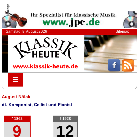
Anzeige
Samstag, 8. August 2026
Sitemap
≡
≡
August Nölck
dt. Komponist, Cellist und Pianist
* 1862
† 1928
9
12