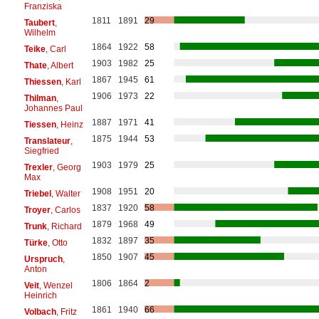
Franziska
1811
1891
29
Taubert
,
Wilhelm
1864
1922
58
Teike
, Carl
1903
1982
25
Thate
, Albert
1867
1945
61
Thiessen
, Karl
1906
1973
22
Thilman
,
Johannes Paul
1887
1971
41
Tiessen
, Heinz
1875
1944
53
Translateur
,
Siegfried
1903
1979
25
Trexler
, Georg
Max
1908
1951
20
Triebel
, Walter
1837
1920
58
Troyer
, Carlos
1879
1968
49
Trunk
, Richard
1832
1897
35
Türke
, Otto
1850
1907
45
Urspruch
,
Anton
1806
1864
2
Veit
, Wenzel
Heinrich
1861
1940
66
Volbach
, Fritz