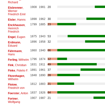
Richard
1908
1981
20
Eisbrenner
,
Werner
Friedrich Emil
1898
1962
30
Eisler
, Hanns
1799
1885
23
Enckhausen
,
Heinrich
Friedrich
1875
1943
53
Engel
, Eugen
1896
1958
32
Erdmann
,
Eduard
1860
1940
66
Fährmann
,
Hans
1796
1874
12
Ferling
, Wilhelm
1831
1911
49
Fink
, Christian
1891
1961
37
Finke
, Fidelio F.
1848
1890
28
Fitzenhagen
,
Wilhelm
1812
1883
21
Flotow
,
Friedrich von
1837
1926
64
Foerster
, Anton
1907
1987
21
Fortner
,
Wolfgang