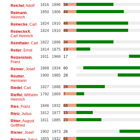
1816
1896
34
Reichel
, Adolf
1850
1906
44
Reimann
,
Heinrich
1824
1910
48
Reinecke
, Carl
1824
1910
48
ReineckeX
,
Carl Heinrich
1822
1896
34
Reinthaler
, Carl
1814
1875
13
Reiter
, Ernst
1911
1968
17
Reizenstein
,
Franz
1868
1934
60
Renner
, Josef
1900
1985
28
Reutter
,
Hermann
1827
1888
26
Riedel
, Carl
1792
1869
7
Rieffel
, Wilhelm
Heinrich
1846
1932
66
Ries
, Franz
1812
1877
15
Rietz
, Julius
1811
1885
23
Ritter
, August
Gottfried
1902
1973
26
Rixner
, Josef
1855
1932
66
Röntgen
, Julius