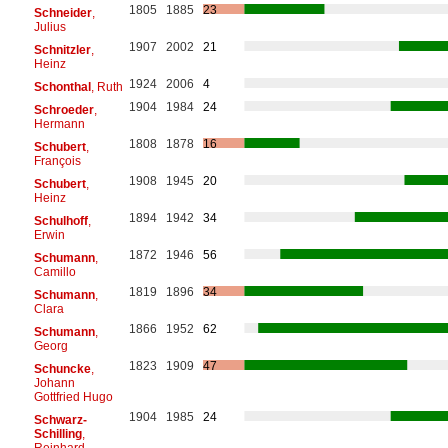
1805
1885
23
Schneider
,
Julius
1907
2002
21
Schnitzler
,
Heinz
1924
2006
4
Schonthal
, Ruth
1904
1984
24
Schroeder
,
Hermann
1808
1878
16
Schubert
,
François
1908
1945
20
Schubert
,
Heinz
1894
1942
34
Schulhoff
,
Erwin
1872
1946
56
Schumann
,
Camillo
1819
1896
34
Schumann
,
Clara
1866
1952
62
Schumann
,
Georg
1823
1909
47
Schuncke
,
Johann
Gottfried Hugo
1904
1985
24
Schwarz-
Schilling
,
Reinhard