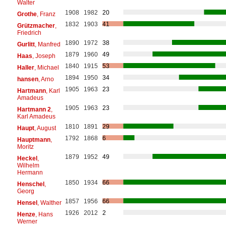
Walter
1908
1982
20
Grothe
, Franz
1832
1903
41
Grützmacher
,
Friedrich
1890
1972
38
Gurlitt
, Manfred
1879
1960
49
Haas
, Joseph
1840
1915
53
Haller
, Michael
1894
1950
34
hansen
, Arno
1905
1963
23
Hartmann
, Karl
Amadeus
1905
1963
23
Hartmann 2
,
Karl Amadeus
1810
1891
29
Haupt
, August
1792
1868
6
Hauptmann
,
Moritz
1879
1952
49
Heckel
,
Wilhelm
Hermann
1850
1934
66
Henschel
,
Georg
1857
1956
66
Hensel
, Walther
1926
2012
2
Henze
, Hans
Werner