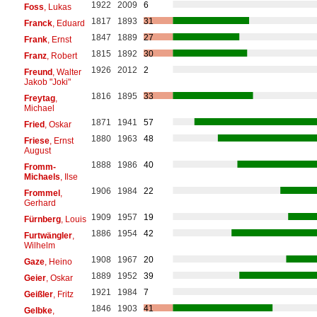
1922
2009
6
Foss
, Lukas
1817
1893
31
Franck
, Eduard
1847
1889
27
Frank
, Ernst
1815
1892
30
Franz
, Robert
1926
2012
2
Freund
, Walter
Jakob "Joki"
1816
1895
33
Freytag
,
Michael
1871
1941
57
Fried
, Oskar
1880
1963
48
Friese
, Ernst
August
1888
1986
40
Fromm-
Michaels
, Ilse
1906
1984
22
Frommel
,
Gerhard
1909
1957
19
Fürnberg
, Louis
1886
1954
42
Furtwängler
,
Wilhelm
1908
1967
20
Gaze
, Heino
1889
1952
39
Geier
, Oskar
1921
1984
7
Geißler
, Fritz
1846
1903
41
Gelbke
,