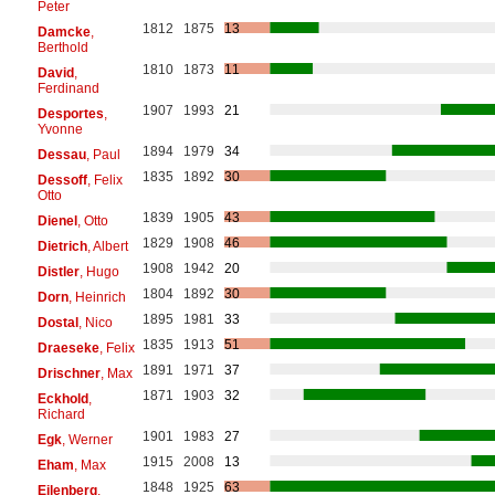
Peter
1812
1875
13
Damcke
,
Berthold
1810
1873
11
David
,
Ferdinand
1907
1993
21
Desportes
,
Yvonne
1894
1979
34
Dessau
, Paul
1835
1892
30
Dessoff
, Felix
Otto
1839
1905
43
Dienel
, Otto
1829
1908
46
Dietrich
, Albert
1908
1942
20
Distler
, Hugo
1804
1892
30
Dorn
, Heinrich
1895
1981
33
Dostal
, Nico
1835
1913
51
Draeseke
, Felix
1891
1971
37
Drischner
, Max
1871
1903
32
Eckhold
,
Richard
1901
1983
27
Egk
, Werner
1915
2008
13
Eham
, Max
1848
1925
63
Eilenberg
,