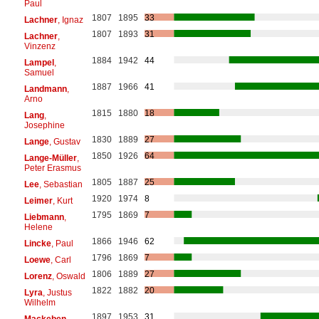
Paul
1807
1895
33
Lachner
, Ignaz
1807
1893
31
Lachner
,
Vinzenz
1884
1942
44
Lampel
,
Samuel
1887
1966
41
Landmann
,
Arno
1815
1880
18
Lang
,
Josephine
1830
1889
27
Lange
, Gustav
1850
1926
64
Lange-Müller
,
Peter Erasmus
1805
1887
25
Lee
, Sebastian
1920
1974
8
Leimer
, Kurt
1795
1869
7
Liebmann
,
Helene
1866
1946
62
Lincke
, Paul
1796
1869
7
Loewe
, Carl
1806
1889
27
Lorenz
, Oswald
1822
1882
20
Lyra
, Justus
Wilhelm
1897
1953
31
Mackeben
,