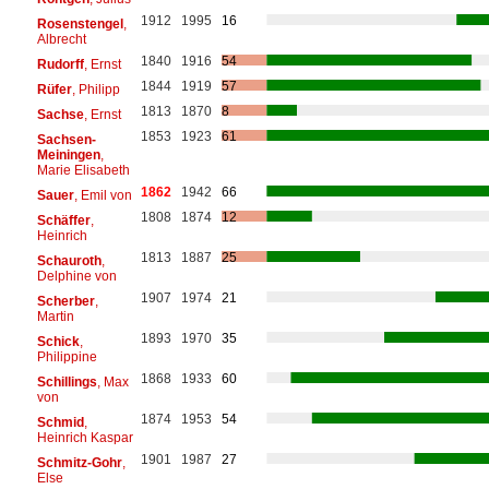
1912
1995
16
Rosenstengel
,
Albrecht
1840
1916
54
Rudorff
, Ernst
1844
1919
57
Rüfer
, Philipp
1813
1870
8
Sachse
, Ernst
1853
1923
61
Sachsen-
Meiningen
,
Marie Elisabeth
1862
1942
66
Sauer
, Emil von
1808
1874
12
Schäffer
,
Heinrich
1813
1887
25
Schauroth
,
Delphine von
1907
1974
21
Scherber
,
Martin
1893
1970
35
Schick
,
Philippine
1868
1933
60
Schillings
, Max
von
1874
1953
54
Schmid
,
Heinrich Kaspar
1901
1987
27
Schmitz-Gohr
,
Else