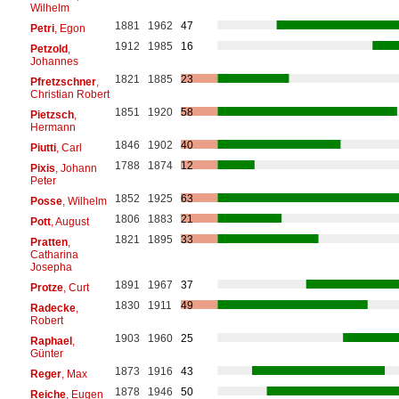
Wilhelm
1881
1962
47
Petri
, Egon
1912
1985
16
Petzold
,
Johannes
1821
1885
23
Pfretzschner
,
Christian Robert
1851
1920
58
Pietzsch
,
Hermann
1846
1902
40
Piutti
, Carl
1788
1874
12
Pixis
, Johann
Peter
1852
1925
63
Posse
, Wilhelm
1806
1883
21
Pott
, August
1821
1895
33
Pratten
,
Catharina
Josepha
1891
1967
37
Protze
, Curt
1830
1911
49
Radecke
,
Robert
1903
1960
25
Raphael
,
Günter
1873
1916
43
Reger
, Max
1878
1946
50
Reiche
, Eugen