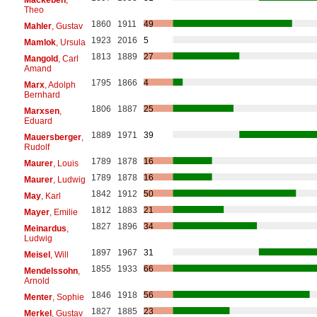
Theo
1860
1911
49
Mahler
, Gustav
1923
2016
5
Mamlok
, Ursula
1813
1889
27
Mangold
, Carl
Amand
1795
1866
4
Marx
, Adolph
Bernhard
1806
1887
25
Marxsen
,
Eduard
1889
1971
39
Mauersberger
,
Rudolf
1789
1878
16
Maurer
, Louis
1789
1878
16
Maurer
, Ludwig
1842
1912
50
May
, Karl
1812
1883
21
Mayer
, Emilie
1827
1896
34
Meinardus
,
Ludwig
1897
1967
31
Meisel
, Will
1855
1933
66
Mendelssohn
,
Arnold
1846
1918
56
Menter
, Sophie
1827
1885
23
Merkel
, Gustav