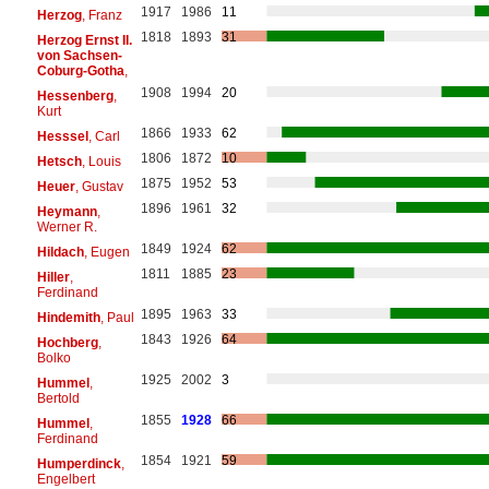
1917
1986
11
Herzog
, Franz
1818
1893
31
Herzog Ernst II.
von Sachsen-
Coburg-Gotha
,
1908
1994
20
Hessenberg
,
Kurt
1866
1933
62
Hesssel
, Carl
1806
1872
10
Hetsch
, Louis
1875
1952
53
Heuer
, Gustav
1896
1961
32
Heymann
,
Werner R.
1849
1924
62
Hildach
, Eugen
1811
1885
23
Hiller
,
Ferdinand
1895
1963
33
Hindemith
, Paul
1843
1926
64
Hochberg
,
Bolko
1925
2002
3
Hummel
,
Bertold
1855
1928
66
Hummel
,
Ferdinand
1854
1921
59
Humperdinck
,
Engelbert