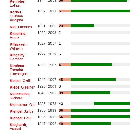
1844
1918
56
Kempter
,
Lothar
1857
1923
61
Kerker
,
Gustave
Adolphe
1821
1885
23
Kiel
, Friedrich
1926
2003
2
Kiessling
,
Heinz
1927
2017
1
Killmayer
,
Wilhelm
1922
2019
6
Kingsley
,
Gershon
1823
1903
41
Kirchner
,
Theodor
Fürchtegott
1848
1907
45
Kistler
, Cyrill
1925
2009
3
Klebe
, Giselher
1846
1901
39
Kleinmichel
,
Richard
1885
1973
43
Klemperer
, Otto
1859
1933
66
Klengel
, Julius
1854
1935
66
Klengel
, Paul
1847
1902
40
Klughardt
,
August