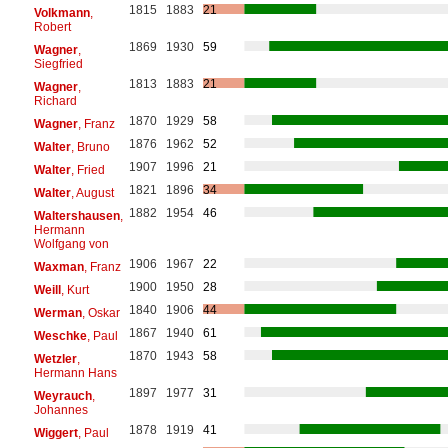
1815
1883
21
Volkmann
,
Robert
1869
1930
59
Wagner
,
Siegfried
1813
1883
21
Wagner
,
Richard
1870
1929
58
Wagner
, Franz
1876
1962
52
Walter
, Bruno
1907
1996
21
Walter
, Fried
1821
1896
34
Walter
, August
1882
1954
46
Waltershausen
,
Hermann
Wolfgang von
1906
1967
22
Waxman
, Franz
1900
1950
28
Weill
, Kurt
1840
1906
44
Werman
, Oskar
1867
1940
61
Weschke
, Paul
1870
1943
58
Wetzler
,
Hermann Hans
1897
1977
31
Weyrauch
,
Johannes
1878
1919
41
Wiggert
, Paul