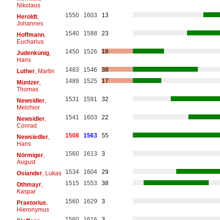
Nikolaus
1550
1603
13
Heroldt
,
Johannes
1540
1588
23
Hoffmann
,
Eucharius
1450
1526
18
Judenkünig
,
Hans
1483
1546
38
Luther
, Martin
1489
1525
17
Müntzer
,
Thomas
1531
1591
32
Newsidler
,
Melchior
1541
1603
22
Newsidler
,
Conrad
1508
1563
55
Newsiedler
,
Hans
1560
1613
3
Nörmiger
,
August
1534
1604
29
Osiander
, Lukas
1515
1553
38
Othmayr
,
Kaspar
1560
1629
3
Praetorius
,
Hieronymus
1560
1616
3