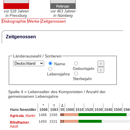
Februar
vor 518 Jahren
vor 463 Jahren
in Pressburg
in Nürnberg
Diskographie
Werke
Zeitgenossen
Zeitgenossen
Länderauswahl / Sortieren
Name
Geburtsjahr
Lebensjahre
Sterbejahr
Spalte 4 = Lebensalter des Komponisten / Anzahl der
gemeinsamen Lebensjahre
*
†
J.
Hans Newsidler
1508
1563
55
1500
1510
1520
1530
1540
1550
156
1486
1556
48
Agricola
, Martin
1450
1531
23
Blindhamer
,
Adolf