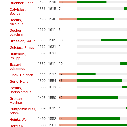
1483
1538
30
Buchner
, Hans
1556
1615
7
Calvisius
,
Sethus
1485
1546
38
Decius
,
Nicolaus
1560
1611
3
Decker
,
Joachim
1533
1585
30
Dressler
, Gallus
1562
1631
1
Dulcius
, Philipp
1562
1631
1
Dulichius
,
Philipp
1553
1611
10
Eccard
,
Johannes
1444
1527
19
Finck
, Heinrich
1500
1554
46
Gerle
, Hans
1555
1613
8
Gesius
,
Bartholomäus
1495
1550
42
Greitter
,
Matthias
1559
1625
4
Gumpelzhaimer
,
Adam
1490
1552
44
Heintz
, Wolff
1500
1561
53
Herman
,