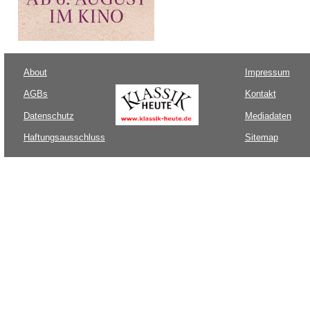
About
Impressum
AGBs
Kontakt
Datenschutz
Mediadaten
Haftungsausschluss
Sitemap