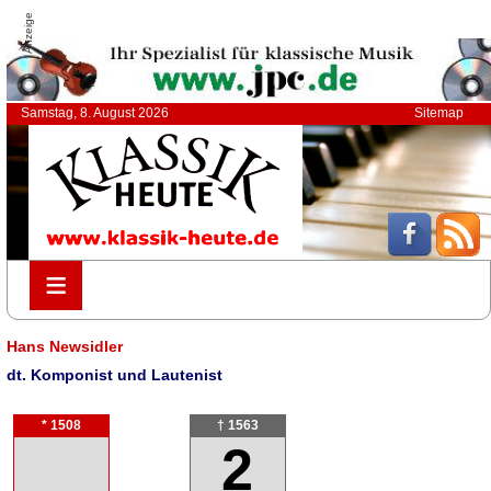
Anzeige
Samstag, 8. August 2026
Sitemap
≡
≡
Hans Newsidler
dt. Komponist und Lautenist
* 1508
† 1563
2