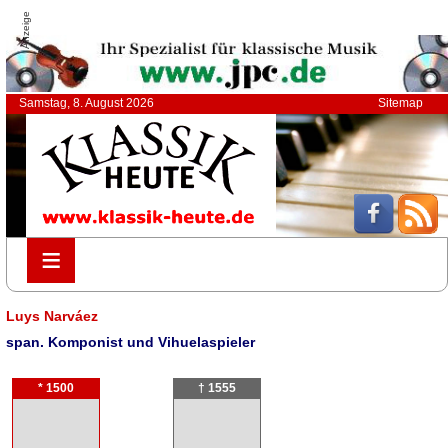
Anzeige
Samstag, 8. August 2026
Sitemap
≡
≡
Luys Narváez
span. Komponist und Vihuelaspieler
* 1500
† 1555