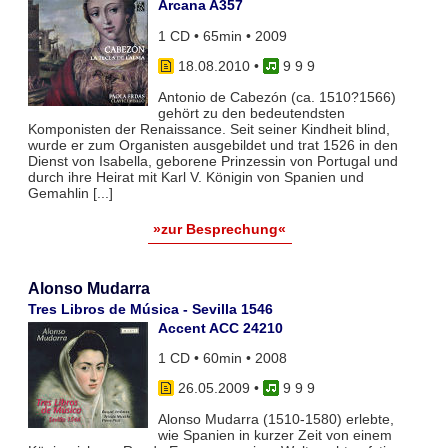
Arcana A357
1 CD • 65min • 2009
18.08.2010
•
9 9 9
Antonio de Cabezón (ca. 1510?1566)
gehört zu den bedeutendsten
Komponisten der Renaissance. Seit seiner Kindheit blind,
wurde er zum Organisten ausgebildet und trat 1526 in den
Dienst von Isabella, geborene Prinzessin von Portugal und
durch ihre Heirat mit Karl V. Königin von Spanien und
Gemahlin [...]
»zur Besprechung«
Alonso Mudarra
Tres Libros de Música - Sevilla 1546
Accent ACC 24210
1 CD • 60min • 2008
26.05.2009
•
9 9 9
Alonso Mudarra (1510-1580) erlebte,
wie Spanien in kurzer Zeit von einem