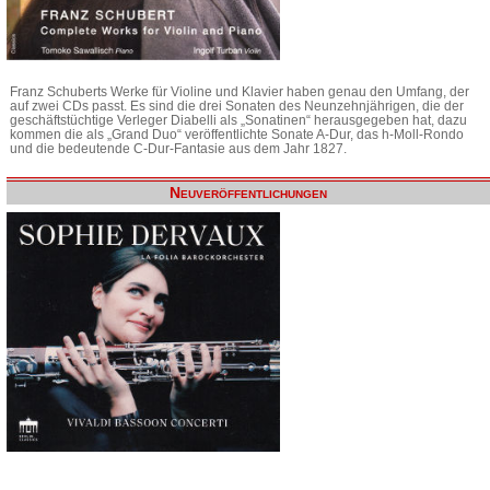
Franz Schuberts Werke für Violine und Klavier haben genau den Umfang, der
auf zwei CDs passt. Es sind die drei Sonaten des Neunzehnjährigen, die der
geschäftstüchtige Verleger Diabelli als „Sonatinen“ herausgegeben hat, dazu
kommen die als „Grand Duo“ veröffentlichte Sonate A-Dur, das h-Moll-Rondo
und die bedeutende C-Dur-Fantasie aus dem Jahr 1827.
Neuveröffentlichungen