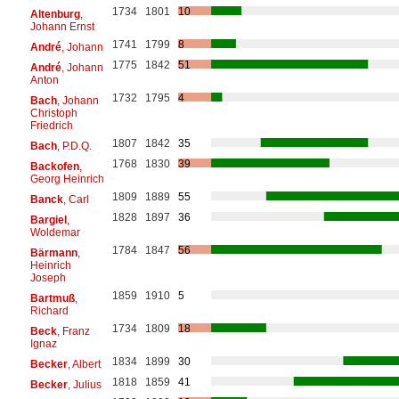
1734
1801
10
Altenburg
,
Johann Ernst
1741
1799
8
André
, Johann
1775
1842
51
André
, Johann
Anton
1732
1795
4
Bach
, Johann
Christoph
Friedrich
1807
1842
35
Bach
, P.D.Q.
1768
1830
39
Backofen
,
Georg Heinrich
1809
1889
55
Banck
, Carl
1828
1897
36
Bargiel
,
Woldemar
1784
1847
56
Bärmann
,
Heinrich
Joseph
1859
1910
5
Bartmuß
,
Richard
1734
1809
18
Beck
, Franz
Ignaz
1834
1899
30
Becker
, Albert
1818
1859
41
Becker
, Julius