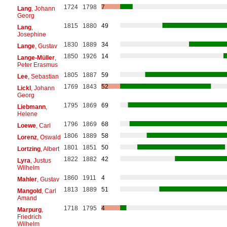
1724
1798
7
Lang
, Johann
Georg
1815
1880
49
Lang
,
Josephine
1830
1889
34
Lange
, Gustav
1850
1926
14
Lange-Müller
,
Peter Erasmus
1805
1887
59
Lee
, Sebastian
1769
1843
52
Lickl
, Johann
Georg
1795
1869
69
Liebmann
,
Helene
1796
1869
68
Loewe
, Carl
1806
1889
58
Lorenz
, Oswald
1801
1851
50
Lortzing
, Albert
1822
1882
42
Lyra
, Justus
Wilhelm
1860
1911
4
Mahler
, Gustav
1813
1889
51
Mangold
, Carl
Amand
1718
1795
4
Marpurg
,
Friedrich
Wilhelm