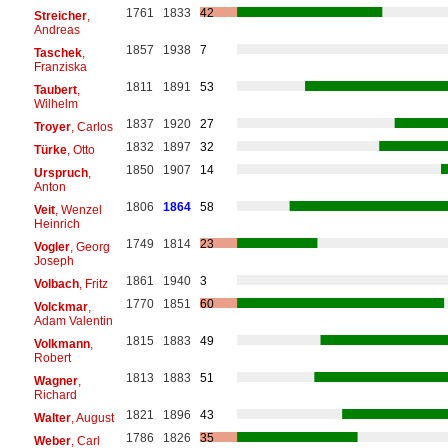
1761
1833
42
Streicher
,
Andreas
1857
1938
7
Taschek
,
Franziska
1811
1891
53
Taubert
,
Wilhelm
1837
1920
27
Troyer
, Carlos
1832
1897
32
Türke
, Otto
1850
1907
14
Urspruch
,
Anton
1806
1864
58
Veit
, Wenzel
Heinrich
1749
1814
23
Vogler
, Georg
Joseph
1861
1940
3
Volbach
, Fritz
1770
1851
60
Volckmar
,
Adam Valentin
1815
1883
49
Volkmann
,
Robert
1813
1883
51
Wagner
,
Richard
1821
1896
43
Walter
, August
1786
1826
35
Weber
, Carl