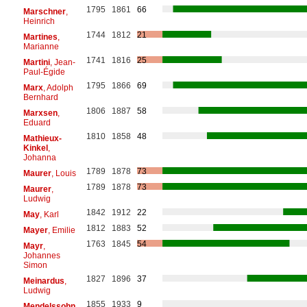
1795
1861
66
Marschner
,
Heinrich
1744
1812
21
Martines
,
Marianne
1741
1816
25
Martini
, Jean-
Paul-Égide
1795
1866
69
Marx
, Adolph
Bernhard
1806
1887
58
Marxsen
,
Eduard
1810
1858
48
Mathieux-
Kinkel
,
Johanna
1789
1878
73
Maurer
, Louis
1789
1878
73
Maurer
,
Ludwig
1842
1912
22
May
, Karl
1812
1883
52
Mayer
, Emilie
1763
1845
54
Mayr
,
Johannes
Simon
1827
1896
37
Meinardus
,
Ludwig
1855
1933
9
Mendelssohn
,