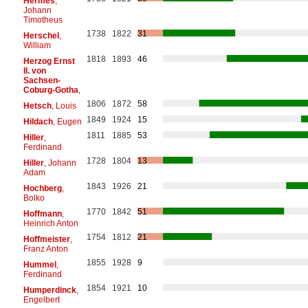
Hermes
,
Johann
Timotheus
1738
1822
31
Herschel
,
William
1818
1893
46
Herzog Ernst
II. von
Sachsen-
Coburg-Gotha
,
1806
1872
58
Hetsch
, Louis
1849
1924
15
Hildach
, Eugen
1811
1885
53
Hiller
,
Ferdinand
1728
1804
13
Hiller
, Johann
Adam
1843
1926
21
Hochberg
,
Bolko
1770
1842
51
Hoffmann
,
Heinrich Anton
1754
1812
21
Hoffmeister
,
Franz Anton
1855
1928
9
Hummel
,
Ferdinand
1854
1921
10
Humperdinck
,
Engelbert