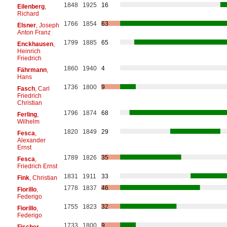
1848
1925
16
Eilenberg
,
Richard
1766
1854
63
Elsner
, Joseph
Anton Franz
1799
1885
65
Enckhausen
,
Heinrich
Friedrich
1860
1940
4
Fährmann
,
Hans
1736
1800
9
Fasch
, Carl
Friedrich
Christian
1796
1874
68
Ferling
,
Wilhelm
1820
1849
29
Fesca
,
Alexander
Ernst
1789
1826
35
Fesca
,
Friedrich Ernst
1831
1911
33
Fink
, Christian
1778
1837
46
Fiorillo
,
Federigo
1755
1823
32
Fiorillo
,
Federigo
1733
1800
9
Fischer
,