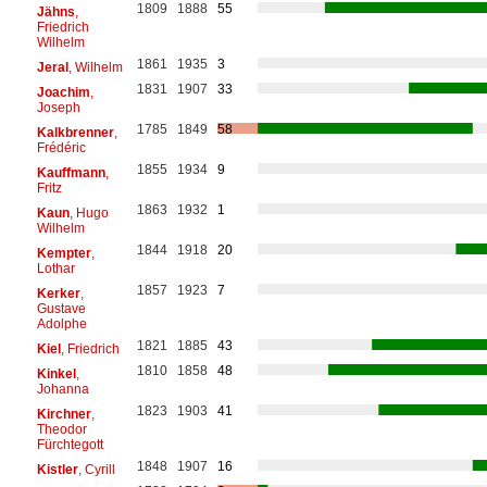
1809
1888
55
Jähns
,
Friedrich
Wilhelm
1861
1935
3
Jeral
, Wilhelm
1831
1907
33
Joachim
,
Joseph
1785
1849
58
Kalkbrenner
,
Frédéric
1855
1934
9
Kauffmann
,
Fritz
1863
1932
1
Kaun
, Hugo
Wilhelm
1844
1918
20
Kempter
,
Lothar
1857
1923
7
Kerker
,
Gustave
Adolphe
1821
1885
43
Kiel
, Friedrich
1810
1858
48
Kinkel
,
Johanna
1823
1903
41
Kirchner
,
Theodor
Fürchtegott
1848
1907
16
Kistler
, Cyrill