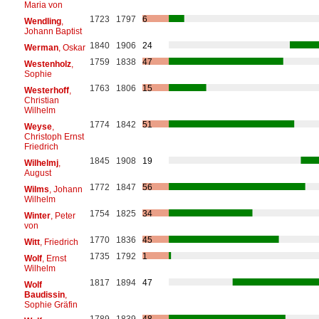
Maria von
1723
1797
6
Wendling
,
Johann Baptist
1840
1906
24
Werman
, Oskar
1759
1838
47
Westenholz
,
Sophie
1763
1806
15
Westerhoff
,
Christian
Wilhelm
1774
1842
51
Weyse
,
Christoph Ernst
Friedrich
1845
1908
19
Wilhelmj
,
August
1772
1847
56
Wilms
, Johann
Wilhelm
1754
1825
34
Winter
, Peter
von
1770
1836
45
Witt
, Friedrich
1735
1792
1
Wolf
, Ernst
Wilhelm
1817
1894
47
Wolf
Baudissin
,
Sophie Gräfin
1789
1839
48