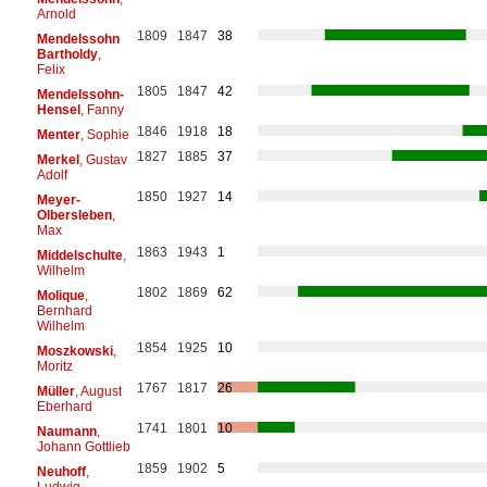
Arnold
1809
1847
38
Mendelssohn
Bartholdy
,
Felix
1805
1847
42
Mendelssohn-
Hensel
, Fanny
1846
1918
18
Menter
, Sophie
1827
1885
37
Merkel
, Gustav
Adolf
1850
1927
14
Meyer-
Olbersleben
,
Max
1863
1943
1
Middelschulte
,
Wilhelm
1802
1869
62
Molique
,
Bernhard
Wilhelm
1854
1925
10
Moszkowski
,
Moritz
1767
1817
26
Müller
, August
Eberhard
1741
1801
10
Naumann
,
Johann Gottlieb
1859
1902
5
Neuhoff
,
Ludwig