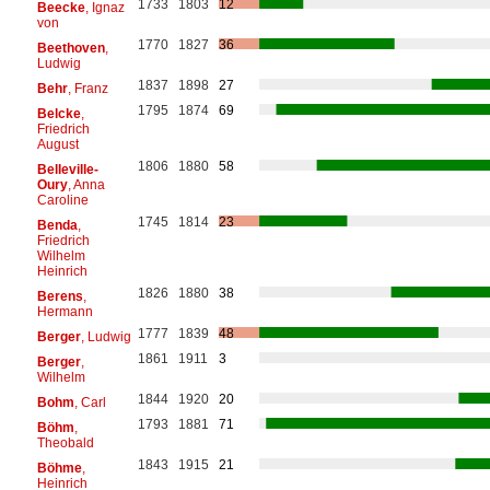
1733
1803
12
Beecke
, Ignaz
von
1770
1827
36
Beethoven
,
Ludwig
1837
1898
27
Behr
, Franz
1795
1874
69
Belcke
,
Friedrich
August
1806
1880
58
Belleville-
Oury
, Anna
Caroline
1745
1814
23
Benda
,
Friedrich
Wilhelm
Heinrich
1826
1880
38
Berens
,
Hermann
1777
1839
48
Berger
, Ludwig
1861
1911
3
Berger
,
Wilhelm
1844
1920
20
Bohm
, Carl
1793
1881
71
Böhm
,
Theobald
1843
1915
21
Böhme
,
Heinrich