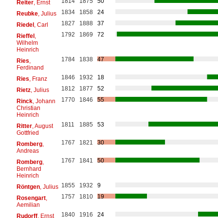
1814
1875
50
Reiter
, Ernst
1834
1858
24
Reubke
, Julius
1827
1888
37
Riedel
, Carl
1792
1869
72
Rieffel
,
Wilhelm
Heinrich
1784
1838
47
Ries
,
Ferdinand
1846
1932
18
Ries
, Franz
1812
1877
52
Rietz
, Julius
1770
1846
55
Rinck
, Johann
Christian
Heinrich
1811
1885
53
Ritter
, August
Gottfried
1767
1821
30
Romberg
,
Andreas
1767
1841
50
Romberg
,
Bernhard
Heinrich
1855
1932
9
Röntgen
, Julius
1757
1810
19
Rosengart
,
Aemilian
1840
1916
24
Rudorff
, Ernst