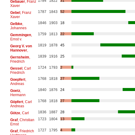
1784
1822
31
Gebauer
, Franz
Xaver
1787
1843
52
Gebel
, Franz
Xaver
1846
1903
18
Gelbke
,
Johannes
1759
1813
22
Gemmingen
,
Ernst v.
1819
1878
45
Georg V. von
Hannover
,
1839
1916
25
Gernsheim
,
Friedrich
1724
1793
2
Gessel
, Carl
Friedrich
1768
1818
27
Goepfert
,
Andreas
1840
1876
24
Goetz
,
Hermann
1768
1818
27
Göpfert
, Carl
Andreas
1836
1887
28
Götze
, Carl
1723
1804
13
Graf
, Christian
Ernst
1727
1795
4
Graf
, Friedrich