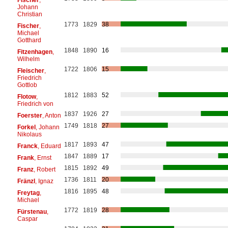
Johann
Christian
1773
1829
38
Fischer
,
Michael
Gotthard
1848
1890
16
Fitzenhagen
,
Wilhelm
1722
1806
15
Fleischer
,
Friedrich
Gottlob
1812
1883
52
Flotow
,
Friedrich von
1837
1926
27
Foerster
, Anton
1749
1818
27
Forkel
, Johann
Nikolaus
1817
1893
47
Franck
, Eduard
1847
1889
17
Frank
, Ernst
1815
1892
49
Franz
, Robert
1736
1811
20
Fränzl
, Ignaz
1816
1895
48
Freytag
,
Michael
1772
1819
28
Fürstenau
,
Caspar