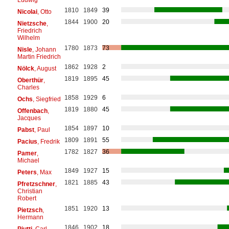
1810
1849
39
Nicolai
, Otto
1844
1900
20
Nietzsche
,
Friedrich
Wilhelm
1780
1873
73
Nisle
, Johann
Martin Friedrich
1862
1928
2
Nölck
, August
1819
1895
45
Oberthür
,
Charles
1858
1929
6
Ochs
, Siegfried
1819
1880
45
Offenbach
,
Jacques
1854
1897
10
Pabst
, Paul
1809
1891
55
Pacius
, Fredrik
1782
1827
36
Pamer
,
Michael
1849
1927
15
Peters
, Max
1821
1885
43
Pfretzschner
,
Christian
Robert
1851
1920
13
Pietzsch
,
Hermann
1846
1902
18
Piutti
, Carl