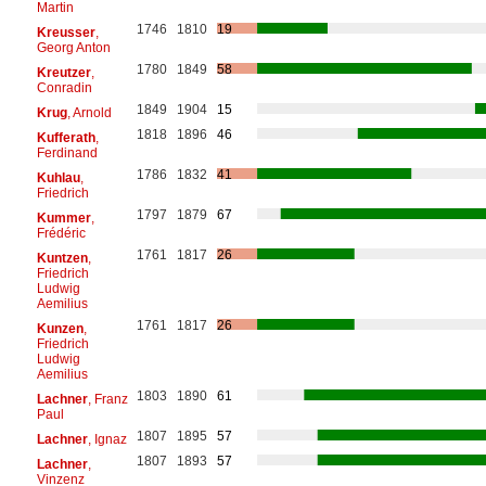
Martin
1746
1810
19
Kreusser
,
Georg Anton
1780
1849
58
Kreutzer
,
Conradin
1849
1904
15
Krug
, Arnold
1818
1896
46
Kufferath
,
Ferdinand
1786
1832
41
Kuhlau
,
Friedrich
1797
1879
67
Kummer
,
Frédéric
1761
1817
26
Kuntzen
,
Friedrich
Ludwig
Aemilius
1761
1817
26
Kunzen
,
Friedrich
Ludwig
Aemilius
1803
1890
61
Lachner
, Franz
Paul
1807
1895
57
Lachner
, Ignaz
1807
1893
57
Lachner
,
Vinzenz