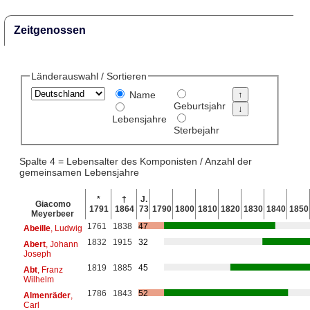
Zeitgenossen
Länderauswahl / Sortieren
Name
Geburtsjahr
Lebensjahre
Sterbejahr
Spalte 4 = Lebensalter des Komponisten / Anzahl der
gemeinsamen Lebensjahre
*
†
J.
Giacomo
1791
1864
73
1790
1800
1810
1820
1830
1840
1850
Meyerbeer
1761
1838
47
Abeille
, Ludwig
1832
1915
32
Abert
, Johann
Joseph
1819
1885
45
Abt
, Franz
Wilhelm
1786
1843
52
Almenräder
,
Carl