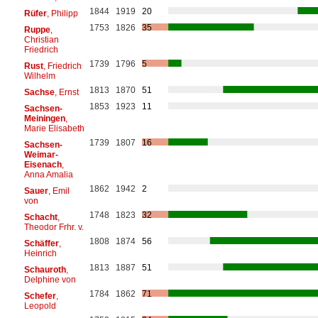
1844
1919
20
Rüfer
, Philipp
1753
1826
35
Ruppe
,
Christian
Friedrich
1739
1796
5
Rust
, Friedrich
Wilhelm
1813
1870
51
Sachse
, Ernst
1853
1923
11
Sachsen-
Meiningen
,
Marie Elisabeth
1739
1807
16
Sachsen-
Weimar-
Eisenach
,
Anna Amalia
1862
1942
2
Sauer
, Emil
von
1748
1823
32
Schacht
,
Theodor Frhr. v.
1808
1874
56
Schäffer
,
Heinrich
1813
1887
51
Schauroth
,
Delphine von
1784
1862
71
Schefer
,
Leopold