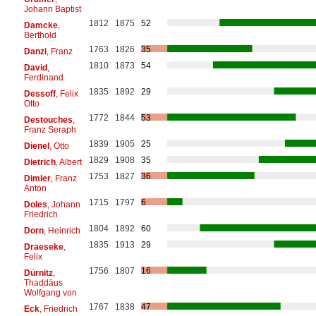
Johann Baptist
1812
1875
52
Damcke
,
Berthold
1763
1826
35
Danzi
, Franz
1810
1873
54
David
,
Ferdinand
1835
1892
29
Dessoff
, Felix
Otto
1772
1844
53
Destouches
,
Franz Seraph
1839
1905
25
Dienel
, Otto
1829
1908
35
Dietrich
, Albert
1753
1827
36
Dimler
, Franz
Anton
1715
1797
6
Doles
, Johann
Friedrich
1804
1892
60
Dorn
, Heinrich
1835
1913
29
Draeseke
,
Felix
1756
1807
16
Dürnitz
,
Thaddäus
Wolfgang von
1767
1838
47
Eck
, Friedrich