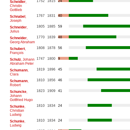
1752
1815
24
Scheidler
,
Christin
Gottlieb
1767
1831
40
Schnabel
,
Joseph
1805
1885
59
Schneider
,
Julius
1770
1839
48
Schneider
,
Georg Abraham
1808
1878
56
Schubert
,
François
1747
1800
9
Schulz
, Johann
Abraham Peter
1819
1896
45
Schumann
,
Clara
1810
1856
46
Schumann
,
Robert
1823
1909
41
Schuncke
,
Johann
Gottfried Hugo
1810
1834
24
Schunke
,
Christian
Ludwig
1810
1834
24
Schunke
,
Ludwig