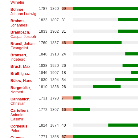
Wilhelm
1787
1860
69
Böhner
,
Johann Ludwig
1833
1897
31
Brahms
,
Johannes
1833
1902
31
Brambach
,
Caspar Joseph
1760
1837
46
Brandl
, Johann
Evangelist
1840
1913
24
Bronsart
,
Ingeborg
1838
1920
26
Bruch
, Max
1846
1907
18
Brüll
, Ignaz
1830
1894
34
Bülow
, Hans
1810
1836
26
Burgmüller
,
Norbert
1731
1798
7
Cannabich
,
Christian
1772
1807
16
Cartellieri
,
Antonio
Casimir
1824
1874
40
Cornelius
,
Peter
1771
1858
67
Cramer
,