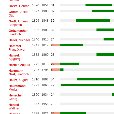
Hartmann
1820
1851
31
Greve
, Conrad
1827
1903
37
Grimm
, Julius
Otto
1809
1848
39
Groß
, Johann
Benjamin
1832
1903
32
Grützmacher
,
Friedrich
1840
1915
24
Haller
, Michael
1741
1817
26
Hammer
,
Franz Xaver
1832
1860
28
Hänsel
,
A[ugust]
1775
1813
22
Harder
, August
1727
1795
4
Hartmann
Graf
, Friedrich
1810
1891
54
Haupt
, August
1792
1868
72
Hauptmann
,
Moritz
1850
1934
14
Henschel
,
Georg
1857
1956
7
Hensel
,
Walther
1738
1821
30