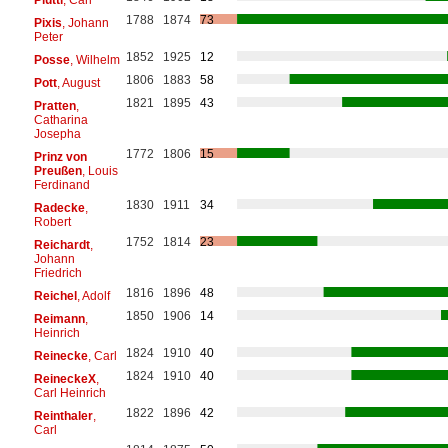
1788
1874
73
Pixis
, Johann
Peter
1852
1925
12
Posse
, Wilhelm
1806
1883
58
Pott
, August
1821
1895
43
Pratten
,
Catharina
Josepha
1772
1806
15
Prinz von
Preußen
, Louis
Ferdinand
1830
1911
34
Radecke
,
Robert
1752
1814
23
Reichardt
,
Johann
Friedrich
1816
1896
48
Reichel
, Adolf
1850
1906
14
Reimann
,
Heinrich
1824
1910
40
Reinecke
, Carl
1824
1910
40
ReineckeX
,
Carl Heinrich
1822
1896
42
Reinthaler
,
Carl