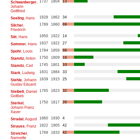
1737
1804
13
Schwanberger
,
Johann
Gottfried
1828
1862
34
Seeling
, Hans
1789
1860
69
Silcher
,
Friedrich
1850
1922
14
Sitt
, Hans
1837
1922
27
Sommer
, Hans
1784
1859
68
Spohr
, Louis
1750
1809
18
Stamitz
, Anton
1745
1801
10
Stamitz
, Carl
1831
1884
33
Stark
, Ludwig
1839
1915
25
Stehle
, Johann
Gustav Eduard
1765
1823
32
Steibelt
, Daniel
Gottlieb
1750
1817
26
Sterkel
,
Johann Franz
Xaver
1860
1930
4
Stradal
, August
1822
1905
42
Strauss
, Franz
1769
1833
42
Streicher
,
Nannette