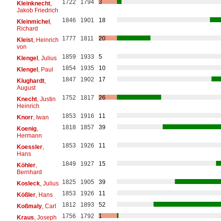
1722
1794
3
Kleinknecht
,
Jakob Friedrich
1846
1901
18
Kleinmichel
,
Richard
1777
1811
20
Kleist
, Heinrich
von
1859
1933
5
Klengel
, Julius
1854
1935
10
Klengel
, Paul
1847
1902
17
Klughardt
,
August
1752
1817
26
Knecht
, Justin
Heinrich
1853
1916
11
Knorr
, Iwan
1818
1857
39
Koenig
,
Hermann
1853
1926
11
Koessler
,
Hans
1849
1927
15
Köhler
,
Bernhard
1825
1905
39
Kosleck
, Julius
1853
1926
11
Kößler
, Hans
1812
1893
52
Koßmaly
, Carl
1756
1792
1
Kraus
, Joseph