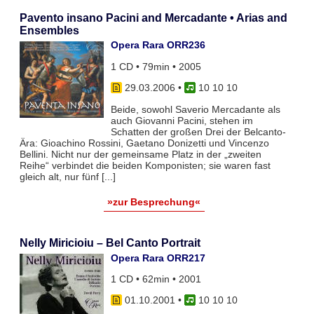
Pavento insano Pacini and Mercadante • Arias and
Ensembles
Opera Rara ORR236
1 CD • 79min • 2005
29.03.2006
•
10 10 10
Beide, sowohl Saverio Mercadante als
auch Giovanni Pacini, stehen im
Schatten der großen Drei der Belcanto-
Ära: Gioachino Rossini, Gaetano Donizetti und Vincenzo
Bellini. Nicht nur der gemeinsame Platz in der „zweiten
Reihe“ verbindet die beiden Komponisten; sie waren fast
gleich alt, nur fünf [...]
»zur Besprechung«
Nelly Miricioiu – Bel Canto Portrait
Opera Rara ORR217
1 CD • 62min • 2001
01.10.2001
•
10 10 10