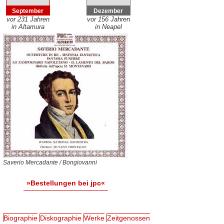
September
Dezember
vor 231 Jahren
vor 156 Jahren
in Altamura
in Neapel
Saverio Mercadante / Bongiovanni
»Bestellungen bei jpc«
Biographie
Diskographie
Werke
Zeitgenossen