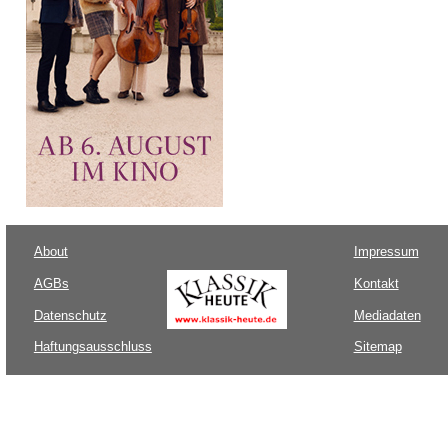
About
Impressum
AGBs
Kontakt
Datenschutz
Mediadaten
Haftungsausschluss
Sitemap