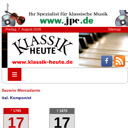
Anzeige
Freitag, 7. August 2026
Sitemap
≡
≡
Saverio Mercadante
ital. Komponist
* 1795
† 1870
17
17