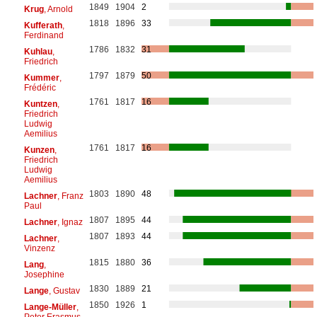
1849
1904
2
Krug
, Arnold
1818
1896
33
Kufferath
,
Ferdinand
1786
1832
31
Kuhlau
,
Friedrich
1797
1879
50
Kummer
,
Frédéric
1761
1817
16
Kuntzen
,
Friedrich
Ludwig
Aemilius
1761
1817
16
Kunzen
,
Friedrich
Ludwig
Aemilius
1803
1890
48
Lachner
, Franz
Paul
1807
1895
44
Lachner
, Ignaz
1807
1893
44
Lachner
,
Vinzenz
1815
1880
36
Lang
,
Josephine
1830
1889
21
Lange
, Gustav
1850
1926
1
Lange-Müller
,
Peter Erasmus