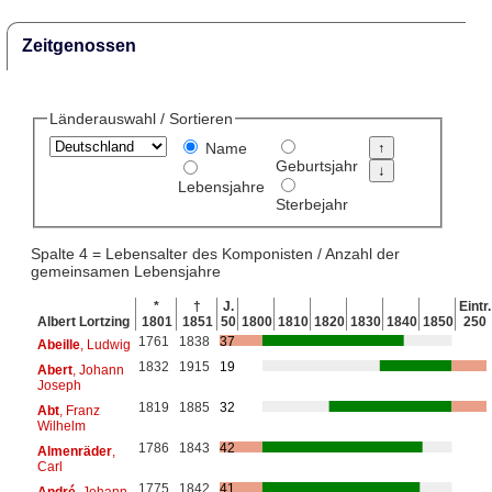
Zeitgenossen
Länderauswahl / Sortieren
Name
Geburtsjahr
Lebensjahre
Sterbejahr
Spalte 4 = Lebensalter des Komponisten / Anzahl der
gemeinsamen Lebensjahre
*
†
J.
Eintr.
Albert Lortzing
1801
1851
50
1800
1810
1820
1830
1840
1850
250
1761
1838
37
Abeille
, Ludwig
1832
1915
19
Abert
, Johann
Joseph
1819
1885
32
Abt
, Franz
Wilhelm
1786
1843
42
Almenräder
,
Carl
1775
1842
41
André
, Johann