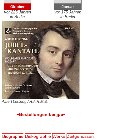
Oktober
Januar
vor 225 Jahren
vor 175 Jahren
in Berlin
in Berlin
Albert Lortzing / H.A.R.M.S.
»Bestellungen bei jpc«
Biographie
Diskographie
Werke
Zeitgenossen