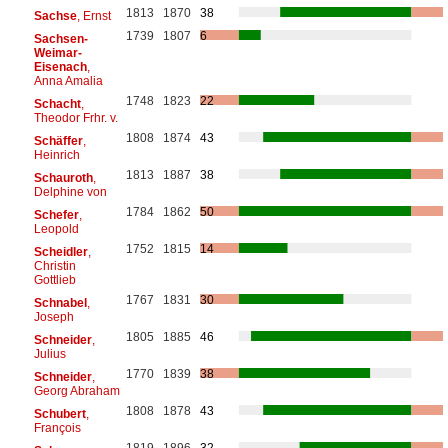
1813
1870
38
Sachse
, Ernst
1739
1807
6
Sachsen-
Weimar-
Eisenach
,
Anna Amalia
1748
1823
22
Schacht
,
Theodor Frhr. v.
1808
1874
43
Schäffer
,
Heinrich
1813
1887
38
Schauroth
,
Delphine von
1784
1862
50
Schefer
,
Leopold
1752
1815
14
Scheidler
,
Christin
Gottlieb
1767
1831
30
Schnabel
,
Joseph
1805
1885
46
Schneider
,
Julius
1770
1839
38
Schneider
,
Georg Abraham
1808
1878
43
Schubert
,
François
1819
1896
32