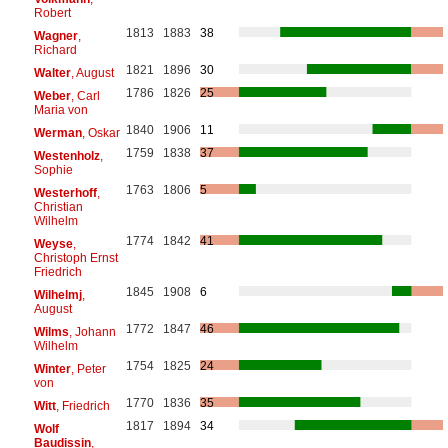
Robert
1813
1883
38
Wagner
,
Richard
1821
1896
30
Walter
, August
1786
1826
25
Weber
, Carl
Maria von
1840
1906
11
Werman
, Oskar
1759
1838
37
Westenholz
,
Sophie
1763
1806
5
Westerhoff
,
Christian
Wilhelm
1774
1842
41
Weyse
,
Christoph Ernst
Friedrich
1845
1908
6
Wilhelmj
,
August
1772
1847
46
Wilms
, Johann
Wilhelm
1754
1825
24
Winter
, Peter
von
1770
1836
35
Witt
, Friedrich
1817
1894
34
Wolf
Baudissin
,