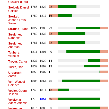
Gustav Eduard
1765
1823
22
Steibelt
, Daniel
Gottlieb
1750
1817
16
Sterkel
,
Johann Franz
Xaver
1822
1905
29
Strauss
, Franz
1769
1833
32
Streicher
,
Nannette
1761
1833
32
Streicher
,
Andreas
1811
1891
40
Taubert
,
Wilhelm
1837
1920
14
Troyer
, Carlos
1832
1897
19
Türke
, Otto
1850
1907
1
Urspruch
,
Anton
1806
1864
45
Veit
, Wenzel
Heinrich
1749
1814
13
Vogler
, Georg
Joseph
1770
1851
50
Volckmar
,
Adam Valentin
1815
1883
36
Volkmann
,