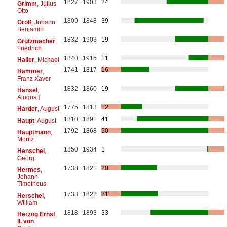
1827
1903
24
Grimm
, Julius
Otto
1809
1848
39
Groß
, Johann
Benjamin
1832
1903
19
Grützmacher
,
Friedrich
1840
1915
11
Haller
, Michael
1741
1817
16
Hammer
,
Franz Xaver
1832
1860
19
Hänsel
,
A[ugust]
1775
1813
12
Harder
, August
1810
1891
41
Haupt
, August
1792
1868
50
Hauptmann
,
Moritz
1850
1934
1
Henschel
,
Georg
1738
1821
20
Hermes
,
Johann
Timotheus
1738
1822
21
Herschel
,
William
1818
1893
33
Herzog Ernst
II. von