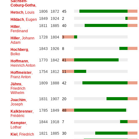
Sachsen-
Coburg-Gotha
,
1806
1872
45
Hetsch
, Louis
1849
1924
2
Hildach
, Eugen
1811
1885
40
Hiller
,
Ferdinand
1728
1804
3
Hiller
, Johann
Adam
1843
1926
8
Hochberg
,
Bolko
1770
1842
41
Hoffmann
,
Heinrich Anton
1754
1812
11
Hoffmeister
,
Franz Anton
1809
1888
42
Jähns
,
Friedrich
Wilhelm
1831
1907
20
Joachim
,
Joseph
1785
1849
48
Kalkbrenner
,
Frédéric
1844
1918
7
Kempter
,
Lothar
1821
1885
30
Kiel
, Friedrich