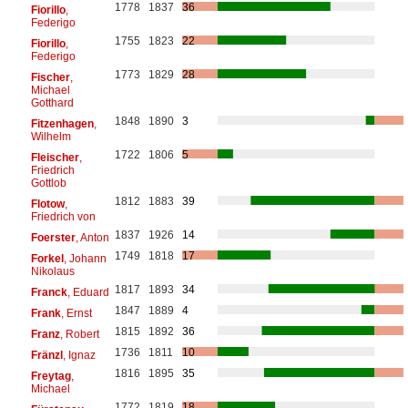
1778
1837
36
Fiorillo
,
Federigo
1755
1823
22
Fiorillo
,
Federigo
1773
1829
28
Fischer
,
Michael
Gotthard
1848
1890
3
Fitzenhagen
,
Wilhelm
1722
1806
5
Fleischer
,
Friedrich
Gottlob
1812
1883
39
Flotow
,
Friedrich von
1837
1926
14
Foerster
, Anton
1749
1818
17
Forkel
, Johann
Nikolaus
1817
1893
34
Franck
, Eduard
1847
1889
4
Frank
, Ernst
1815
1892
36
Franz
, Robert
1736
1811
10
Fränzl
, Ignaz
1816
1895
35
Freytag
,
Michael
1772
1819
18