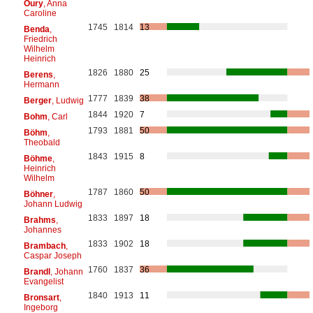
Oury
, Anna
Caroline
1745
1814
13
Benda
,
Friedrich
Wilhelm
Heinrich
1826
1880
25
Berens
,
Hermann
1777
1839
38
Berger
, Ludwig
1844
1920
7
Bohm
, Carl
1793
1881
50
Böhm
,
Theobald
1843
1915
8
Böhme
,
Heinrich
Wilhelm
1787
1860
50
Böhner
,
Johann Ludwig
1833
1897
18
Brahms
,
Johannes
1833
1902
18
Brambach
,
Caspar Joseph
1760
1837
36
Brandl
, Johann
Evangelist
1840
1913
11
Bronsart
,
Ingeborg