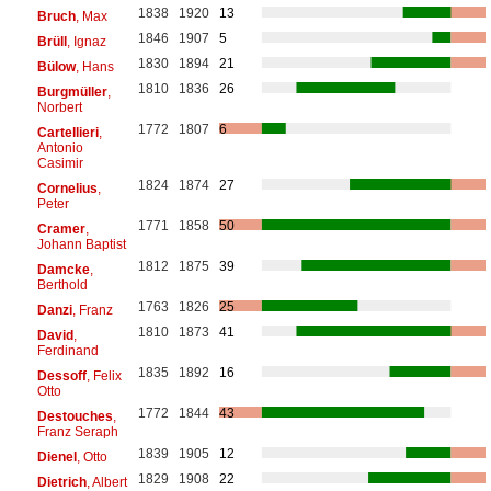
1838
1920
13
Bruch
, Max
1846
1907
5
Brüll
, Ignaz
1830
1894
21
Bülow
, Hans
1810
1836
26
Burgmüller
,
Norbert
1772
1807
6
Cartellieri
,
Antonio
Casimir
1824
1874
27
Cornelius
,
Peter
1771
1858
50
Cramer
,
Johann Baptist
1812
1875
39
Damcke
,
Berthold
1763
1826
25
Danzi
, Franz
1810
1873
41
David
,
Ferdinand
1835
1892
16
Dessoff
, Felix
Otto
1772
1844
43
Destouches
,
Franz Seraph
1839
1905
12
Dienel
, Otto
1829
1908
22
Dietrich
, Albert