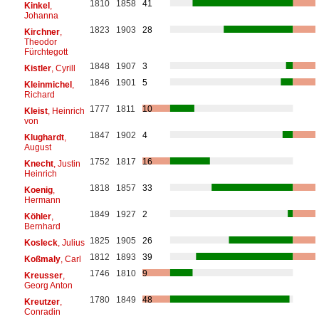
1810
1858
41
Kinkel
,
Johanna
1823
1903
28
Kirchner
,
Theodor
Fürchtegott
1848
1907
3
Kistler
, Cyrill
1846
1901
5
Kleinmichel
,
Richard
1777
1811
10
Kleist
, Heinrich
von
1847
1902
4
Klughardt
,
August
1752
1817
16
Knecht
, Justin
Heinrich
1818
1857
33
Koenig
,
Hermann
1849
1927
2
Köhler
,
Bernhard
1825
1905
26
Kosleck
, Julius
1812
1893
39
Koßmaly
, Carl
1746
1810
9
Kreusser
,
Georg Anton
1780
1849
48
Kreutzer
,
Conradin