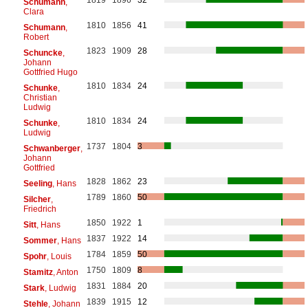
Schumann
,
Clara
1810
1856
41
Schumann
,
Robert
1823
1909
28
Schuncke
,
Johann
Gottfried Hugo
1810
1834
24
Schunke
,
Christian
Ludwig
1810
1834
24
Schunke
,
Ludwig
1737
1804
3
Schwanberger
,
Johann
Gottfried
1828
1862
23
Seeling
, Hans
1789
1860
50
Silcher
,
Friedrich
1850
1922
1
Sitt
, Hans
1837
1922
14
Sommer
, Hans
1784
1859
50
Spohr
, Louis
1750
1809
8
Stamitz
, Anton
1831
1884
20
Stark
, Ludwig
1839
1915
12
Stehle
, Johann