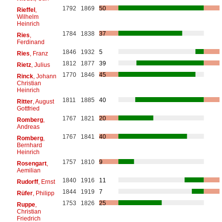
1792
1869
50
Rieffel
,
Wilhelm
Heinrich
1784
1838
37
Ries
,
Ferdinand
1846
1932
5
Ries
, Franz
1812
1877
39
Rietz
, Julius
1770
1846
45
Rinck
, Johann
Christian
Heinrich
1811
1885
40
Ritter
, August
Gottfried
1767
1821
20
Romberg
,
Andreas
1767
1841
40
Romberg
,
Bernhard
Heinrich
1757
1810
9
Rosengart
,
Aemilian
1840
1916
11
Rudorff
, Ernst
1844
1919
7
Rüfer
, Philipp
1753
1826
25
Ruppe
,
Christian
Friedrich