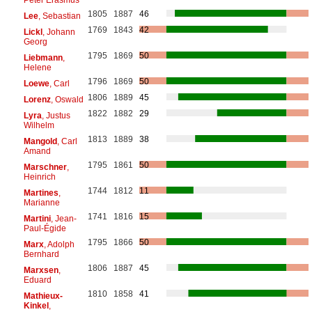
1805
1887
46
Lee
, Sebastian
1769
1843
42
Lickl
, Johann
Georg
1795
1869
50
Liebmann
,
Helene
1796
1869
50
Loewe
, Carl
1806
1889
45
Lorenz
, Oswald
1822
1882
29
Lyra
, Justus
Wilhelm
1813
1889
38
Mangold
, Carl
Amand
1795
1861
50
Marschner
,
Heinrich
1744
1812
11
Martines
,
Marianne
1741
1816
15
Martini
, Jean-
Paul-Égide
1795
1866
50
Marx
, Adolph
Bernhard
1806
1887
45
Marxsen
,
Eduard
1810
1858
41
Mathieux-
Kinkel
,