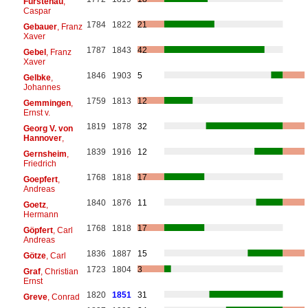
Fürstenau
,
Caspar
1784
1822
21
Gebauer
, Franz
Xaver
1787
1843
42
Gebel
, Franz
Xaver
1846
1903
5
Gelbke
,
Johannes
1759
1813
12
Gemmingen
,
Ernst v.
1819
1878
32
Georg V. von
Hannover
,
1839
1916
12
Gernsheim
,
Friedrich
1768
1818
17
Goepfert
,
Andreas
1840
1876
11
Goetz
,
Hermann
1768
1818
17
Göpfert
, Carl
Andreas
1836
1887
15
Götze
, Carl
1723
1804
3
Graf
, Christian
Ernst
1820
1851
31
Greve
, Conrad