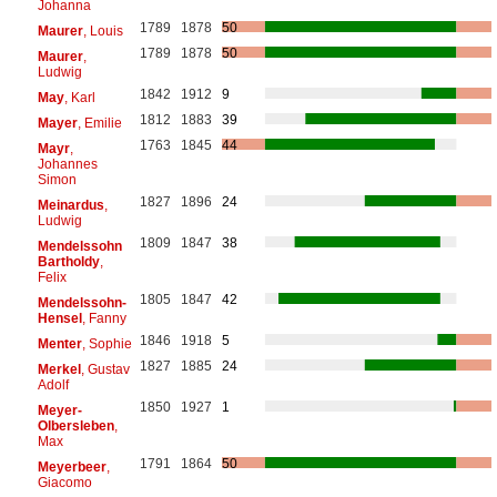
Johanna
1789
1878
50
Maurer
, Louis
1789
1878
50
Maurer
,
Ludwig
1842
1912
9
May
, Karl
1812
1883
39
Mayer
, Emilie
1763
1845
44
Mayr
,
Johannes
Simon
1827
1896
24
Meinardus
,
Ludwig
1809
1847
38
Mendelssohn
Bartholdy
,
Felix
1805
1847
42
Mendelssohn-
Hensel
, Fanny
1846
1918
5
Menter
, Sophie
1827
1885
24
Merkel
, Gustav
Adolf
1850
1927
1
Meyer-
Olbersleben
,
Max
1791
1864
50
Meyerbeer
,
Giacomo