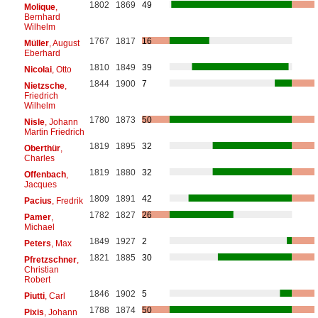
1802
1869
49
Molique
,
Bernhard
Wilhelm
1767
1817
16
Müller
, August
Eberhard
1810
1849
39
Nicolai
, Otto
1844
1900
7
Nietzsche
,
Friedrich
Wilhelm
1780
1873
50
Nisle
, Johann
Martin Friedrich
1819
1895
32
Oberthür
,
Charles
1819
1880
32
Offenbach
,
Jacques
1809
1891
42
Pacius
, Fredrik
1782
1827
26
Pamer
,
Michael
1849
1927
2
Peters
, Max
1821
1885
30
Pfretzschner
,
Christian
Robert
1846
1902
5
Piutti
, Carl
1788
1874
50
Pixis
, Johann