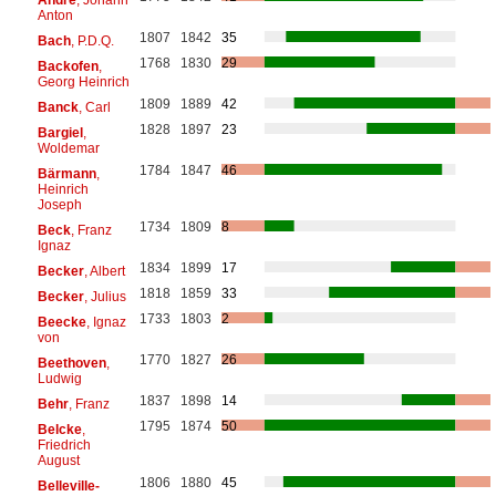
Anton
1807
1842
35
Bach
, P.D.Q.
1768
1830
29
Backofen
,
Georg Heinrich
1809
1889
42
Banck
, Carl
1828
1897
23
Bargiel
,
Woldemar
1784
1847
46
Bärmann
,
Heinrich
Joseph
1734
1809
8
Beck
, Franz
Ignaz
1834
1899
17
Becker
, Albert
1818
1859
33
Becker
, Julius
1733
1803
2
Beecke
, Ignaz
von
1770
1827
26
Beethoven
,
Ludwig
1837
1898
14
Behr
, Franz
1795
1874
50
Belcke
,
Friedrich
August
1806
1880
45
Belleville-