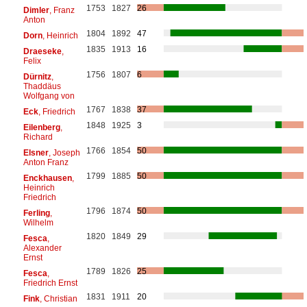
1753
1827
26
Dimler
, Franz
Anton
1804
1892
47
Dorn
, Heinrich
1835
1913
16
Draeseke
,
Felix
1756
1807
6
Dürnitz
,
Thaddäus
Wolfgang von
1767
1838
37
Eck
, Friedrich
1848
1925
3
Eilenberg
,
Richard
1766
1854
50
Elsner
, Joseph
Anton Franz
1799
1885
50
Enckhausen
,
Heinrich
Friedrich
1796
1874
50
Ferling
,
Wilhelm
1820
1849
29
Fesca
,
Alexander
Ernst
1789
1826
25
Fesca
,
Friedrich Ernst
1831
1911
20
Fink
, Christian