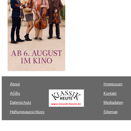
About
Impressum
AGBs
Kontakt
Datenschutz
Mediadaten
Haftungsausschluss
Sitemap