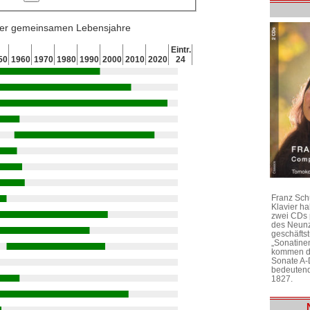
 der gemeinsamen Lebensjahre
Eintr.
50
1960
1970
1980
1990
2000
2010
2020
24
Franz Sch
Klavier h
zwei CDs 
des Neunz
geschäftst
„Sonatine
kommen di
Sonate A-
bedeutend
1827.