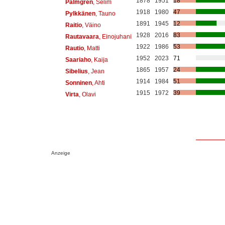
1878
1951
18
Palmgren
, Selim
1918
1980
47
Pylkkänen
, Tauno
1891
1945
12
Raitio
, Väino
1928
2016
83
Rautavaara
, Einojuhani
1922
1986
53
Rautio
, Matti
1952
2023
71
Saariaho
, Kaija
1865
1957
24
Sibelius
, Jean
1914
1984
51
Sonninen
, Ahti
1915
1972
39
Virta
, Olavi
Anzeige