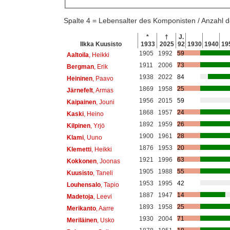
Spalte 4 = Lebensalter des Komponisten / Anzahl
*
†
J.
Ilkka Kuusisto
1933
2025
92
1930
1940
19
1905
1992
59
Aaltoila
, Heikki
1911
2006
73
Bergman
, Erik
1938
2022
84
Heininen
, Paavo
1869
1958
25
Järnefelt
, Armas
1956
2015
59
Kaipainen
, Jouni
1868
1957
24
Kaski
, Heino
1892
1959
26
Kilpinen
, Yrjö
1900
1961
28
Klami
, Uuno
1876
1953
20
Klemetti
, Heikki
1921
1996
63
Kokkonen
, Joonas
1905
1988
55
Kuusisto
, Taneli
1953
1995
42
Louhensalo
, Tapio
1887
1947
14
Madetoja
, Leevi
1893
1958
25
Merikanto
, Aarre
1930
2004
71
Meriläinen
, Usko