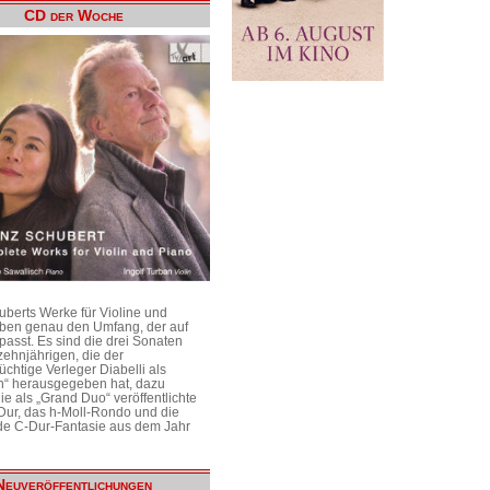
CD der Woche
uberts Werke für Violine und
aben genau den Umfang, der auf
passt. Es sind die drei Sonaten
ehnjährigen, die der
üchtige Verleger Diabelli als
n“ herausgegeben hat, dazu
e als „Grand Duo“ veröffentlichte
Dur, das h-Moll-Rondo und die
e C-Dur-Fantasie aus dem Jahr
Neuveröffentlichungen