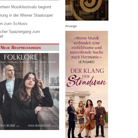
rrhein Musikfestivals beginnt
rung in der Wiener Staatsoper
en zum Schluss
Anzeige
scher Spaziergang zum
rt
Neue Besprechungen