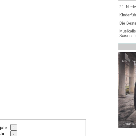
22. Niede
Kinderfüh
Die Best
Musikali
Saisonsta
jahr
ahr