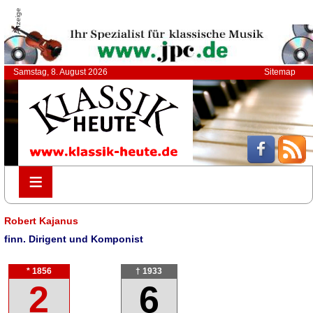
Anzeige
Samstag, 8. August 2026
Sitemap
≡
≡
Robert Kajanus
finn. Dirigent und Komponist
* 1856
† 1933
2
6