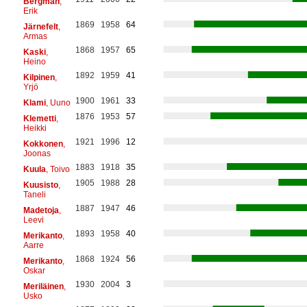
Bergman
,
Erik
1869
1958
64
Järnefelt
,
Armas
1868
1957
65
Kaski
,
Heino
1892
1959
41
Kilpinen
,
Yrjö
1900
1961
33
Klami
, Uuno
1876
1953
57
Klemetti
,
Heikki
1921
1996
12
Kokkonen
,
Joonas
1883
1918
35
Kuula
, Toivo
1905
1988
28
Kuusisto
,
Taneli
1887
1947
46
Madetoja
,
Leevi
1893
1958
40
Merikanto
,
Aarre
1868
1924
56
Merikanto
,
Oskar
1930
2004
3
Meriläinen
,
Usko