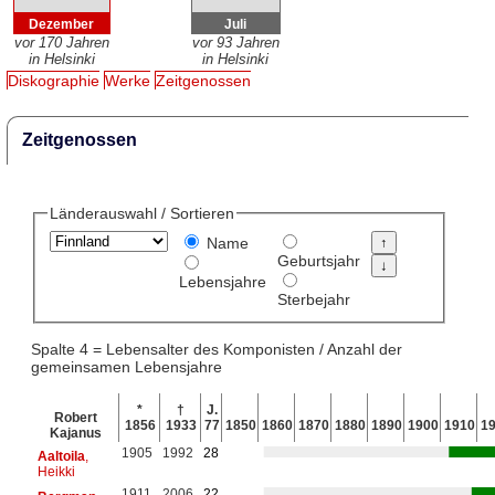
Dezember
Juli
vor 170 Jahren
vor 93 Jahren
in Helsinki
in Helsinki
Diskographie
Werke
Zeitgenossen
Zeitgenossen
Länderauswahl / Sortieren
Name
Geburtsjahr
Lebensjahre
Sterbejahr
Spalte 4 = Lebensalter des Komponisten / Anzahl der
gemeinsamen Lebensjahre
*
†
J.
Robert
1856
1933
77
1850
1860
1870
1880
1890
1900
1910
1
Kajanus
1905
1992
28
Aaltoila
,
Heikki
1911
2006
22