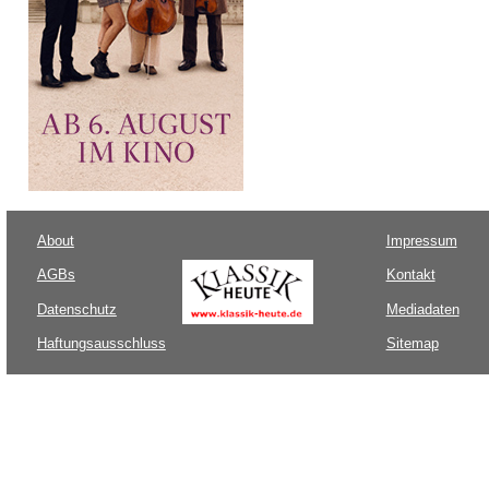
About
Impressum
AGBs
Kontakt
Datenschutz
Mediadaten
Haftungsausschluss
Sitemap