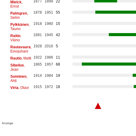
1877
1899
22
Mielck
,
Ernst
1878
1951
55
Palmgren
,
Selim
1918
1980
15
Pylkkänen
,
Tauno
1891
1945
42
Raitio
,
Väino
1928
2016
5
Rautavaara
,
Einojuhani
1922
1986
11
Rautio
, Matti
1865
1957
68
Sibelius
,
Jean
1914
1984
19
Sonninen
,
Ahti
1915
1972
18
Virta
, Olavi
▲
Anzeige