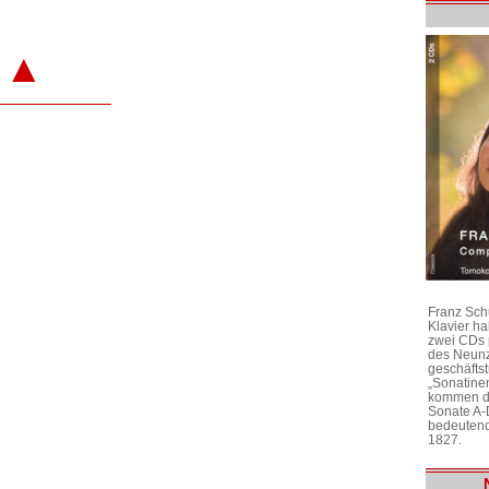
▲
Franz Sch
Klavier h
zwei CDs 
des Neunz
geschäftst
„Sonatine
kommen di
Sonate A-
bedeutend
1827.