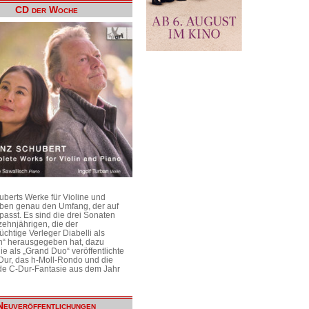
CD der Woche
uberts Werke für Violine und
aben genau den Umfang, der auf
passt. Es sind die drei Sonaten
ehnjährigen, die der
üchtige Verleger Diabelli als
n“ herausgegeben hat, dazu
e als „Grand Duo“ veröffentlichte
Dur, das h-Moll-Rondo und die
e C-Dur-Fantasie aus dem Jahr
Neuveröffentlichungen