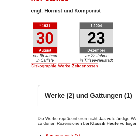
engl. Hornist und Komponist
* 1931
† 2004
30
23
August
Dezember
vor 95 Jahren
vor 22 Jahren
in Carlisle
in Titisee-Neustadt
Diskographie
Werke
Zeitgenossen
Werke (2) und Gattungen (1)
Die Werke repräsentieren nicht das vollständige We
zu denen Rezensionen bei
Klassik Heute
vorliege
Kammermusik (2)