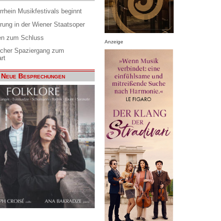
rrhein Musikfestivals beginnt
rung in der Wiener Staatsoper
en zum Schluss
Anzeige
scher Spaziergang zum
rt
Neue Besprechungen