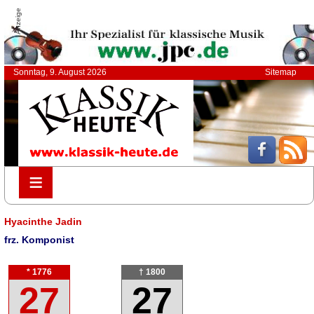
Anzeige
Sonntag, 9. August 2026
Sitemap
≡
≡
Hyacinthe Jadin
frz. Komponist
* 1776
† 1800
27
27