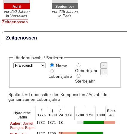
April
September
vor 250 Jahren
vor 226 Jahren
in Versailles
in Paris
Zeitgenossen
Zeitgenossen
Länderauswahl / Sortieren
Name
Geburtsjahr
Lebensjahre
Sterbejahr
Spalte 4 = Lebensalter des Komponisten / Anzahl der
gemeinsamen Lebensjahre
*
†
J.
Eintr.
Hyacinthe
1776
1800
24
1770
1780
1790
1800
48
Jadin
1782
1871
18
Auber
, Daniel
François Esprit
1727
1799
23