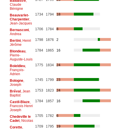
Balbastre
,
Claude
Bénigne
1734
1794
18
Beauvarlet-
Charpentier
,
Jean-Jacques
1706
1784
8
Bernasconi
,
Andrea
1798
1876
2
Bertini
, Henri
Jérôme
1784
1865
16
Blondeau
,
Pierre-
Auguste-Louis
1775
1834
24
Boïeldieu
,
François-
Adrien
1745
1799
23
Bologne
,
Joseph
1753
1823
24
Bréval
, Jean
Baptist
1784
1857
16
Castil-Blaze
,
Francois Henri
Joseph
1705
1782
6
Chedeville le
Cadet
, Nicolas
1709
1795
19
Corette
,