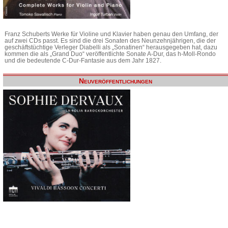
Franz Schuberts Werke für Violine und Klavier haben genau den Umfang, der
auf zwei CDs passt. Es sind die drei Sonaten des Neunzehnjährigen, die der
geschäftstüchtige Verleger Diabelli als „Sonatinen“ herausgegeben hat, dazu
kommen die als „Grand Duo“ veröffentlichte Sonate A-Dur, das h-Moll-Rondo
und die bedeutende C-Dur-Fantasie aus dem Jahr 1827.
Neuveröffentlichungen