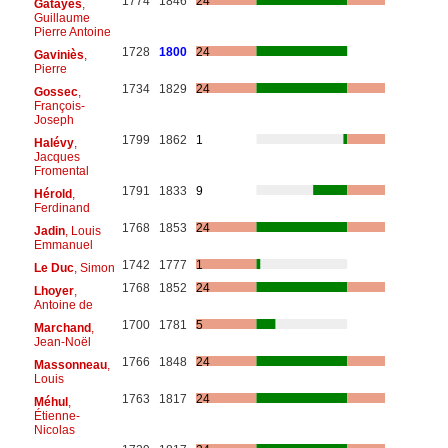
1774
1846
24
Gatayes
,
Guillaume
Pierre Antoine
1728
1800
24
Gaviniès
,
Pierre
1734
1829
24
Gossec
,
François-
Joseph
1799
1862
1
Halévy
,
Jacques
Fromental
1791
1833
9
Hérold
,
Ferdinand
1768
1853
24
Jadin
, Louis
Emmanuel
1742
1777
1
Le Duc
, Simon
1768
1852
24
Lhoyer
,
Antoine de
1700
1781
5
Marchand
,
Jean-Noël
1766
1848
24
Massonneau
,
Louis
1763
1817
24
Méhul
,
Étienne-
Nicolas