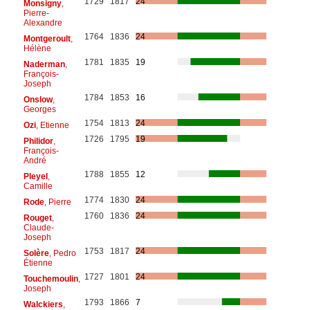
1729
1817
24
Monsigny
,
Pierre-
Alexandre
1764
1836
24
Montgeroult
,
Hélène
1781
1835
19
Naderman
,
François-
Joseph
1784
1853
16
Onslow
,
Georges
1754
1813
24
Ozi
, Etienne
1726
1795
19
Philidor
,
François-
André
1788
1855
12
Pleyel
,
Camille
1774
1830
24
Rode
, Pierre
1760
1836
24
Rouget
,
Claude-
Joseph
1753
1817
24
Solère
, Pedro
Étienne
1727
1801
24
Touchemoulin
,
Joseph
1793
1866
7
Walckiers
,