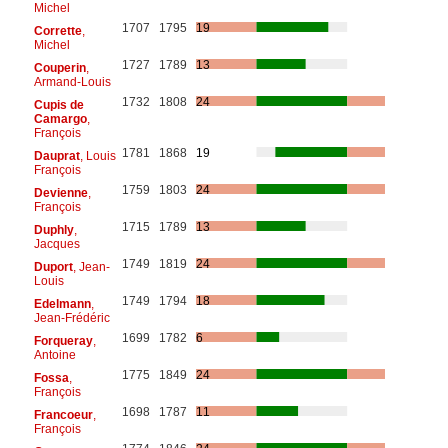
Michel
1707
1795
19
Corrette
,
Michel
1727
1789
13
Couperin
,
Armand-Louis
1732
1808
24
Cupis de
Camargo
,
François
1781
1868
19
Dauprat
, Louis
François
1759
1803
24
Devienne
,
François
1715
1789
13
Duphly
,
Jacques
1749
1819
24
Duport
, Jean-
Louis
1749
1794
18
Edelmann
,
Jean-Frédéric
1699
1782
6
Forqueray
,
Antoine
1775
1849
24
Fossa
,
François
1698
1787
11
Francoeur
,
François