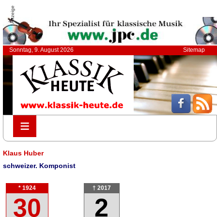
Anzeige
Sonntag, 9. August 2026
Sitemap
≡
≡
Klaus Huber
schweizer. Komponist
* 1924
† 2017
30
2