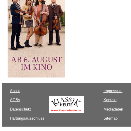
About
Impressum
AGBs
Kontakt
Datenschutz
Mediadaten
Haftungsausschluss
Sitemap