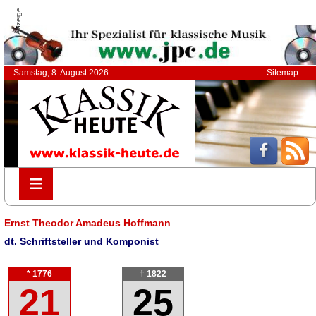
Anzeige
Samstag, 8. August 2026
Sitemap
≡
≡
Ernst Theodor Amadeus Hoffmann
dt. Schriftsteller und Komponist
* 1776
† 1822
21
25