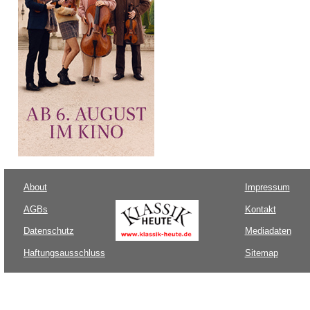
About
Impressum
AGBs
Kontakt
Datenschutz
Mediadaten
Haftungsausschluss
Sitemap