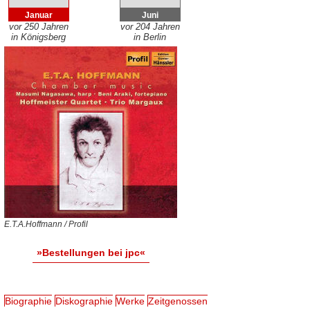
Januar
Juni
vor 250 Jahren
vor 204 Jahren
in Königsberg
in Berlin
E.T.A.Hoffmann / Profil
»Bestellungen bei jpc«
Biographie
Diskographie
Werke
Zeitgenossen