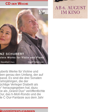
CD der Woche
uberts Werke für Violine und
aben genau den Umfang, der auf
passt. Es sind die drei Sonaten
ehnjährigen, die der
üchtige Verleger Diabelli als
n“ herausgegeben hat, dazu
e als „Grand Duo“ veröffentlichte
Dur, das h-Moll-Rondo und die
e C-Dur-Fantasie aus dem Jahr
Neuveröffentlichungen