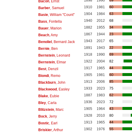
1898
1990
69
Bacon
, Ernst
1910
1981
60
Barber
, Samuel
1904
1984
63
Basie
, William "Count"
1940
2012
68
Bass
, Fontella
1882
1955
34
Bauer
, Marion
1867
1944
23
Beach
, Amy
1943
2017
65
Benoliel
, Bernard Jack
1891
1943
22
Bernie
, Ben
1918
1990
69
Bernstein
, Leonard
1922
2004
82
Bernstein
, Elmar
1917
1965
44
Best
, Denzil
1905
1981
60
Biondi
, Remo
1913
2006
85
Blackburn
, John
1933
2023
75
Blackwood
, Easley
1887
1983
62
Blake
, Eubie
1936
2023
72
Bley
, Carla
1905
1964
43
Blitzstein
, Marc
1928
2010
80
Bock
, Jerry
1913
1965
44
Bostic
, Earl
1902
1976
55
Briskier
, Arthur