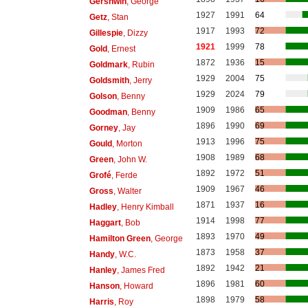
Gershwin
, George
1927
1991
64
Getz
, Stan
1917
1993
72
Gillespie
, Dizzy
1921
1999
78
Gold
, Ernest
1872
1936
15
Goldmark
, Rubin
1929
2004
75
Goldsmith
, Jerry
1929
2024
79
Golson
, Benny
1909
1986
65
Goodman
, Benny
1896
1990
69
Gorney
, Jay
1913
1996
75
Gould
, Morton
1908
1989
68
Green
, John W.
1892
1972
51
Grofé
, Ferde
1909
1967
46
Gross
, Walter
1871
1937
16
Hadley
, Henry Kimball
1914
1998
77
Haggart
, Bob
1893
1970
49
Hamilton Green
, George
1873
1958
37
Handy
, W.C.
1892
1942
21
Hanley
, James Fred
1896
1981
60
Hanson
, Howard
1898
1979
58
Harris
, Roy