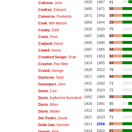
1926
1967
41
Coltrane
, John
1895
1971
50
Confrey
, Edward
1871
1940
19
Converse
, Frederick
1869
1944
23
Cook
, Will Marion
1933
2020
75
Cooley
, Eddi
1897
1985
64
Coots
, Fred
1900
1990
69
Copland
, Aaron
1897
1965
44
Cowell
, Henry
1901
1953
32
Crawford Seeger
, Ruth
1914
1985
64
Crayton
, Pee Wee
1929
2022
79
Crumb
, George
1917
1965
44
Dameron
, Tadd
1931
2002
71
Davenport
, John
1936
2023
72
Davis
, Carl
1892
1980
59
Davis
, Katherine Kennikott
1926
1991
65
Davis
, Miles
1912
1963
42
Davis
, Walter
1937
2023
71
Del Tredici
, David
1913
2008
87
Dello Joio
, Norman
1914
2002
81
Dennis
, Matt