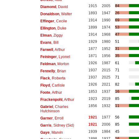
1915
2005
84
Diamond
, David
1893
1947
26
Donaldson
, Walter
1914
1990
69
Effinger
, Cecile
1899
1974
53
Ellington
, Duke
1914
1968
47
Elman
, Ziggy
1929
1980
51
Evans
, Bill
1877
1952
31
Farwell
, Arthur
1871
1956
35
Feininger
, Lyonel
1926
1987
61
Feldman
, Morton
1937
2015
71
Fennelly
, Brian
1937
2025
71
Flack
, Roberta
1926
2021
82
Floyd
, Carlisle
1853
1937
16
Foote
, Arthur
1923
2019
85
Frackenpohl
, Arthur
1856
1932
11
Gabriel
, Charles
Hutchinson
1921
1977
56
Garner
, Erroll
1921
2006
85
Garris
, Sidney (Sid)
1939
1984
45
Gaye
, Marvin
1898
1937
16