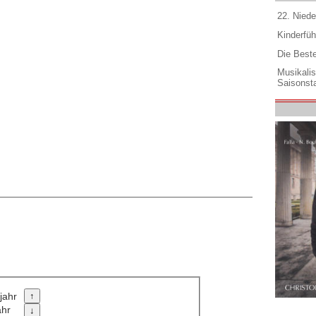
22. Niede
Kinderfüh
Die Best
Musikali
Saisonsta
jahr
ahr