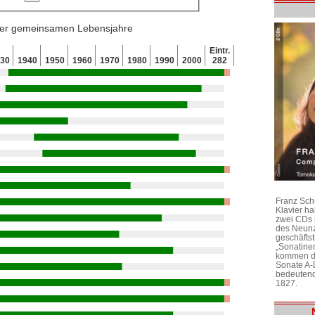
 der gemeinsamen Lebensjahre
Eintr.
930
1940
1950
1960
1970
1980
1990
2000
282
Franz Sch
Klavier h
zwei CDs 
des Neunz
geschäftst
„Sonatine
kommen di
Sonate A-
bedeutend
1827.