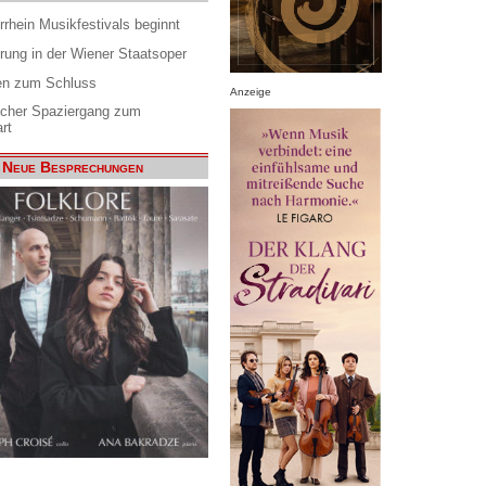
rrhein Musikfestivals beginnt
rung in der Wiener Staatsoper
en zum Schluss
Anzeige
scher Spaziergang zum
rt
Neue Besprechungen