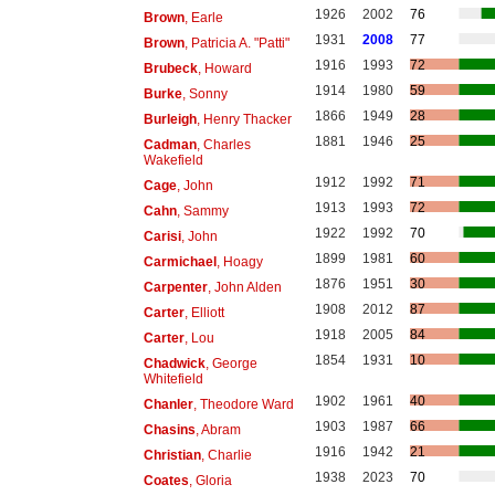
1926
2002
76
Brown
, Earle
1931
2008
77
Brown
, Patricia A. "Patti"
1916
1993
72
Brubeck
, Howard
1914
1980
59
Burke
, Sonny
1866
1949
28
Burleigh
, Henry Thacker
1881
1946
25
Cadman
, Charles
Wakefield
1912
1992
71
Cage
, John
1913
1993
72
Cahn
, Sammy
1922
1992
70
Carisi
, John
1899
1981
60
Carmichael
, Hoagy
1876
1951
30
Carpenter
, John Alden
1908
2012
87
Carter
, Elliott
1918
2005
84
Carter
, Lou
1854
1931
10
Chadwick
, George
Whitefield
1902
1961
40
Chanler
, Theodore Ward
1903
1987
66
Chasins
, Abram
1916
1942
21
Christian
, Charlie
1938
2023
70
Coates
, Gloria