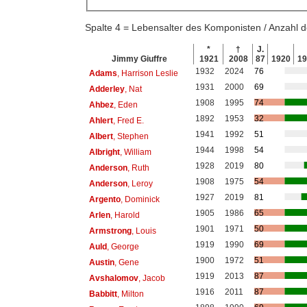
Spalte 4 = Lebensalter des Komponisten / Anzahl
*
†
J.
Jimmy Giuffre
1921
2008
87
1920
1
1932
2024
76
Adams
, Harrison Leslie
1931
2000
69
Adderley
, Nat
1908
1995
74
Ahbez
, Eden
1892
1953
32
Ahlert
, Fred E.
1941
1992
51
Albert
, Stephen
1944
1998
54
Albright
, William
1928
2019
80
Anderson
, Ruth
1908
1975
54
Anderson
, Leroy
1927
2019
81
Argento
, Dominick
1905
1986
65
Arlen
, Harold
1901
1971
50
Armstrong
, Louis
1919
1990
69
Auld
, George
1900
1972
51
Austin
, Gene
1919
2013
87
Avshalomov
, Jacob
1916
2011
87
Babbitt
, Milton