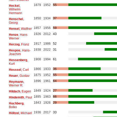
1879
1952
55
Heckel
,
Wilhelm
Hermann
1850
1934
37
Henschel
,
Georg
1857
1956
59
Hensel
, Walther
1926
2012
43
Henze
, Hans
Werner
1917
1986
52
Herzog
, Franz
1938
2022
31
Hespos
, Hans-
Joachim
1908
1994
61
Hessenberg
,
Kurt
1866
1933
36
Hesssel
, Carl
1875
1952
55
Heuer
, Gustav
1896
1961
64
Heymann
,
Werner R.
1849
1924
27
Hildach
, Eugen
1895
1963
66
Hindemith
, Paul
1843
1926
29
Hochberg
,
Bolko
1936
2017
33
Höltzel
, Michael