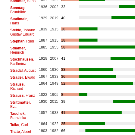
Sommer
, Hans
1936
2002
33
Sonntag
,
Brunhilde
1929
2019
40
Stadlmair
,
Hans
1839
1915
18
Stehle
, Johann
Gustav Eduard
1887
1915
18
Stephan
, Rudi
1885
1955
58
Sthamer
,
Heinrich
1928
2007
41
Stockhausen
,
Karlheinz
1860
1930
33
Stradal
, August
1867
1933
36
Sträßer
, Ewald
1864
1949
52
Strauss
,
Richard
1822
1905
8
Strauss
, Franz
1930
2011
39
Strittmatter
,
Eva
1857
1938
41
Taschek
,
Franziska
1864
1922
25
Teike
, Carl
1903
1982
66
Thate
, Albert