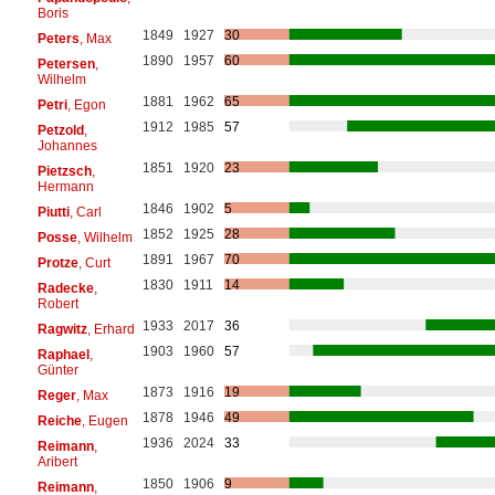
Boris
1849
1927
30
Peters
, Max
1890
1957
60
Petersen
,
Wilhelm
1881
1962
65
Petri
, Egon
1912
1985
57
Petzold
,
Johannes
1851
1920
23
Pietzsch
,
Hermann
1846
1902
5
Piutti
, Carl
1852
1925
28
Posse
, Wilhelm
1891
1967
70
Protze
, Curt
1830
1911
14
Radecke
,
Robert
1933
2017
36
Ragwitz
, Erhard
1903
1960
57
Raphael
,
Günter
1873
1916
19
Reger
, Max
1878
1946
49
Reiche
, Eugen
1936
2024
33
Reimann
,
Aribert
1850
1906
9
Reimann
,