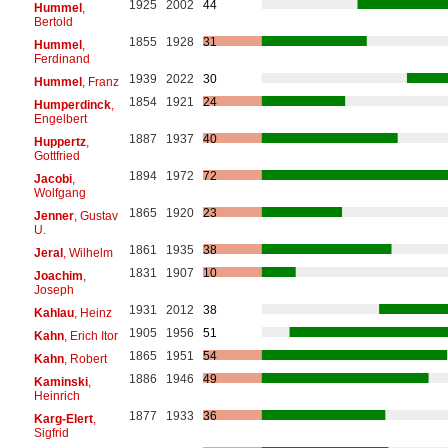
1925
2002
44
Hummel
,
Bertold
1855
1928
31
Hummel
,
Ferdinand
1939
2022
30
Hummel
, Franz
1854
1921
24
Humperdinck
,
Engelbert
1887
1937
40
Huppertz
,
Gottfried
1894
1972
72
Jacobi
,
Wolfgang
1865
1920
23
Jenner
, Gustav
U.
1861
1935
38
Jeral
, Wilhelm
1831
1907
10
Joachim
,
Joseph
1931
2012
38
Kahlau
, Heinz
1905
1956
51
Kahn
, Erich Itor
1865
1951
54
Kahn
, Robert
1886
1946
49
Kaminski
,
Heinrich
1877
1933
36
Karg-Elert
,
Sigfrid