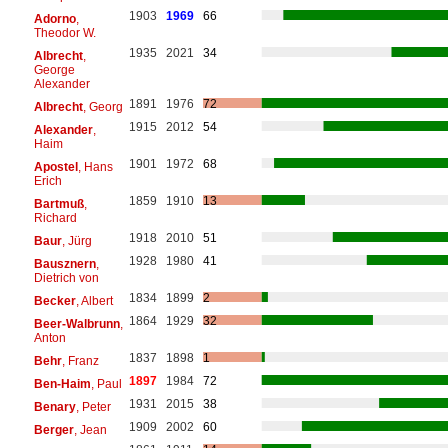
1903
1969
66
Adorno
,
Theodor W.
1935
2021
34
Albrecht
,
George
Alexander
1891
1976
72
Albrecht
, Georg
1915
2012
54
Alexander
,
Haim
1901
1972
68
Apostel
, Hans
Erich
1859
1910
13
Bartmuß
,
Richard
1918
2010
51
Baur
, Jürg
1928
1980
41
Bausznern
,
Dietrich von
1834
1899
2
Becker
, Albert
1864
1929
32
Beer-Walbrunn
,
Anton
1837
1898
1
Behr
, Franz
1897
1984
72
Ben-Haim
, Paul
1931
2015
38
Benary
, Peter
1909
2002
60
Berger
, Jean