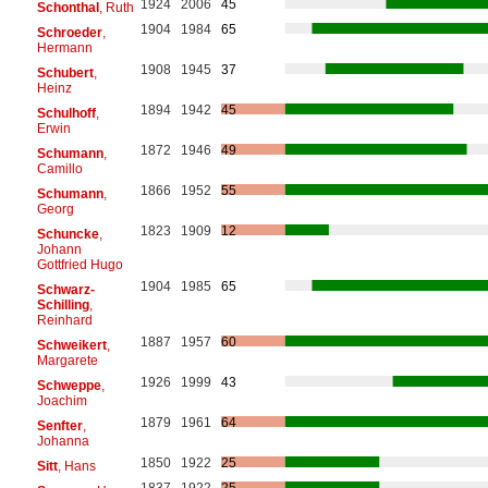
1924
2006
45
Schonthal
, Ruth
1904
1984
65
Schroeder
,
Hermann
1908
1945
37
Schubert
,
Heinz
1894
1942
45
Schulhoff
,
Erwin
1872
1946
49
Schumann
,
Camillo
1866
1952
55
Schumann
,
Georg
1823
1909
12
Schuncke
,
Johann
Gottfried Hugo
1904
1985
65
Schwarz-
Schilling
,
Reinhard
1887
1957
60
Schweikert
,
Margarete
1926
1999
43
Schweppe
,
Joachim
1879
1961
64
Senfter
,
Johanna
1850
1922
25
Sitt
, Hans
1837
1922
25