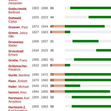
Alexander
1903
1996
66
Goldschmidt
,
Berthold
1925
2023
44
Gottwald
,
Clytus
1872
1944
47
Graener
, Paul
1827
1903
6
Grimm
, Julius
Otto
1906
1937
31
Gronostay
,
Walter
1934
2025
35
Grosskopf
,
Erhard
1908
1982
61
Grothe
, Franz
1832
1903
6
Grützmacher
,
Friedrich
1890
1972
72
Gurlitt
, Manfred
1879
1960
63
Haas
, Joseph
1840
1915
18
Haller
, Michael
1894
1950
53
hansen
, Arno
1905
1963
58
Hartmann
, Karl
Amadeus
1905
1963
58
Hartmann 2
,
Karl Amadeus