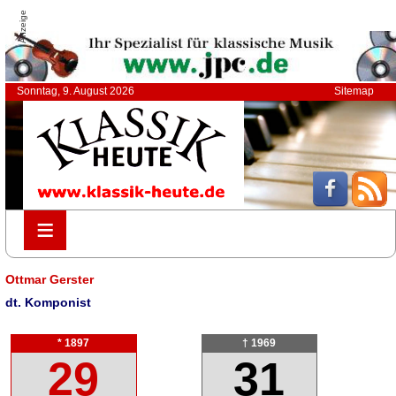
Anzeige
Sonntag, 9. August 2026
Sitemap
≡
≡
Ottmar Gerster
dt. Komponist
* 1897
† 1969
29
31