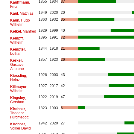
1855
1934
37
Kauffmann
,
Fritz
1949
2020
20
Kaul
, Matthias
1863
1932
35
Kaun
, Hugo
Wilhelm
1929
1999
40
Kelkel
, Manfred
1895
1991
72
Kempff
,
Wilhelm
1844
1918
21
Kempter
,
Lothar
1857
1923
26
Kerker
,
Gustave
Adolphe
1926
2003
43
Kiessling
,
Heinz
1927
2017
42
Killmayer
,
Wilhelm
1922
2019
47
Kingsley
,
Gershon
1823
1903
6
Kirchner
,
Theodor
Fürchtegott
1942
2020
27
Kirchner
,
Volker David