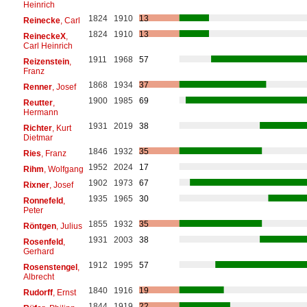
Heinrich
1824
1910
13
Reinecke
, Carl
1824
1910
13
ReineckeX
,
Carl Heinrich
1911
1968
57
Reizenstein
,
Franz
1868
1934
37
Renner
, Josef
1900
1985
69
Reutter
,
Hermann
1931
2019
38
Richter
, Kurt
Dietmar
1846
1932
35
Ries
, Franz
1952
2024
17
Rihm
, Wolfgang
1902
1973
67
Rixner
, Josef
1935
1965
30
Ronnefeld
,
Peter
1855
1932
35
Röntgen
, Julius
1931
2003
38
Rosenfeld
,
Gerhard
1912
1995
57
Rosenstengel
,
Albrecht
1840
1916
19
Rudorff
, Ernst
1844
1919
22