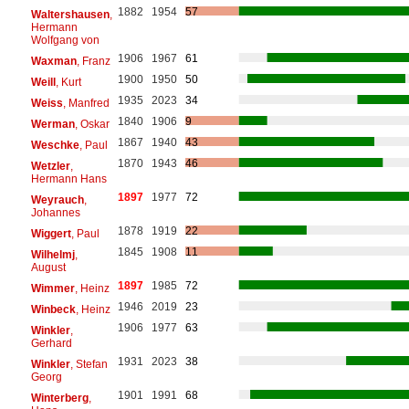
1882
1954
57
Waltershausen
,
Hermann
Wolfgang von
1906
1967
61
Waxman
, Franz
1900
1950
50
Weill
, Kurt
1935
2023
34
Weiss
, Manfred
1840
1906
9
Werman
, Oskar
1867
1940
43
Weschke
, Paul
1870
1943
46
Wetzler
,
Hermann Hans
1897
1977
72
Weyrauch
,
Johannes
1878
1919
22
Wiggert
, Paul
1845
1908
11
Wilhelmj
,
August
1897
1985
72
Wimmer
, Heinz
1946
2019
23
Winbeck
, Heinz
1906
1977
63
Winkler
,
Gerhard
1931
2023
38
Winkler
, Stefan
Georg
1901
1991
68
Winterberg
,