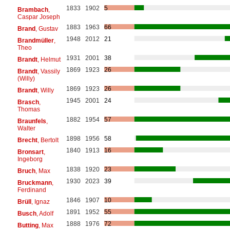
1833
1902
5
Brambach
,
Caspar Joseph
1883
1963
66
Brand
, Gustav
1948
2012
21
Brandmüller
,
Theo
1931
2001
38
Brandt
, Helmut
1869
1923
26
Brandt
, Vassily
(Willy)
1869
1923
26
Brandt
, Willy
1945
2001
24
Brasch
,
Thomas
1882
1954
57
Braunfels
,
Walter
1898
1956
58
Brecht
, Bertolt
1840
1913
16
Bronsart
,
Ingeborg
1838
1920
23
Bruch
, Max
1930
2023
39
Bruckmann
,
Ferdinand
1846
1907
10
Brüll
, Ignaz
1891
1952
55
Busch
, Adolf
1888
1976
72
Butting
, Max