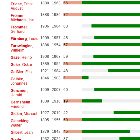
1880
1963
66
Friese
, Ernst
August
1888
1986
72
Fromm-
Michaels
, Ilse
1906
1984
63
Frommel
,
Gerhard
1909
1957
48
Fürnberg
, Louis
1886
1954
57
Furtwängler
,
Wilhelm
1908
1967
59
Gaze
, Heino
1889
1952
55
Geier
, Oskar
1921
1984
48
Geißler
, Fritz
1846
1903
6
Gelbke
,
Johannes
1909
2007
60
Genzmer
,
Harald
1839
1916
19
Gernsheim
,
Friedrich
1927
2019
42
Gielen
, Michael
1895
1956
59
Gieseking
,
Walter
1879
1942
45
Gilbert
, Jean
1932
2024
37
Goehr
,