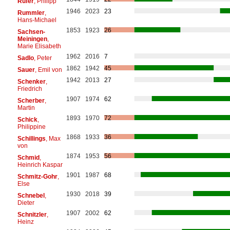
Rüfer
, Philipp
1946
2023
23
Rummler
,
Hans-Michael
1853
1923
26
Sachsen-
Meiningen
,
Marie Elisabeth
1962
2016
7
Sadlo
, Peter
1862
1942
45
Sauer
, Emil von
1942
2013
27
Schenker
,
Friedrich
1907
1974
62
Scherber
,
Martin
1893
1970
72
Schick
,
Philippine
1868
1933
36
Schillings
, Max
von
1874
1953
56
Schmid
,
Heinrich Kaspar
1901
1987
68
Schmitz-Gohr
,
Else
1930
2018
39
Schnebel
,
Dieter
1907
2002
62
Schnitzler
,
Heinz