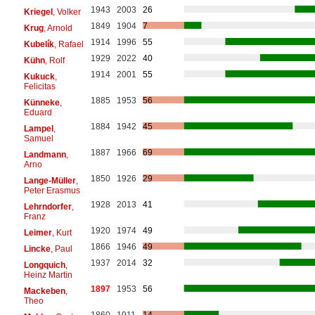
1943
2003
26
Kriegel
, Volker
1849
1904
7
Krug
, Arnold
1914
1996
55
Kubelík
, Rafael
1929
2022
40
Kühn
, Rolf
1914
2001
55
Kukuck
,
Felicitas
1885
1953
56
Künneke
,
Eduard
1884
1942
45
Lampel
,
Samuel
1887
1966
69
Landmann
,
Arno
1850
1926
29
Lange-Müller
,
Peter Erasmus
1928
2013
41
Lehrndorfer
,
Franz
1920
1974
49
Leimer
, Kurt
1866
1946
49
Lincke
, Paul
1937
2014
32
Longquich
,
Heinz Martin
1897
1953
56
Mackeben
,
Theo
1860
1911
14