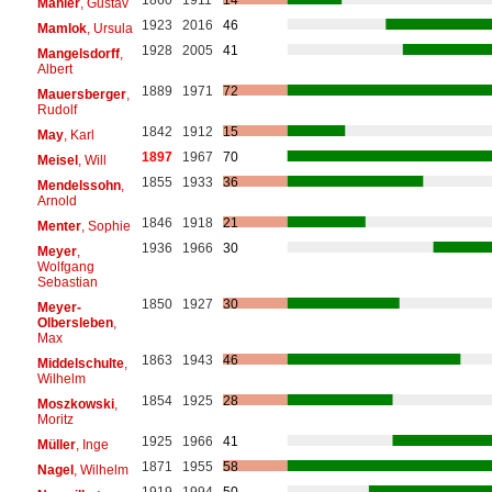
Mahler
, Gustav
1923
2016
46
Mamlok
, Ursula
1928
2005
41
Mangelsdorff
,
Albert
1889
1971
72
Mauersberger
,
Rudolf
1842
1912
15
May
, Karl
1897
1967
70
Meisel
, Will
1855
1933
36
Mendelssohn
,
Arnold
1846
1918
21
Menter
, Sophie
1936
1966
30
Meyer
,
Wolfgang
Sebastian
1850
1927
30
Meyer-
Olbersleben
,
Max
1863
1943
46
Middelschulte
,
Wilhelm
1854
1925
28
Moszkowski
,
Moritz
1925
1966
41
Müller
, Inge
1871
1955
58
Nagel
, Wilhelm
1919
1994
50