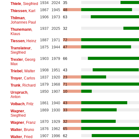
1934
2024
35
Thiele
, Siegfried
1867
1945
48
Thiessen
, Karl
1906
1973
63
Thilman
,
Johannes Paul
1937
2025
32
Thunemann
,
Klaus
1887
1971
72
Tiessen
, Heinz
1875
1944
47
Translateur
,
Siegfried
1903
1979
66
Trexler
, Georg
Max
1908
1951
43
Triebel
, Walter
1837
1920
23
Troyer
, Carlos
1879
1968
71
Trunk
, Richard
1850
1907
10
Urspruch
,
Anton
1861
1940
43
Volbach
, Fritz
1869
1930
33
Wagner
,
Siegfried
1870
1929
32
Wagner
, Franz
1876
1962
65
Walter
, Bruno
1907
1996
62
Walter
, Fried