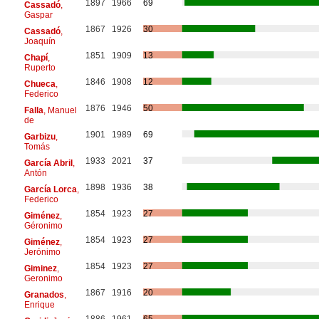
1897
1966
69
Cassadó
,
Gaspar
1867
1926
30
Cassadó
,
Joaquín
1851
1909
13
Chapí
,
Ruperto
1846
1908
12
Chueca
,
Federico
1876
1946
50
Falla
, Manuel
de
1901
1989
69
Garbizu
,
Tomás
1933
2021
37
García Abril
,
Antón
1898
1936
38
García Lorca
,
Federico
1854
1923
27
Giménez
,
Géronimo
1854
1923
27
Giménez
,
Jerónimo
1854
1923
27
Giminez
,
Geronimo
1867
1916
20
Granados
,
Enrique
1886
1961
65