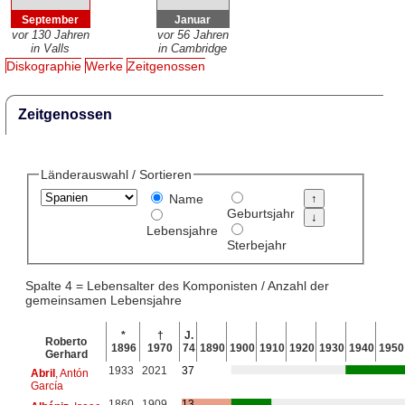
September
Januar
vor 130 Jahren
vor 56 Jahren
in Valls
in Cambridge
Diskographie
Werke
Zeitgenossen
Zeitgenossen
Länderauswahl / Sortieren
Name
Geburtsjahr
Lebensjahre
Sterbejahr
Spalte 4 = Lebensalter des Komponisten / Anzahl der
gemeinsamen Lebensjahre
*
†
J.
Roberto
1896
1970
74
1890
1900
1910
1920
1930
1940
1950
Gerhard
1933
2021
37
Abril
, Antón
García
1860
1909
13