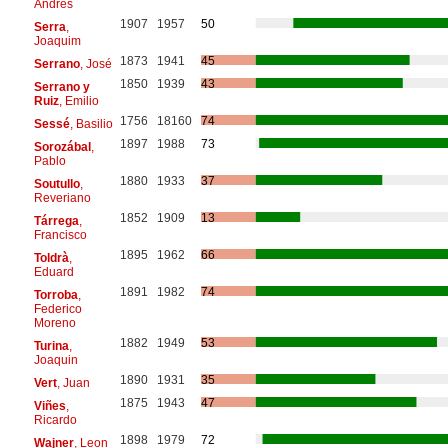
Andres
1907
1957
50
Serra
,
Joaquim
1873
1941
45
Serrano
, José
1850
1939
43
Serrano y
Ruiz
, Emilio
1756
18160
74
Sessé
, Basilio
1897
1988
73
Sorozábal
,
Pablo
1880
1933
37
Soutullo
,
Reveriano
1852
1909
13
Tárrega
,
Francisco
1895
1962
66
Toldrà
,
Eduard
1891
1982
74
Torroba
,
Federico
Moreno
1882
1949
53
Turina
,
Joaquin
1890
1931
35
Vert
, Juan
1875
1943
47
Viñes
,
Ricardo
1898
1979
72
Wajner
, Leon