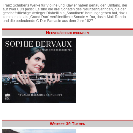
Franz Schuberts Werke für Violine und Klavier haben genau den Umfang, der
auf zwei CDs passt. Es sind die drei Sonaten des Neunzehnjährigen, die der
geschäftstüchtige Verleger Diabelli als „Sonatinen“ herausgegeben hat, dazu
kommen die als „Grand Duo“ veröffentlichte Sonate A-Dur, das h-Moll-Rondo
und die bedeutende C-Dur-Fantasie aus dem Jahr 1827.
Neuveröffentlichungen
Weitere 39 Themen