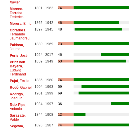
Xavier
1891
1982
74
Moreno-
Torroba
,
Federico
1865
1942
46
Morera
, Enric
1897
1945
48
Obradors
,
Fernando
Jaumandreu
1880
1969
73
Pahissa
,
Jaume
1924
2017
46
Peris
, José
1859
1949
53
Prinz von
Bayern
,
Ludwig
Ferdinand
1886
1980
74
Pujol
, Emilio
1904
1963
59
Rodó
, Gabriel
1901
1999
69
Rodrigo
,
Joaquin
1934
1997
36
Ruiz-Pipo
,
Antonio
1844
1908
12
Sarasate
,
Pablo
1893
1987
74
Segovia
,