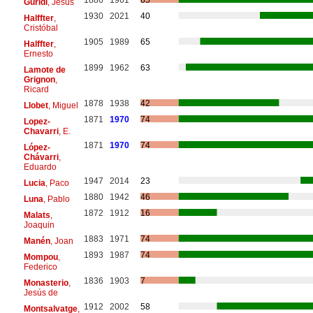
Guridi
, Jesús
1930
2021
40
Halffter
,
Cristóbal
1905
1989
65
Halffter
,
Ernesto
1899
1962
63
Lamote de
Grignon
,
Ricard
1878
1938
42
Llobet
, Miguel
1871
1970
74
Lopez-
Chavarri
, E.
1871
1970
74
López-
Chávarri
,
Eduardo
1947
2014
23
Lucia
, Paco
1880
1942
46
Luna
, Pablo
1872
1912
16
Malats
,
Joaquin
1883
1971
74
Manén
, Joan
1893
1987
74
Mompou
,
Federico
1836
1903
7
Monasterio
,
Jesús de
1912
2002
58
Montsalvatge
,