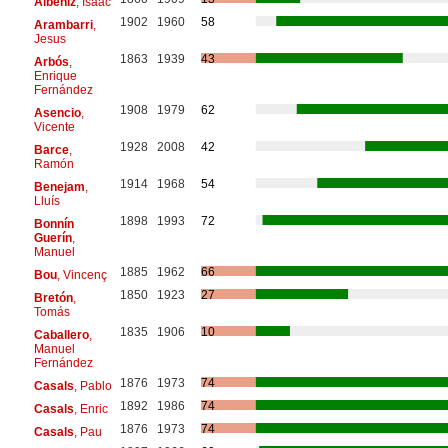
Albéniz
, Isaac
1902
1960
58
Arambarri
,
Jesus
1863
1939
43
Arbós
,
Enrique
Fernández
1908
1979
62
Asencio
,
Vicente
1928
2008
42
Barce
,
Ramón
1914
1968
54
Benejam
,
Lluís
1898
1993
72
Bonnín
Guerín
,
Manuel
1885
1962
66
Bou
, Vincenç
1850
1923
27
Bretón
,
Tomás
1835
1906
10
Caballero
,
Manuel
Fernández
1876
1973
74
Casals
, Pablo
1892
1986
74
Casals
, Enric
1876
1973
74
Casals
, Pau