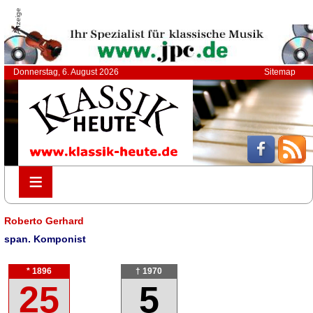
Anzeige
Donnerstag, 6. August 2026
Sitemap
≡
≡
Roberto Gerhard
span. Komponist
* 1896
† 1970
25
5