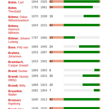
1844
1920
42
Bohm
, Carl
1793
1881
34
Böhm
,
Theobald
1870
1938
19
Böhme
, Oskar
Wilhelmowitsch
1843
1915
42
Böhme
,
Heinrich
Wilhelm
1787
1860
13
Böhner
, Johann
Ludwig
1865
1945
24
Bose
, Fritz von
1833
1897
42
Brahms
,
Johannes
1833
1902
42
Brambach
,
Caspar Joseph
1883
1963
6
Brand
, Gustav
1869
1923
20
Brandt
, Vassily
(Willy)
1869
1923
20
Brandt
, Willy
1882
1954
7
Braunfels
,
Walter
1840
1913
42
Bronsart
,
Ingeborg
1838
1920
42