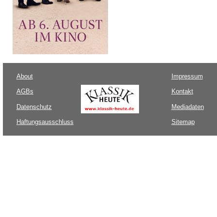
About
Impressum
AGBs
Kontakt
Datenschutz
Mediadaten
Haftungsausschluss
Sitemap