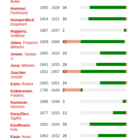
Bolko
1855
1928
34
Hummel
,
Ferdinand
1854
1921
35
Humperdinck
,
Engelbert
1887
1937
2
Huppertz
,
Gottfried
1809
1888
41
Jähns
, Friedrich
Wilhelm
1865
1920
24
Jenner
, Gustav
U.
1861
1935
28
Jeral
, Wilhelm
1831
1907
42
Joachim
,
Joseph
1865
1951
24
Kahn
, Robert
1785
1849
2
Kalkbrenner
,
Frédéric
1886
1946
3
Kaminski
,
Heinrich
1877
1933
12
Karg-Elert
,
Sigfrid
1855
1934
34
Kauffmann
,
Fritz
1863
1932
26
Kaun
, Hugo