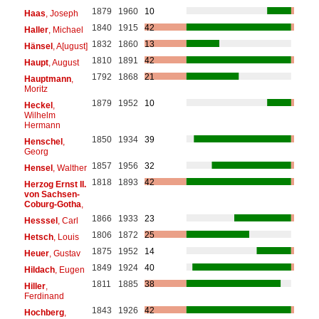
1879
1960
10
Haas
, Joseph
1840
1915
42
Haller
, Michael
1832
1860
13
Hänsel
, A[ugust]
1810
1891
42
Haupt
, August
1792
1868
21
Hauptmann
,
Moritz
1879
1952
10
Heckel
,
Wilhelm
Hermann
1850
1934
39
Henschel
,
Georg
1857
1956
32
Hensel
, Walther
1818
1893
42
Herzog Ernst II.
von Sachsen-
Coburg-Gotha
,
1866
1933
23
Hesssel
, Carl
1806
1872
25
Hetsch
, Louis
1875
1952
14
Heuer
, Gustav
1849
1924
40
Hildach
, Eugen
1811
1885
38
Hiller
,
Ferdinand
1843
1926
42
Hochberg
,