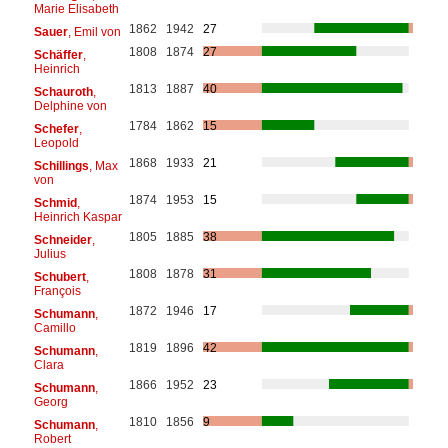
Marie Elisabeth
1862
1942
27
Sauer
, Emil von
1808
1874
27
Schäffer
,
Heinrich
1813
1887
40
Schauroth
,
Delphine von
1784
1862
15
Schefer
,
Leopold
1868
1933
21
Schillings
, Max
von
1874
1953
15
Schmid
,
Heinrich Kaspar
1805
1885
38
Schneider
,
Julius
1808
1878
31
Schubert
,
François
1872
1946
17
Schumann
,
Camillo
1819
1896
42
Schumann
,
Clara
1866
1952
23
Schumann
,
Georg
1810
1856
9
Schumann
,
Robert