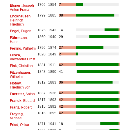
1766
1854
7
Elsner
, Joseph
Anton Franz
1799
1885
38
Enckhausen
,
Heinrich
Friedrich
1875
1943
14
Engel
, Eugen
1860
1940
29
Fährmann
,
Hans
1796
1874
27
Ferling
, Wilhelm
1820
1849
2
Fesca
,
Alexander Ernst
1831
1911
42
Fink
, Christian
1848
1890
41
Fitzenhagen
,
Wilhelm
1812
1883
36
Flotow
,
Friedrich von
1837
1926
42
Foerster
, Anton
1817
1893
42
Franck
, Eduard
1815
1892
42
Franz
, Robert
1816
1895
42
Freytag
,
Michael
1871
1941
18
Fried
, Oskar