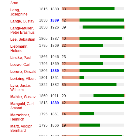
Arno
1815
1880
33
Lang
,
Josephine
1830
1889
42
Lange
, Gustav
1850
1926
39
Lange-Müller
,
Peter Erasmus
1805
1887
40
Lee
, Sebastian
1795
1869
22
Liebmann
,
Helene
1866
1946
23
Lincke
, Paul
1796
1869
22
Loewe
, Carl
1806
1889
42
Lorenz
, Oswald
1801
1851
4
Lortzing
, Albert
1822
1882
35
Lyra
, Justus
Wilhelm
1860
1911
29
Mahler
, Gustav
1813
1889
42
Mangold
, Carl
Amand
1795
1861
14
Marschner
,
Heinrich
1795
1866
19
Marx
, Adolph
Bernhard