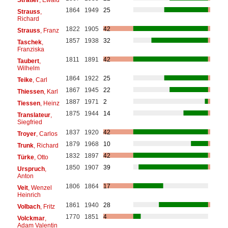
1864
1949
25
Strauss
,
Richard
1822
1905
42
Strauss
, Franz
1857
1938
32
Taschek
,
Franziska
1811
1891
42
Taubert
,
Wilhelm
1864
1922
25
Teike
, Carl
1867
1945
22
Thiessen
, Karl
1887
1971
2
Tiessen
, Heinz
1875
1944
14
Translateur
,
Siegfried
1837
1920
42
Troyer
, Carlos
1879
1968
10
Trunk
, Richard
1832
1897
42
Türke
, Otto
1850
1907
39
Urspruch
,
Anton
1806
1864
17
Veit
, Wenzel
Heinrich
1861
1940
28
Volbach
, Fritz
1770
1851
4
Volckmar
,
Adam Valentin