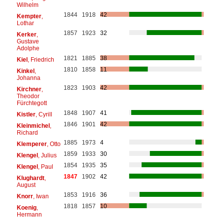
Wilhelm
1844
1918
42
Kempter
,
Lothar
1857
1923
32
Kerker
,
Gustave
Adolphe
1821
1885
38
Kiel
, Friedrich
1810
1858
11
Kinkel
,
Johanna
1823
1903
42
Kirchner
,
Theodor
Fürchtegott
1848
1907
41
Kistler
, Cyrill
1846
1901
42
Kleinmichel
,
Richard
1885
1973
4
Klemperer
, Otto
1859
1933
30
Klengel
, Julius
1854
1935
35
Klengel
, Paul
1847
1902
42
Klughardt
,
August
1853
1916
36
Knorr
, Iwan
1818
1857
10
Koenig
,
Hermann