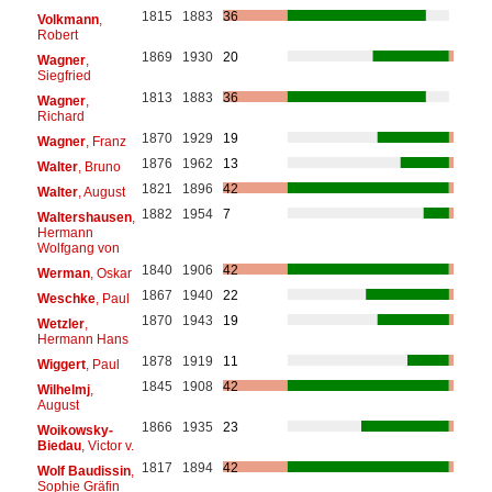
1815
1883
36
Volkmann
,
Robert
1869
1930
20
Wagner
,
Siegfried
1813
1883
36
Wagner
,
Richard
1870
1929
19
Wagner
, Franz
1876
1962
13
Walter
, Bruno
1821
1896
42
Walter
, August
1882
1954
7
Waltershausen
,
Hermann
Wolfgang von
1840
1906
42
Werman
, Oskar
1867
1940
22
Weschke
, Paul
1870
1943
19
Wetzler
,
Hermann Hans
1878
1919
11
Wiggert
, Paul
1845
1908
42
Wilhelmj
,
August
1866
1935
23
Woikowsky-
Biedau
, Victor v.
1817
1894
42
Wolf Baudissin
,
Sophie Gräfin