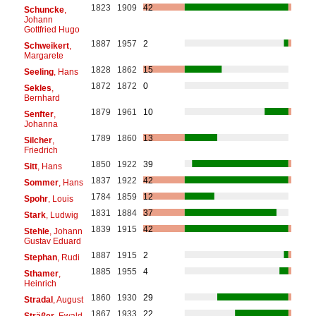
1823
1909
42
Schuncke
,
Johann
Gottfried Hugo
1887
1957
2
Schweikert
,
Margarete
1828
1862
15
Seeling
, Hans
1872
1872
0
Sekles
,
Bernhard
1879
1961
10
Senfter
,
Johanna
1789
1860
13
Silcher
,
Friedrich
1850
1922
39
Sitt
, Hans
1837
1922
42
Sommer
, Hans
1784
1859
12
Spohr
, Louis
1831
1884
37
Stark
, Ludwig
1839
1915
42
Stehle
, Johann
Gustav Eduard
1887
1915
2
Stephan
, Rudi
1885
1955
4
Sthamer
,
Heinrich
1860
1930
29
Stradal
, August
1867
1933
22
Sträßer
, Ewald