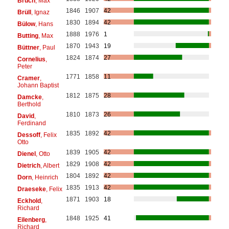
Bruch
, Max
1846
1907
42
Brüll
, Ignaz
1830
1894
42
Bülow
, Hans
1888
1976
1
Butting
, Max
1870
1943
19
Büttner
, Paul
1824
1874
27
Cornelius
,
Peter
1771
1858
11
Cramer
,
Johann Baptist
1812
1875
28
Damcke
,
Berthold
1810
1873
26
David
,
Ferdinand
1835
1892
42
Dessoff
, Felix
Otto
1839
1905
42
Dienel
, Otto
1829
1908
42
Dietrich
, Albert
1804
1892
42
Dorn
, Heinrich
1835
1913
42
Draeseke
, Felix
1871
1903
18
Eckhold
,
Richard
1848
1925
41
Eilenberg
,
Richard