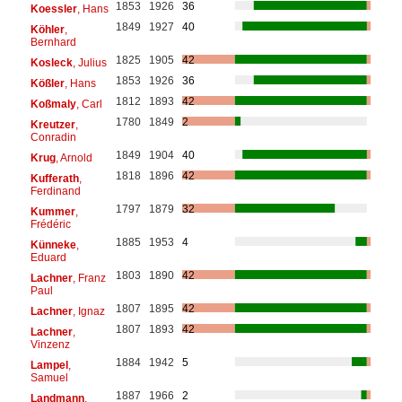
1853
1926
36
Koessler
, Hans
1849
1927
40
Köhler
,
Bernhard
1825
1905
42
Kosleck
, Julius
1853
1926
36
Kößler
, Hans
1812
1893
42
Koßmaly
, Carl
1780
1849
2
Kreutzer
,
Conradin
1849
1904
40
Krug
, Arnold
1818
1896
42
Kufferath
,
Ferdinand
1797
1879
32
Kummer
,
Frédéric
1885
1953
4
Künneke
,
Eduard
1803
1890
42
Lachner
, Franz
Paul
1807
1895
42
Lachner
, Ignaz
1807
1893
42
Lachner
,
Vinzenz
1884
1942
5
Lampel
,
Samuel
1887
1966
2
Landmann
,