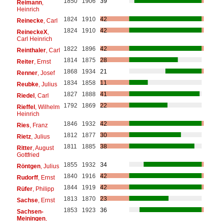
1850
1906
39
Reimann
,
Heinrich
1824
1910
42
Reinecke
, Carl
1824
1910
42
ReineckeX
,
Carl Heinrich
1822
1896
42
Reinthaler
, Carl
1814
1875
28
Reiter
, Ernst
1868
1934
21
Renner
, Josef
1834
1858
11
Reubke
, Julius
1827
1888
41
Riedel
, Carl
1792
1869
22
Rieffel
, Wilhelm
Heinrich
1846
1932
42
Ries
, Franz
1812
1877
30
Rietz
, Julius
1811
1885
38
Ritter
, August
Gottfried
1855
1932
34
Röntgen
, Julius
1840
1916
42
Rudorff
, Ernst
1844
1919
42
Rüfer
, Philipp
1813
1870
23
Sachse
, Ernst
1853
1923
36
Sachsen-
Meiningen
,