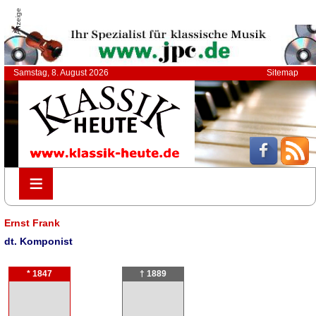
Anzeige
Samstag, 8. August 2026
Sitemap
≡
≡
Ernst Frank
dt. Komponist
* 1847
† 1889