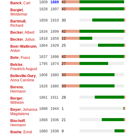
1809
1889
42
Banck
, Carl
1828
1897
42
Bargiel
,
Woldemar
1859
1910
30
Bartmuß
,
Richard
1834
1899
42
Becker
, Albert
1818
1859
12
Becker
, Julius
1864
1929
25
Beer-Walbrunn
,
Anton
1837
1898
42
Behr
, Franz
1795
1874
27
Belcke
,
Friedrich August
1806
1880
33
Belleville-Oury
,
Anna Caroline
1826
1880
33
Berens
,
Hermann
1861
1911
28
Berger
,
Wilhelm
1888
1944
1
Beyer
, Johanna
Magdalena
1868
1936
21
Bischoff
,
Hermann
1880
1938
9
Boehe
, Ernst