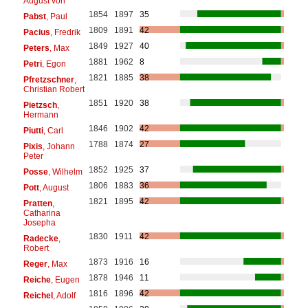
August von
1854
1897
35
Pabst
, Paul
1809
1891
42
Pacius
, Fredrik
1849
1927
40
Peters
, Max
1881
1962
8
Petri
, Egon
1821
1885
38
Pfretzschner
,
Christian Robert
1851
1920
38
Pietzsch
,
Hermann
1846
1902
42
Piutti
, Carl
1788
1874
27
Pixis
, Johann
Peter
1852
1925
37
Posse
, Wilhelm
1806
1883
36
Pott
, August
1821
1895
42
Pratten
,
Catharina
Josepha
1830
1911
42
Radecke
,
Robert
1873
1916
16
Reger
, Max
1878
1946
11
Reiche
, Eugen
1816
1896
42
Reichel
, Adolf