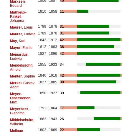
1806
1887
40
Marxsen
,
Eduard
1810
1858
11
Mathieux-
Kinkel
,
Johanna
1789
1878
31
Maurer
, Louis
1789
1878
31
Maurer
, Ludwig
1842
1912
42
May
, Karl
1812
1883
36
Mayer
, Emilie
1827
1896
42
Meinardus
,
Ludwig
1855
1933
34
Mendelssohn
,
Arnold
1846
1918
42
Menter
, Sophie
1827
1885
38
Merkel
, Gustav
Adolf
1850
1927
39
Meyer-
Olbersleben
,
Max
1791
1864
17
Meyerbeer
,
Giacomo
1863
1943
26
Middelschulte
,
Wilhelm
1802
1869
22
Molique
,