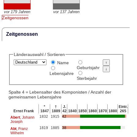
vor 179 Jahren
vor 137 Jahren
Zeitgenossen
Zeitgenossen
Länderauswahl / Sortieren
Name
Geburtsjahr
Lebensjahre
Sterbejahr
Spalte 4 = Lebensalter des Komponisten / Anzahl der
gemeinsamen Lebensjahre
*
†
J.
Eintr.
Ernst Frank
1847
1889
42
1840
1850
1860
1870
1880
265
1832
1915
42
Abert
, Johann
Joseph
1819
1885
38
Abt
, Franz
Wilhelm