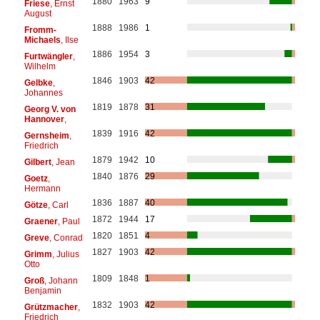
1880
1963
9
Friese
, Ernst
August
1888
1986
1
Fromm-
Michaels
, Ilse
1886
1954
3
Furtwängler
,
Wilhelm
1846
1903
42
Gelbke
,
Johannes
1819
1878
31
Georg V. von
Hannover
,
1839
1916
42
Gernsheim
,
Friedrich
1879
1942
10
Gilbert
, Jean
1840
1876
29
Goetz
,
Hermann
1836
1887
40
Götze
, Carl
1872
1944
17
Graener
, Paul
1820
1851
4
Greve
, Conrad
1827
1903
42
Grimm
, Julius
Otto
1809
1848
1
Groß
, Johann
Benjamin
1832
1903
42
Grützmacher
,
Friedrich