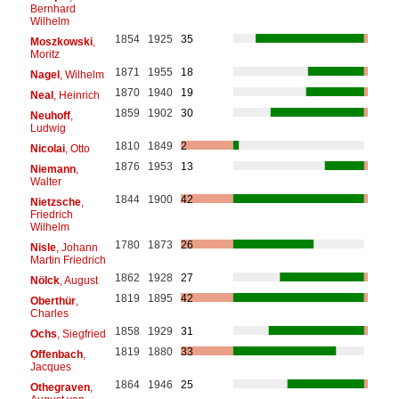
Bernhard
Wilhelm
1854
1925
35
Moszkowski
,
Moritz
1871
1955
18
Nagel
, Wilhelm
1870
1940
19
Neal
, Heinrich
1859
1902
30
Neuhoff
,
Ludwig
1810
1849
2
Nicolai
, Otto
1876
1953
13
Niemann
,
Walter
1844
1900
42
Nietzsche
,
Friedrich
Wilhelm
1780
1873
26
Nisle
, Johann
Martin Friedrich
1862
1928
27
Nölck
, August
1819
1895
42
Oberthür
,
Charles
1858
1929
31
Ochs
, Siegfried
1819
1880
33
Offenbach
,
Jacques
1864
1946
25
Othegraven
,