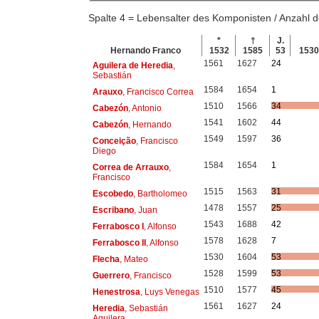
Spalte 4 = Lebensalter des Komponisten / Anzahl
*
†
J.
Hernando Franco
1532
1585
53
153
1561
1627
24
Aguilera de Heredia
,
Sebastián
1584
1654
1
Arauxo
, Francisco Correa
1510
1566
34
Cabezón
, Antonio
1541
1602
44
Cabezón
, Hernando
1549
1597
36
Conceição
, Francisco
Diego
1584
1654
1
Correa de Arrauxo
,
Francisco
1515
1563
31
Escobedo
, Bartholomeo
1478
1557
25
Escribano
, Juan
1543
1688
42
Ferrabosco I
, Alfonso
1578
1628
7
Ferrabosco II
, Alfonso
1530
1604
53
Flecha
, Mateo
1528
1599
53
Guerrero
, Francisco
1510
1577
45
Henestrosa
, Luys Venegas
1561
1627
24
Heredia
, Sebastián
Aguilera