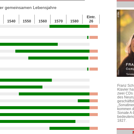
 der gemeinsamen Lebensjahre
Eintr.
0
1540
1550
1560
1570
1580
26
Franz Sch
Klavier h
zwei CDs 
des Neunz
geschäftst
„Sonatine
kommen di
Sonate A-
bedeutend
1827.