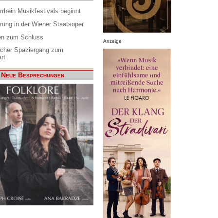
rrhein Musikfestivals beginnt
rung in der Wiener Staatsoper
en zum Schluss
Anzeige
scher Spaziergang zum
rt
Neue Besprechungen