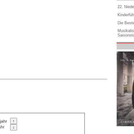
22. Niede
Kinderfüh
Die Best
Musikali
Saisonsta
jahr
ahr