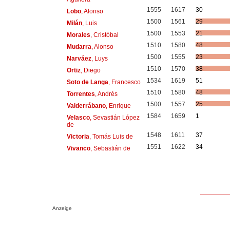
1555
1617
30
Lobo
, Alonso
1500
1561
29
Milán
, Luis
1500
1553
21
Morales
, Cristóbal
1510
1580
48
Mudarra
, Alonso
1500
1555
23
Narváez
, Luys
1510
1570
38
Ortiz
, Diego
1534
1619
51
Soto de Langa
, Francesco
1510
1580
48
Torrentes
, Andrés
1500
1557
25
Valderrábano
, Enrique
1584
1659
1
Velasco
, Sevastián López
de
1548
1611
37
Victoria
, Tomás Luis de
1551
1622
34
Vivanco
, Sebastián de
Anzeige