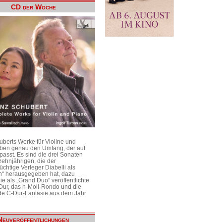
CD der Woche
uberts Werke für Violine und
aben genau den Umfang, der auf
passt. Es sind die drei Sonaten
ehnjährigen, die der
üchtige Verleger Diabelli als
n“ herausgegeben hat, dazu
e als „Grand Duo“ veröffentlichte
Dur, das h-Moll-Rondo und die
e C-Dur-Fantasie aus dem Jahr
Neuveröffentlichungen