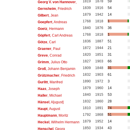
1819
1878
59
Georg V. von Hannover
,
1839
1916
54
Gernsheim
, Friedrich
1879
1942
14
Gilbert
, Jean
1768
1818
1
Goepfert
, Andreas
1840
1876
36
Goetz
, Hermann
1768
1818
1
Göpfert
, Carl Andreas
1836
1887
51
Götze
, Carl
1872
1944
21
Graener
, Paul
1820
1851
31
Greve
, Conrad
1827
1903
66
Grimm
, Julius Otto
1809
1848
31
Groß
, Johann Benjamin
1832
1903
61
Grützmacher
, Friedrich
1890
1972
3
Gurlitt
, Manfred
1879
1960
14
Haas
, Joseph
1840
1915
53
Haller
, Michael
1832
1860
28
Hänsel
, A[ugust]
1810
1891
74
Haupt
, August
1792
1868
51
Hauptmann
, Moritz
1879
1952
14
Heckel
, Wilhelm Hermann
1850
1934
43
Henschel
, Georg