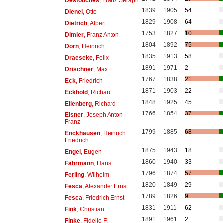
Destouches
, Franz Seraph
1839
1905
54
Dienel
, Otto
1829
1908
64
Dietrich
, Albert
1753
1827
10
Dimler
, Franz Anton
1804
1892
75
Dorn
, Heinrich
1835
1913
58
Draeseke
, Felix
1891
1971
2
Drischner
, Max
1767
1838
21
Eck
, Friedrich
1871
1903
22
Eckhold
, Richard
1848
1925
45
Eilenberg
, Richard
1766
1854
37
Elsner
, Joseph Anton
Franz
1799
1885
68
Enckhausen
, Heinrich
Friedrich
1875
1943
18
Engel
, Eugen
1860
1940
33
Fährmann
, Hans
1796
1874
57
Ferling
, Wilhelm
1820
1849
29
Fesca
, Alexander Ernst
1789
1826
9
Fesca
, Friedrich Ernst
1831
1911
62
Fink
, Christian
1891
1961
2
Finke
, Fidelio F.