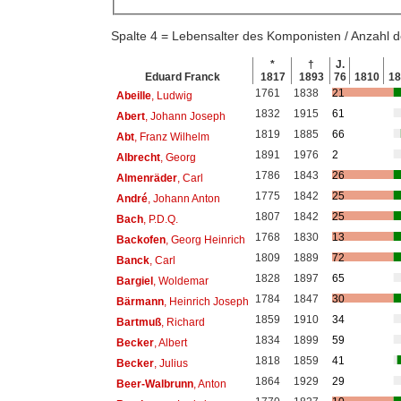
Spalte 4 = Lebensalter des Komponisten / Anzahl
*
†
J.
Eduard Franck
1817
1893
76
1810
1
1761
1838
21
Abeille
, Ludwig
1832
1915
61
Abert
, Johann Joseph
1819
1885
66
Abt
, Franz Wilhelm
1891
1976
2
Albrecht
, Georg
1786
1843
26
Almenräder
, Carl
1775
1842
25
André
, Johann Anton
1807
1842
25
Bach
, P.D.Q.
1768
1830
13
Backofen
, Georg Heinrich
1809
1889
72
Banck
, Carl
1828
1897
65
Bargiel
, Woldemar
1784
1847
30
Bärmann
, Heinrich Joseph
1859
1910
34
Bartmuß
, Richard
1834
1899
59
Becker
, Albert
1818
1859
41
Becker
, Julius
1864
1929
29
Beer-Walbrunn
, Anton