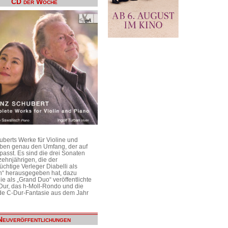
CD der Woche
uberts Werke für Violine und
aben genau den Umfang, der auf
passt. Es sind die drei Sonaten
ehnjährigen, die der
üchtige Verleger Diabelli als
n“ herausgegeben hat, dazu
e als „Grand Duo“ veröffentlichte
Dur, das h-Moll-Rondo und die
e C-Dur-Fantasie aus dem Jahr
Neuveröffentlichungen