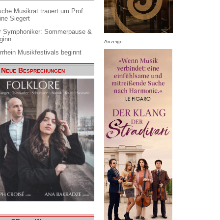
che Musikrat trauert um Prof.
ine Siegert
 Symphoniker: Sommerpause &
ginn
Anzeige
rrhein Musikfestivals beginnt
Neue Besprechungen