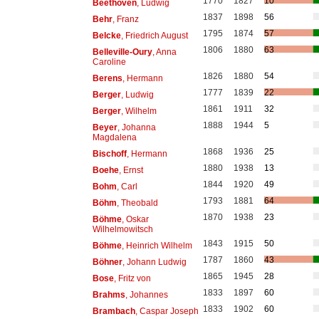
1770
1827
10
Beethoven
, Ludwig
1837
1898
56
Behr
, Franz
1795
1874
57
Belcke
, Friedrich August
1806
1880
63
Belleville-Oury
, Anna
Caroline
1826
1880
54
Berens
, Hermann
1777
1839
22
Berger
, Ludwig
1861
1911
32
Berger
, Wilhelm
1888
1944
5
Beyer
, Johanna
Magdalena
1868
1936
25
Bischoff
, Hermann
1880
1938
13
Boehe
, Ernst
1844
1920
49
Bohm
, Carl
1793
1881
64
Böhm
, Theobald
1870
1938
23
Böhme
, Oskar
Wilhelmowitsch
1843
1915
50
Böhme
, Heinrich Wilhelm
1787
1860
43
Böhner
, Johann Ludwig
1865
1945
28
Bose
, Fritz von
1833
1897
60
Brahms
, Johannes
1833
1902
60
Brambach
, Caspar Joseph