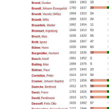
1883
1963
10
Brand
, Gustav
1760
1837
20
Brandl
, Johann Evangelist
1869
1923
24
Brandt
, Vassily (Willy)
1869
1923
24
Brandt
, Willy
1882
1954
11
Braunfels
, Walter
1840
1913
53
Bronsart
, Ingeborg
1838
1920
55
Bruch
, Max
1846
1907
47
Brüll
, Ignaz
1830
1894
63
Bülow
, Hans
1810
1836
19
Burgmüller
, Norbert
1891
1952
2
Busch
, Adolf
1888
1976
5
Butting
, Max
1870
1943
23
Büttner
, Paul
1824
1874
50
Cornelius
, Peter
1771
1858
41
Cramer
, Johann Baptist
1812
1875
58
Damcke
, Berthold
1763
1826
9
Danzi
, Franz
1810
1873
56
David
, Ferdinand
1835
1892
57
Dessoff
, Felix Otto
1772
1844
27