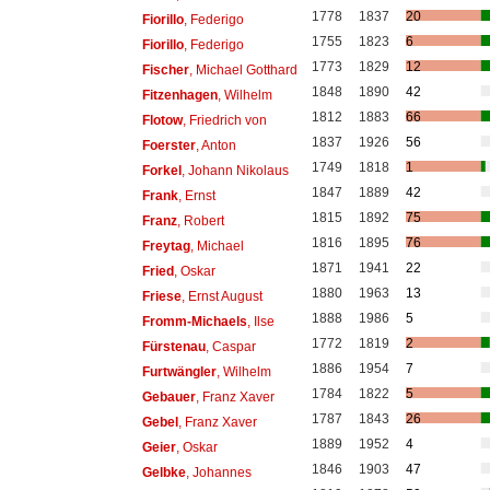
1778
1837
20
Fiorillo
, Federigo
1755
1823
6
Fiorillo
, Federigo
1773
1829
12
Fischer
, Michael Gotthard
1848
1890
42
Fitzenhagen
, Wilhelm
1812
1883
66
Flotow
, Friedrich von
1837
1926
56
Foerster
, Anton
1749
1818
1
Forkel
, Johann Nikolaus
1847
1889
42
Frank
, Ernst
1815
1892
75
Franz
, Robert
1816
1895
76
Freytag
, Michael
1871
1941
22
Fried
, Oskar
1880
1963
13
Friese
, Ernst August
1888
1986
5
Fromm-Michaels
, Ilse
1772
1819
2
Fürstenau
, Caspar
1886
1954
7
Furtwängler
, Wilhelm
1784
1822
5
Gebauer
, Franz Xaver
1787
1843
26
Gebel
, Franz Xaver
1889
1952
4
Geier
, Oskar
1846
1903
47
Gelbke
, Johannes