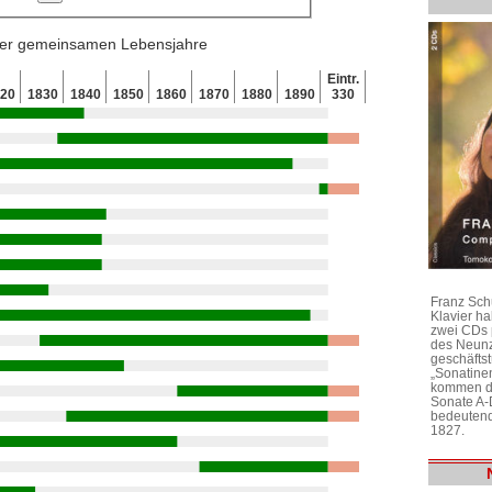
 der gemeinsamen Lebensjahre
Eintr.
820
1830
1840
1850
1860
1870
1880
1890
330
Franz Sch
Klavier h
zwei CDs 
des Neunz
geschäftst
„Sonatine
kommen di
Sonate A-
bedeutend
1827.