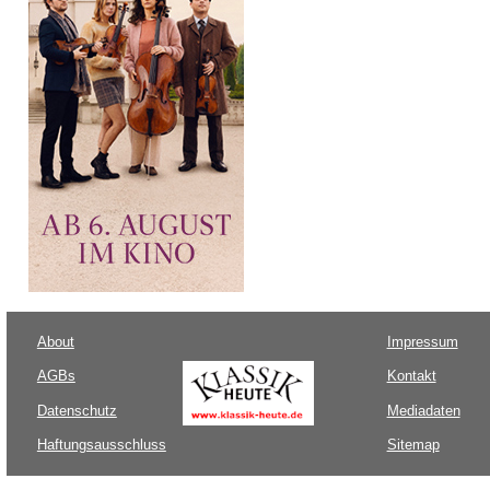
About
Impressum
AGBs
Kontakt
Datenschutz
Mediadaten
Haftungsausschluss
Sitemap