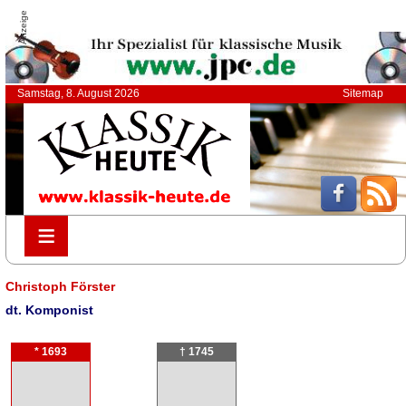
Anzeige
Samstag, 8. August 2026
Sitemap
≡
≡
Christoph Förster
dt. Komponist
* 1693
† 1745