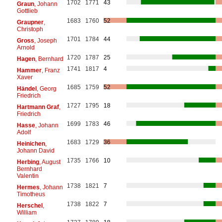
1702
1771
43
Graun
, Johann
Gottlieb
1683
1760
52
Graupner
,
Christoph
1701
1784
44
Gross
, Joseph
Arnold
1720
1787
25
Hagen
, Bernhard
1741
1817
4
Hammer
, Franz
Xaver
1685
1759
52
Händel
, Georg
Friedrich
1727
1795
18
Hartmann Graf
,
Friedrich
1699
1783
46
Hasse
, Johann
Adolf
1683
1729
36
Heinichen
,
Johann David
1735
1766
10
Herbing
, August
Bernhard
Valentin
1738
1821
7
Hermes
, Johann
Timotheus
1738
1822
7
Herschel
,
William