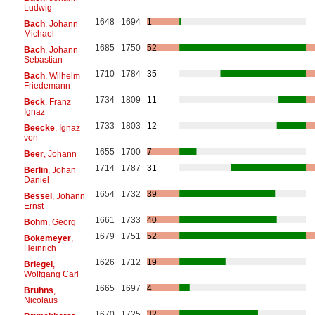
Ludwig
1648
1694
1
Bach
, Johann
Michael
1685
1750
52
Bach
, Johann
Sebastian
1710
1784
35
Bach
, Wilhelm
Friedemann
1734
1809
11
Beck
, Franz
Ignaz
1733
1803
12
Beecke
, Ignaz
von
1655
1700
7
Beer
, Johann
1714
1787
31
Berlin
, Johan
Daniel
1654
1732
39
Bessel
, Johann
Ernst
1661
1733
40
Böhm
, Georg
1679
1751
52
Bokemeyer
,
Heinrich
1626
1712
19
Briegel
,
Wolfgang Carl
1665
1697
4
Bruhns
,
Nicolaus
1670
1725
32