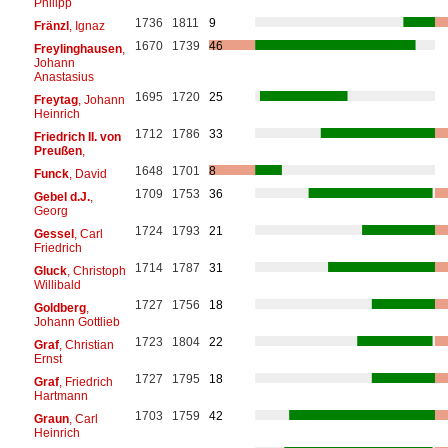
Philipp
1736
1811
9
Fränzl
, Ignaz
1670
1739
46
Freylinghausen
,
Johann
Anastasius
1695
1720
25
Freytag
, Johann
Heinrich
1712
1786
33
Friedrich II. von
Preußen
,
1648
1701
8
Funck
, David
1709
1753
36
Gebel d.J.
,
Georg
1724
1793
21
Gessel
, Carl
Friedrich
1714
1787
31
Gluck
, Christoph
Willibald
1727
1756
18
Goldberg
,
Johann Gottlieb
1723
1804
22
Graf
, Christian
Ernst
1727
1795
18
Graf
, Friedrich
Hartmann
1703
1759
42
Graun
, Carl
Heinrich