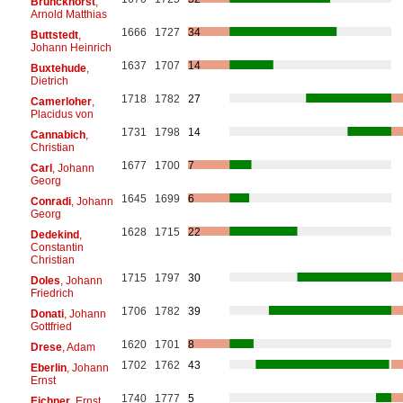
Brunckhorst
,
Arnold Matthias
1666
1727
34
Buttstedt
,
Johann Heinrich
1637
1707
14
Buxtehude
,
Dietrich
1718
1782
27
Camerloher
,
Placidus von
1731
1798
14
Cannabich
,
Christian
1677
1700
7
Carl
, Johann
Georg
1645
1699
6
Conradi
, Johann
Georg
1628
1715
22
Dedekind
,
Constantin
Christian
1715
1797
30
Doles
, Johann
Friedrich
1706
1782
39
Donati
, Johann
Gottfried
1620
1701
8
Drese
, Adam
1702
1762
43
Eberlin
, Johann
Ernst
1740
1777
5
Eichner
, Ernst