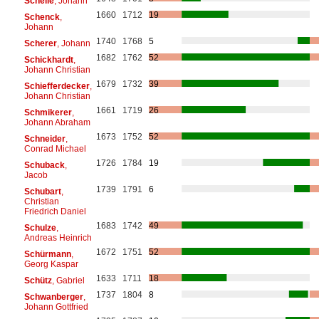
Schelle
, Johann
1660
1712
19
Schenck
,
Johann
1740
1768
5
Scherer
, Johann
1682
1762
52
Schickhardt
,
Johann Christian
1679
1732
39
Schiefferdecker
,
Johann Christian
1661
1719
26
Schmikerer
,
Johann Abraham
1673
1752
52
Schneider
,
Conrad Michael
1726
1784
19
Schuback
,
Jacob
1739
1791
6
Schubart
,
Christian
Friedrich Daniel
1683
1742
49
Schulze
,
Andreas Heinrich
1672
1751
52
Schürmann
,
Georg Kaspar
1633
1711
18
Schütz
, Gabriel
1737
1804
8
Schwanberger
,
Johann Gottfried