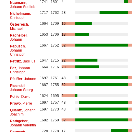
1741
1801
4
Naumann
,
Johann Gottlieb
1717
1762
28
Nichelmann
,
Christoph
1664
1709
16
Österreich
,
Michael
1653
1706
13
Pachelbel
,
Johann
1667
1752
52
Pepusch
,
Johann
Christoph
1647
1715
22
Petritz
, Basilius
1664
1716
23
Pez
, Johann
Christoph
1697
1761
48
Pfeiffer
, Johann
1687
1755
52
Pisendel
,
Johann Georg
1624
1695
2
Pohle
, David
1697
1757
48
Prowo
, Pierre
1697
1773
48
Quantz
, Johann
Joachim
1682
1750
52
Rathgeber
,
Johann Valentin
1728
1778
17
Raupach
,