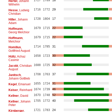
1727
1789
18
Hertel
, Johann
Wilhelm
1716
1772
29
Hesse
, Ludwig
Christian
1728
1804
17
Hiller
, Johann
Adam
1679
1715
22
Hoffmann
,
Georg Melchior
1679
1715
22
Hoffmann
,
Melchior
1714
1785
31
Homilius
,
Gottfried August
1658
1723
30
Hültz
, Achaz
Casimir
1688
1725
32
Jacobi
, Christian
August
1708
1763
37
Janitsch
,
Johann Gottlieb
1655
1724
31
Kegel
, Emanuel
1674
1739
46
Keiser
, Reinhard
1670
1748
52
Kellner
, David
1705
1772
40
Kellner
, Johann
Peter
1721
1783
24
Kirnberger
,