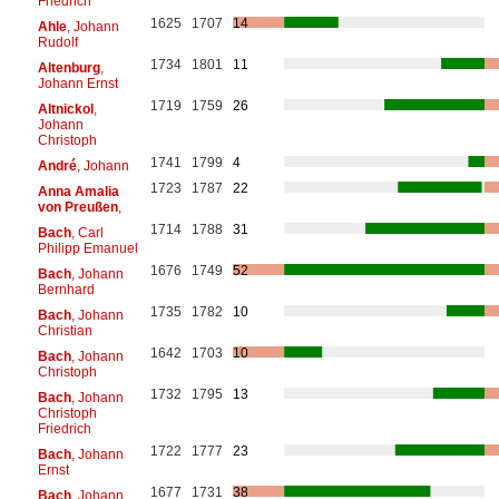
Friedrich
1625
1707
14
Ahle
, Johann
Rudolf
1734
1801
11
Altenburg
,
Johann Ernst
1719
1759
26
Altnickol
,
Johann
Christoph
1741
1799
4
André
, Johann
1723
1787
22
Anna Amalia
von Preußen
,
1714
1788
31
Bach
, Carl
Philipp Emanuel
1676
1749
52
Bach
, Johann
Bernhard
1735
1782
10
Bach
, Johann
Christian
1642
1703
10
Bach
, Johann
Christoph
1732
1795
13
Bach
, Johann
Christoph
Friedrich
1722
1777
23
Bach
, Johann
Ernst
1677
1731
38
Bach
, Johann