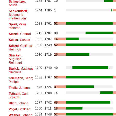
1735
1787
10
Schweitzer
,
Anton
1744
1785
1
Seckendorff
,
Siegmund
Freiherr von
1683
1761
52
Spieß
, Pater
Meinrad
1715
1787
30
Starck
, Conrad
1632
1707
14
Stieler
, Caspar
1690
1749
52
Stölzel
, Gottfried
Heinrich
1680
1719
26
Stricker
,
Augustin
Reinhard
1700
1740
40
Stulick
, Mattheus
Nikolaus
1681
1767
52
Telemann
, Georg
Philipp
1646
1724
31
Theile
, Johann
1731
1788
14
Toëschi
, Carl
Joseph
1677
1742
49
Ulich
, Johann
1650
1711
18
Vogel
, Gottfried
1684
1748
52
Walther
, Johann