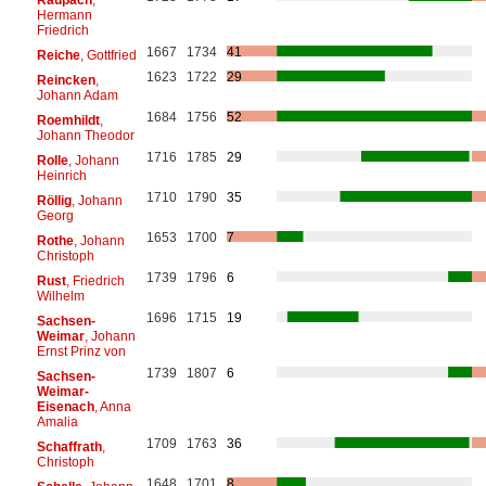
Hermann
Friedrich
1667
1734
41
Reiche
, Gottfried
1623
1722
29
Reincken
,
Johann Adam
1684
1756
52
Roemhildt
,
Johann Theodor
1716
1785
29
Rolle
, Johann
Heinrich
1710
1790
35
Röllig
, Johann
Georg
1653
1700
7
Rothe
, Johann
Christoph
1739
1796
6
Rust
, Friedrich
Wilhelm
1696
1715
19
Sachsen-
Weimar
, Johann
Ernst Prinz von
1739
1807
6
Sachsen-
Weimar-
Eisenach
, Anna
Amalia
1709
1763
36
Schaffrath
,
Christoph
1648
1701
8