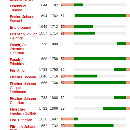
1644
1702
9
Eisenhuet
,
Thomas
1694
1762
51
Endler
, Johann
Samuel
1649
1712
19
Erich
, Daniel
1657
1714
21
Erlebach
, Philipp
Heinrich
1736
1800
9
Fasch
, Carl
Friedrich
Christian
1688
1758
52
Fasch
, Johann
Friedrich
1733
1760
12
Fils
, Anton
1646
1716
23
Fischer
, Johann
1656
1746
52
Fischer
, Johann
Caspar
Ferdinand
1733
1800
12
Fischer
, Johann
Christian
1722
1806
23
Fleischer
,
Friedrich Gottlob
1626
1697
4
Flor
, Christian
1652
1732
39
Förtsch
, Johann