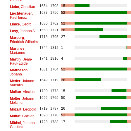
1654
1708
15
Liebe
, Christian
1673
1756
52
Liechtenauer
,
Paul Ignaz
1680
1762
52
Linike
, Georg
1650
1721
28
Losy
, Johann A.
1718
1795
27
Marpurg
,
Friedrich Wilhelm
1744
1812
1
Martines
,
Marianne
1741
1816
4
Martini
, Jean-
Paul-Égide
1681
1764
52
Mattheson
,
Johann
1649
1719
26
Meder
, Johann
Valentin
1730
1773
15
Molitor
, Alexius
1695
1765
50
Molter
, Johann
Melchior
1719
1787
26
Mozart
, Leopold
1690
1770
52
Muffat
, Gottlieb
1728
1788
17
Müthel
, Johann
Gottfried