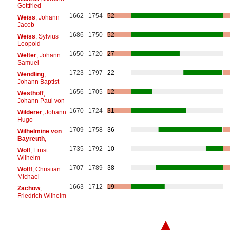
Gottfried
1662
1754
52
Weiss
, Johann
Jacob
1686
1750
52
Weiss
, Sylvius
Leopold
1650
1720
27
Welter
, Johann
Samuel
1723
1797
22
Wendling
,
Johann Baptist
1656
1705
12
Westhoff
,
Johann Paul von
1670
1724
31
Wilderer
, Johann
Hugo
1709
1758
36
Wilhelmine von
Bayreuth
,
1735
1792
10
Wolf
, Ernst
Wilhelm
1707
1789
38
Wolff
, Christian
Michael
1663
1712
19
Zachow
,
Friedrich Wilhelm
▲