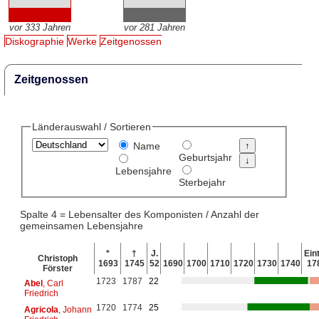
vor 333 Jahren
vor 281 Jahren
Diskographie
Werke
Zeitgenossen
Zeitgenossen
Länderauswahl / Sortieren
Name
Geburtsjahr
Lebensjahre
Sterbejahr
Spalte 4 = Lebensalter des Komponisten / Anzahl der
gemeinsamen Lebensjahre
*
†
J.
Eint
Christoph
1693
1745
52
1690
1700
1710
1720
1730
1740
17
Förster
1723
1787
22
Abel
, Carl
Friedrich
1720
1774
25
Agricola
, Johann