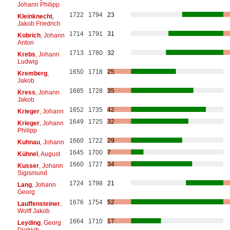
Johann Philipp
1722
1794
23
Kleinknecht
,
Jakob Friedrich
1714
1791
31
Kobrich
, Johann
Anton
1713
1780
32
Krebs
, Johann
Ludwig
1650
1718
25
Kremberg
,
Jakob
1685
1728
35
Kress
, Johann
Jakob
1652
1735
42
Krieger
, Johann
1649
1725
32
Krieger
, Johann
Philipp
1660
1722
29
Kuhnau
, Johann
1645
1700
7
Kühnel
, August
1660
1727
34
Kusser
, Johann
Sigismund
1724
1798
21
Lang
, Johann
Georg
1676
1754
52
Lauffensteiner
,
Wolff Jakob
1664
1710
17
Leyding
, Georg
Dietrich