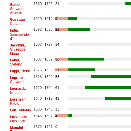
1660
1728
21
Guido
,
Giovanni
Antonio
1529
1612
9
Gussago
,
Cesario
1582
1625
22
India
,
Sigismondo
d'
1667
1727
14
Jacchini
,
Giuseppe
Maria
1587
1639
36
Landi
,
Stefano
1575
1630
27
Lappi
, Pietro
1626
1690
55
Legrenzi
,
Giovanni
1620
1704
61
Leonarda
,
Isabella
1640
1713
41
Lorenzani
,
Paolo
1666
1740
15
Lotti
, Antonio
1545
1607
4
Luzzaschi
,
Luzzasco
1672
1737
9
Mancini
,