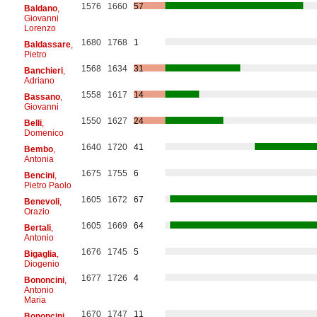
1576
1660
57
Baldano
,
Giovanni
Lorenzo
1680
1768
1
Baldassare
,
Pietro
1568
1634
31
Banchieri
,
Adriano
1558
1617
14
Bassano
,
Giovanni
1550
1627
24
Belli
,
Domenico
1640
1720
41
Bembo
,
Antonia
1675
1755
6
Bencini
,
Pietro Paolo
1605
1672
67
Benevoli
,
Orazio
1605
1669
64
Bertali
,
Antonio
1676
1745
5
Bigaglia
,
Diogenio
1677
1726
4
Bononcini
,
Antonio
Maria
1670
1747
11
Bononcini
,