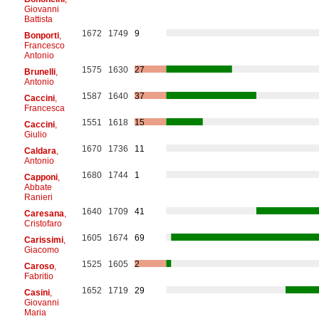
Giovanni
Battista
1672
1749
9
Bonporti
,
Francesco
Antonio
1575
1630
27
Brunelli
,
Antonio
1587
1640
37
Caccini
,
Francesca
1551
1618
15
Caccini
,
Giulio
1670
1736
11
Caldara
,
Antonio
1680
1744
1
Capponi
,
Abbate
Ranieri
1640
1709
41
Caresana
,
Cristofaro
1605
1674
69
Carissimi
,
Giacomo
1525
1605
2
Caroso
,
Fabritio
1652
1719
29
Casini
,
Giovanni
Maria