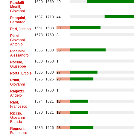
1620
1669
49
Pandolfi-
Mealli
,
Giovanni
1637
1710
44
Pasquini
,
Bernardo
1561
1633
30
Peri
, Jacopo
1678
1760
3
Piani
,
Giovanni
Antonio
1566
1638
35
Piccinini
,
Alessandro
1680
1750
1
Porsile
,
Giuseppe
1585
1630
27
Porta
, Ercole
1575
1626
23
Priuli
,
Giovanni
1680
1750
1
Ragazzi
,
Angelo
1574
1621
18
Rasi
,
Francesco
1570
1621
18
Riccio
,
Giovanni
Battista
1585
1626
23
Rognoni
,
Francesco