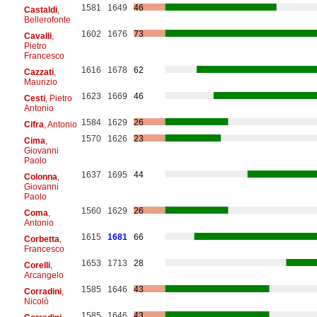
1581
1649
46
Castaldi
,
Bellerofonte
1602
1676
73
Cavalli
,
Pietro
Francesco
1616
1678
62
Cazzati
,
Maurizio
1623
1669
46
Cesti
, Pietro
Antonio
1584
1629
26
Cifra
, Antonio
1570
1626
23
Cima
,
Giovanni
Paolo
1637
1695
44
Colonna
,
Giovanni
Paolo
1560
1629
26
Coma
,
Antonio
1615
1681
66
Corbetta
,
Francesco
1653
1713
28
Corelli
,
Arcangelo
1585
1646
43
Corradini
,
Nicolò
1585
1646
43