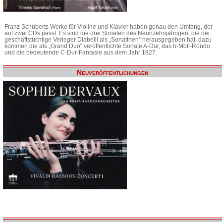
Franz Schuberts Werke für Violine und Klavier haben genau den Umfang, der
auf zwei CDs passt. Es sind die drei Sonaten des Neunzehnjährigen, die der
geschäftstüchtige Verleger Diabelli als „Sonatinen“ herausgegeben hat, dazu
kommen die als „Grand Duo“ veröffentlichte Sonate A-Dur, das h-Moll-Rondo
und die bedeutende C-Dur-Fantasie aus dem Jahr 1827.
Neuveröffentlichungen