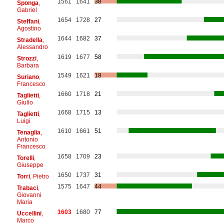
1561
1641
38
Sponga
,
Gabriel
1654
1728
27
Steffani
,
Agostino
1644
1682
37
Stradella
,
Alessandro
1619
1677
58
Strozzi
,
Barbara
1549
1621
18
Suriano
,
Francesco
1660
1718
21
Taglietti
,
Giulio
1668
1715
13
Taglietti
,
Luigi
1610
1661
51
Tenaglia
,
Antonio
Francesco
1658
1709
23
Torelli
,
Giuseppe
1650
1737
31
Torri
, Pietro
1575
1647
44
Trabaci
,
Giovanni
Maria
1603
1680
77
Uccellini
,
Marco