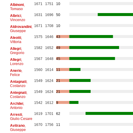
1671
1751
10
Albinoni
,
Tomaso
1631
1696
50
Albrici
,
Vincenzo
1671
1708
10
Aldrovandini
,
Giuseppe
1575
1646
43
Aleotti
,
Vittoria
1582
1652
49
Allegri
,
Gregorio
1567
1648
45
Allegri
,
Lorenzo
1560
1614
11
Anerio
,
Felice
1549
1624
21
Antagnati
,
Costanzo
1549
1624
21
Antegnati
,
Costanzo
1542
1612
9
Archilei
,
Antonio
1619
1701
62
Arresti
,
Giulio Cesare
1670
1756
11
Avitrano
,
Giuseppe