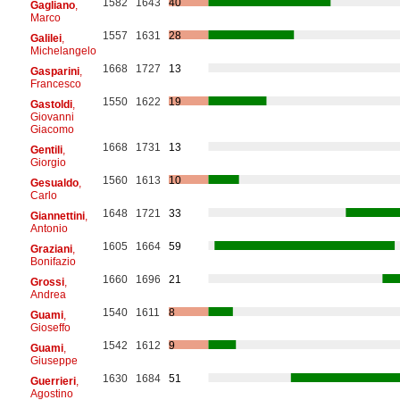
1582
1643
40
Gagliano
,
Marco
1557
1631
28
Galilei
,
Michelangelo
1668
1727
13
Gasparini
,
Francesco
1550
1622
19
Gastoldi
,
Giovanni
Giacomo
1668
1731
13
Gentili
,
Giorgio
1560
1613
10
Gesualdo
,
Carlo
1648
1721
33
Giannettini
,
Antonio
1605
1664
59
Graziani
,
Bonifazio
1660
1696
21
Grossi
,
Andrea
1540
1611
8
Guami
,
Gioseffo
1542
1612
9
Guami
,
Giuseppe
1630
1684
51
Guerrieri
,
Agostino