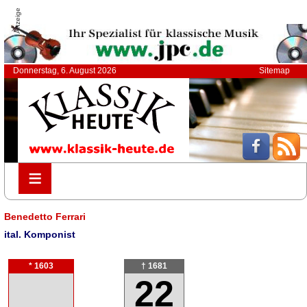
Anzeige
Donnerstag, 6. August 2026
Sitemap
≡
≡
Benedetto Ferrari
ital. Komponist
* 1603
† 1681
22