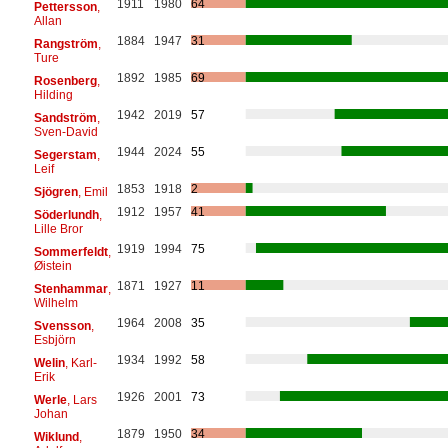
1911
1980
64
Pettersson
,
Allan
1884
1947
31
Rangström
,
Ture
1892
1985
69
Rosenberg
,
Hilding
1942
2019
57
Sandström
,
Sven-David
1944
2024
55
Segerstam
,
Leif
1853
1918
2
Sjögren
, Emil
1912
1957
41
Söderlundh
,
Lille Bror
1919
1994
75
Sommerfeldt
,
Øistein
1871
1927
11
Stenhammar
,
Wilhelm
1964
2008
35
Svensson
,
Esbjörn
1934
1992
58
Welin
, Karl-
Erik
1926
2001
73
Werle
, Lars
Johan
1879
1950
34
Wiklund
,