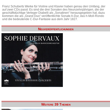
Franz Schuberts Werke für Violine und Klavier haben genau den Umfang, der
auf zwei CDs passt. Es sind die drei Sonaten des Neunzehnjährigen, die der
geschäftstüchtige Verleger Diabelli als „Sonatinen“ herausgegeben hat, dazu
kommen die als „Grand Duo“ veröffentlichte Sonate A-Dur, das h-Moll-Rondo
und die bedeutende C-Dur-Fantasie aus dem Jahr 1827.
Neuveröffentlichungen
Weitere 39 Themen