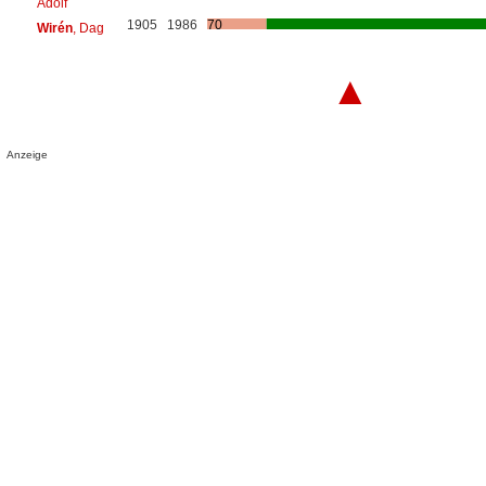
Adolf
1905
1986
70
Wirén
, Dag
▲
Anzeige