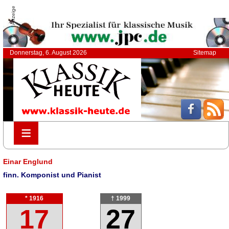
Anzeige
Donnerstag, 6. August 2026
Sitemap
≡
≡
Einar Englund
finn. Komponist und Pianist
* 1916
† 1999
17
27