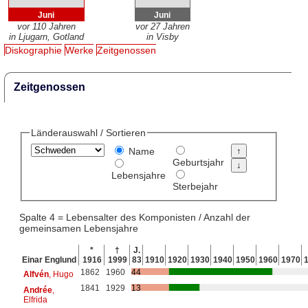
Juni
Juni
vor 110 Jahren
vor 27 Jahren
in Ljugarn, Gotland
in Visby
Diskographie
Werke
Zeitgenossen
Zeitgenossen
Länderauswahl / Sortieren
Name
Geburtsjahr
Lebensjahre
Sterbejahr
Spalte 4 = Lebensalter des Komponisten / Anzahl der
gemeinsamen Lebensjahre
*
†
J.
Einar Englund
1916
1999
83
1910
1920
1930
1940
1950
1960
1970
1862
1960
44
Alfvén
, Hugo
1841
1929
13
Andrée
,
Elfrida