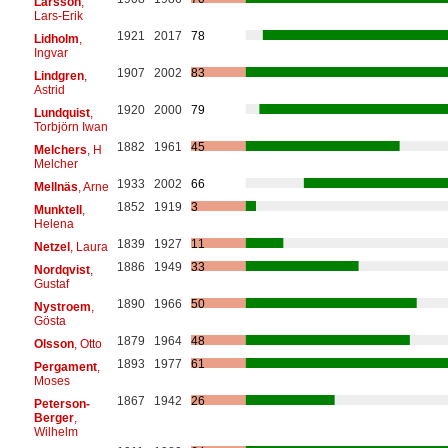
Larsson
,
Lars-Erik
1921
2017
78
Lidholm
,
Ingvar
1907
2002
83
Lindgren
,
Astrid
1920
2000
79
Lundquist
,
Torbjörn Iwan
1882
1961
45
Melchers
, H
Melcher
1933
2002
66
Mellnäs
, Arne
1852
1919
3
Munktell
,
Helena
1839
1927
11
Netzel
, Laura
1886
1949
33
Nordqvist
,
Gustaf
1890
1966
50
Nystroem
,
Gösta
1879
1964
48
Olsson
, Otto
1893
1977
61
Pergament
,
Moses
1867
1942
26
Peterson-
Berger
,
Wilhelm