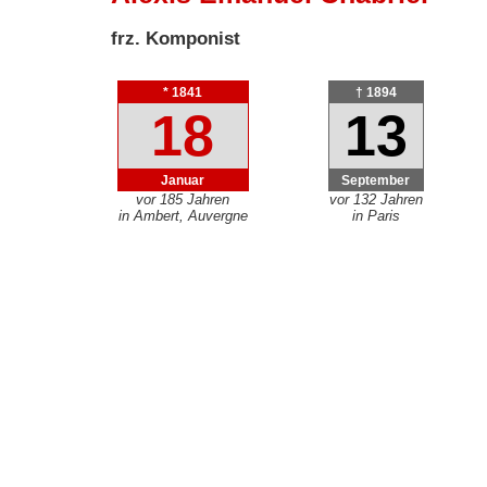
frz. Komponist
* 1841
† 1894
18
13
Januar
September
vor 185 Jahren
vor 132 Jahren
in Ambert, Auvergne
in Paris