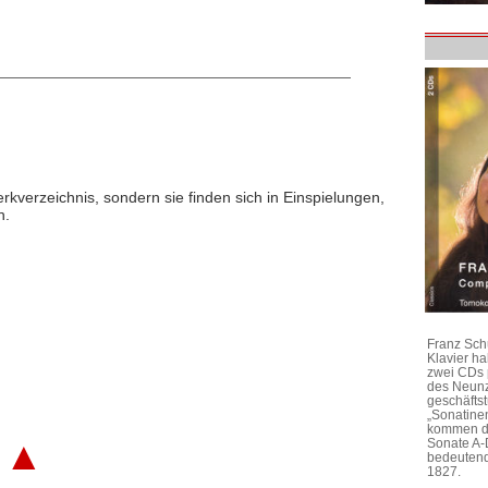
rkverzeichnis, sondern sie finden sich in Einspielungen,
n.
Franz Sch
Klavier h
zwei CDs 
des Neunz
geschäftst
„Sonatine
kommen di
▲
Sonate A-
bedeutend
1827.