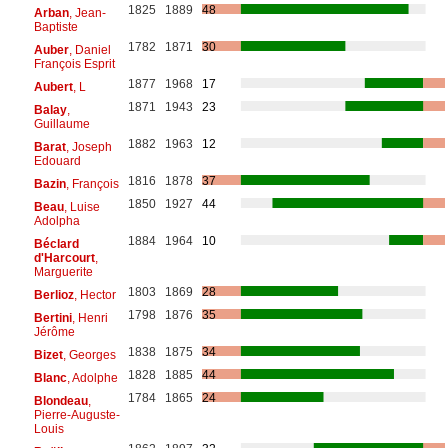
1825
1889
48
Arban
, Jean-
Baptiste
1782
1871
30
Auber
, Daniel
François Esprit
1877
1968
17
Aubert
, L
1871
1943
23
Balay
,
Guillaume
1882
1963
12
Barat
, Joseph
Edouard
1816
1878
37
Bazin
, François
1850
1927
44
Beau
, Luise
Adolpha
1884
1964
10
Béclard
d'Harcourt
,
Marguerite
1803
1869
28
Berlioz
, Hector
1798
1876
35
Bertini
, Henri
Jérôme
1838
1875
34
Bizet
, Georges
1828
1885
44
Blanc
, Adolphe
1784
1865
24
Blondeau
,
Pierre-Auguste-
Louis