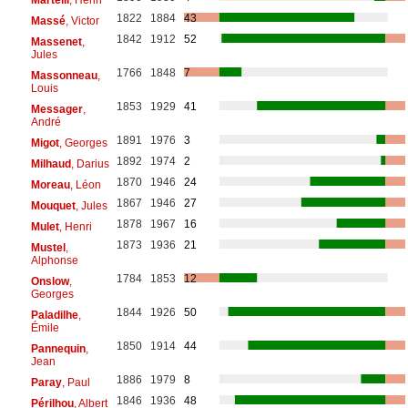
1822
1884
43
Massé
, Victor
1842
1912
52
Massenet
,
Jules
1766
1848
7
Massonneau
,
Louis
1853
1929
41
Messager
,
André
1891
1976
3
Migot
, Georges
1892
1974
2
Milhaud
, Darius
1870
1946
24
Moreau
, Léon
1867
1946
27
Mouquet
, Jules
1878
1967
16
Mulet
, Henri
1873
1936
21
Mustel
,
Alphonse
1784
1853
12
Onslow
,
Georges
1844
1926
50
Paladilhe
,
Émile
1850
1914
44
Pannequin
,
Jean
1886
1979
8
Paray
, Paul
1846
1936
48
Périlhou
, Albert