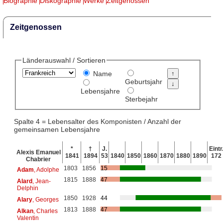
Biographie
Diskographie
Werke
Zeitgenossen
Zeitgenossen
Länderauswahl / Sortieren
Name
Geburtsjahr
Lebensjahre
Sterbejahr
Spalte 4 = Lebensalter des Komponisten / Anzahl der
gemeinsamen Lebensjahre
*
†
J.
Eintr
Alexis Emanuel
1841
1894
53
1840
1850
1860
1870
1880
1890
172
Chabrier
1803
1856
15
Adam
, Adolphe
1815
1888
47
Alard
, Jean-
Delphin
1850
1928
44
Alary
, Georges
1813
1888
47
Alkan
, Charles
Valentin