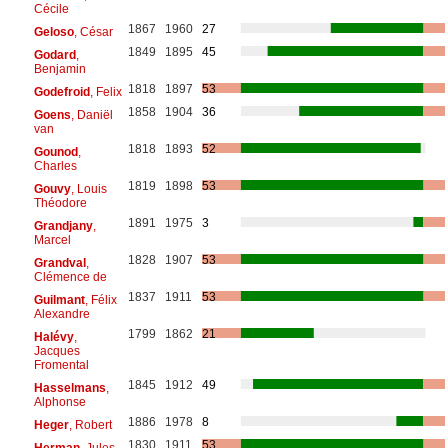
Cécile
1867
1960
27
Geloso
, César
1849
1895
45
Godard
,
Benjamin
1818
1897
53
Godefroid
, Felix
1858
1904
36
Goens
, Daniël
van
1818
1893
52
Gounod
,
Charles
1819
1898
53
Gouvy
, Louis
Théodore
1891
1975
3
Grandjany
,
Marcel
1828
1907
53
Grandval
,
Clémence de
1837
1911
53
Guilmant
, Félix
Alexandre
1799
1862
21
Halévy
,
Jacques
Fromental
1845
1912
49
Hasselmans
,
Alphonse
1886
1978
8
Heger
, Robert
1830
1911
53
Herman
, Jules