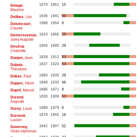
1879
1961
15
Delage
,
Maurice
1836
1891
50
Delibes
, Léo
1888
1954
6
Delvincourt
,
Claude
1833
1866
25
Demersseman
,
Jules Auguste
1856
1885
29
Devéria
,
Charlotte
1839
1912
53
Donjon
, Jean
1837
1924
53
Dubois
,
Théodore
1865
1935
29
Dukas
, Paul
1848
1933
46
Duparc
, Henri
1886
1971
8
Dupré
, Marcel
1830
1909
53
Durand
,
Auguste
1888
1979
6
Durey
, Louis
1878
1955
16
Durosoir
,
Lucien
1842
1907
52
Duvernoy
,
Victor Alphonse