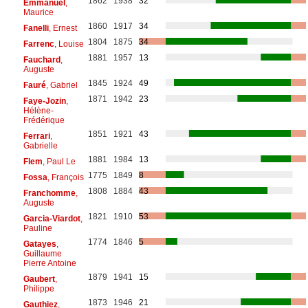
1862
1938
32
Emmanuel
,
Maurice
1860
1917
34
Fanelli
, Ernest
1804
1875
34
Farrenc
, Louise
1881
1957
13
Fauchard
,
Auguste
1845
1924
49
Fauré
, Gabriel
1871
1942
23
Faye-Jozin
,
Hélène-
Frédérique
1851
1921
43
Ferrari
,
Gabrielle
1881
1984
13
Flem
, Paul Le
1775
1849
8
Fossa
, François
1808
1884
43
Franchomme
,
Auguste
1821
1910
53
Garcia-Viardot
,
Pauline
1774
1846
5
Gatayes
,
Guillaume
Pierre Antoine
1879
1941
15
Gaubert
,
Philippe
1873
1946
21
Gauthiez
,