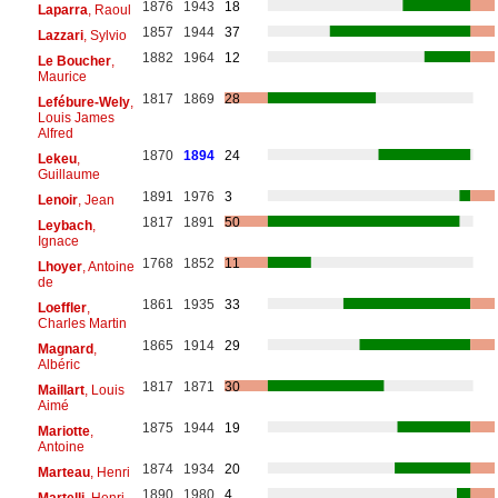
1876
1943
18
Laparra
, Raoul
1857
1944
37
Lazzari
, Sylvio
1882
1964
12
Le Boucher
,
Maurice
1817
1869
28
Lefébure-Wely
,
Louis James
Alfred
1870
1894
24
Lekeu
,
Guillaume
1891
1976
3
Lenoir
, Jean
1817
1891
50
Leybach
,
Ignace
1768
1852
11
Lhoyer
, Antoine
de
1861
1935
33
Loeffler
,
Charles Martin
1865
1914
29
Magnard
,
Albéric
1817
1871
30
Maillart
, Louis
Aimé
1875
1944
19
Mariotte
,
Antoine
1874
1934
20
Marteau
, Henri
1890
1980
4
Martelli
, Henri