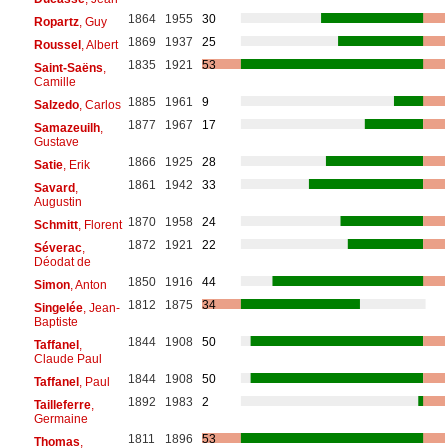
1864
1955
30
Ropartz
, Guy
1869
1937
25
Roussel
, Albert
1835
1921
53
Saint-Saëns
,
Camille
1885
1961
9
Salzedo
, Carlos
1877
1967
17
Samazeuilh
,
Gustave
1866
1925
28
Satie
, Erik
1861
1942
33
Savard
,
Augustin
1870
1958
24
Schmitt
, Florent
1872
1921
22
Séverac
,
Déodat de
1850
1916
44
Simon
, Anton
1812
1875
34
Singelée
, Jean-
Baptiste
1844
1908
50
Taffanel
,
Claude Paul
1844
1908
50
Taffanel
, Paul
1892
1983
2
Tailleferre
,
Germaine
1811
1896
53
Thomas
,