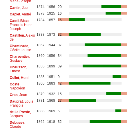
Marie-Joseph
1874
1956
20
Cantin
, Juel
1878
1925
16
Caplet
, André
1784
1857
16
Castil-Blaze
,
Francois Henri
Joseph
1838
1873
32
Castillon
, Alexis
de
1857
1944
37
Chaminade
,
Cécile Louise
1860
1956
34
Charpentier
,
Gustave
1855
1899
39
Chausson
,
Ernest
1885
1951
9
Collet
, Henri
1805
1883
42
Coste
,
Napoléon
1879
1932
15
Cras
, Jean
1781
1868
27
Dauprat
, Louis
François
1888
1969
6
de La Presle
,
Jacques
1862
1918
32
Debussy
,
Claude