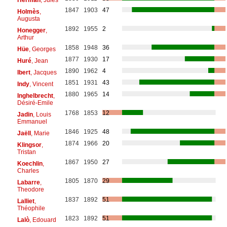
1847
1903
47
Holmès
,
Augusta
1892
1955
2
Honegger
,
Arthur
1858
1948
36
Hüe
, Georges
1877
1930
17
Huré
, Jean
1890
1962
4
Ibert
, Jacques
1851
1931
43
Indy
, Vincent
1880
1965
14
Inghelbrecht
,
Désiré-Emile
1768
1853
12
Jadin
, Louis
Emmanuel
1846
1925
48
Jaëll
, Marie
1874
1966
20
Klingsor
,
Tristan
1867
1950
27
Koechlin
,
Charles
1805
1870
29
Labarre
,
Theodore
1837
1892
51
Lalliet
,
Théophile
1823
1892
51
Lalò
, Edouard