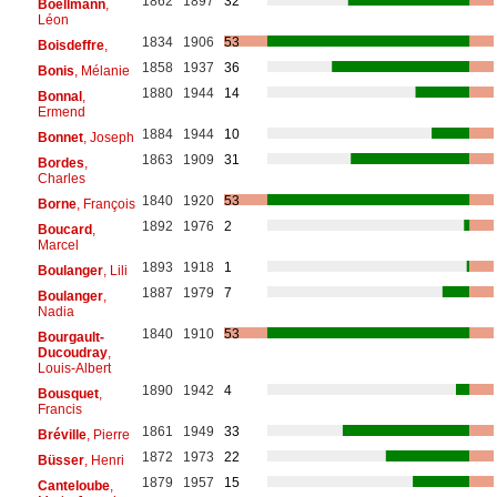
1862
1897
32
Boëllmann
,
Léon
1834
1906
53
Boisdeffre
,
1858
1937
36
Bonis
, Mélanie
1880
1944
14
Bonnal
,
Ermend
1884
1944
10
Bonnet
, Joseph
1863
1909
31
Bordes
,
Charles
1840
1920
53
Borne
, François
1892
1976
2
Boucard
,
Marcel
1893
1918
1
Boulanger
, Lili
1887
1979
7
Boulanger
,
Nadia
1840
1910
53
Bourgault-
Ducoudray
,
Louis-Albert
1890
1942
4
Bousquet
,
Francis
1861
1949
33
Bréville
, Pierre
1872
1973
22
Büsser
, Henri
1879
1957
15
Canteloube
,