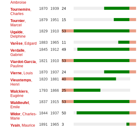
Ambroise
1870
1939
24
Tournemire
,
Charles
1879
1951
15
Tournier
,
Marcel
1829
1910
53
Ugalde
,
Delphine
1883
1965
11
Varèse
, Edgard
1845
1912
49
Verdalle
,
Gabriel
1821
1910
53
Viardot-Garcia
,
Pauline
1870
1937
24
Vierne
, Louis
1820
1881
40
Vieuxtemps
,
Henri
1793
1866
25
Walckiers
,
Eugène
1837
1915
53
Waldteufel
,
Emile
1844
1937
50
Widor
, Charles-
Marie
1891
1965
3
Yvain
, Maurice