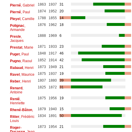
1863
1937
31
Pierné
, Gabriel
1874
1952
20
Pierné
, Paul
1788
1855
14
Pleyel
, Camille
1876
1962
18
Polignac
,
Armande
1888
1969
6
Presle
,
Jacques
1871
1933
23
Prestat
, Marie
1848
1917
46
Puget
, Paul
1852
1914
42
Pugno
, Raoul
1873
1949
21
Rabaud
, Henri
1875
1937
19
Ravel
, Maurice
1807
1880
39
Reber
, Henri
1825
1872
31
Renard
,
Antoine
1875
1956
19
Renié
,
Henriette
1879
1940
15
Rhené-Bâton
,
1834
1891
50
Ritter
, Frédéric
Louis
1873
1954
21
Roger-
Ducasse
, Jean