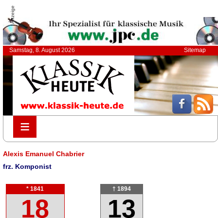
Anzeige
Samstag, 8. August 2026
Sitemap
≡
≡
Alexis Emanuel Chabrier
frz. Komponist
* 1841
† 1894
18
13