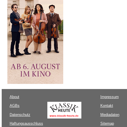
About
Impressum
AGBs
Kontakt
Datenschutz
Mediadaten
Haftungsausschluss
Sitemap