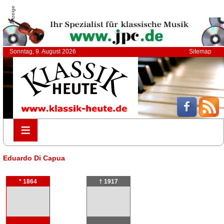
Anzeige
Sonntag, 9. August 2026
Sitemap
≡
≡
Eduardo Di Capua
* 1864
† 1917