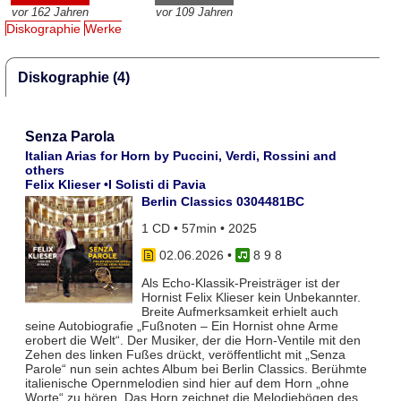
vor 162 Jahren
vor 109 Jahren
Diskographie
Werke
Diskographie (4)
Senza Parola
Italian Arias for Horn by Puccini, Verdi, Rossini and
others
Felix Klieser •I Solisti di Pavia
Berlin Classics 0304481BC
1 CD • 57min • 2025
02.06.2026
•
8 9 8
Als Echo-Klassik-Preisträger ist der
Hornist Felix Klieser kein Unbekannter.
Breite Aufmerksamkeit erhielt auch
seine Autobiografie „Fußnoten – Ein Hornist ohne Arme
erobert die Welt“. Der Musiker, der die Horn-Ventile mit den
Zehen des linken Fußes drückt, veröffentlicht mit „Senza
Parole“ nun sein achtes Album bei Berlin Classics. Berühmte
italienische Opernmelodien sind hier auf dem Horn „ohne
Worte“ zu hören. Das Horn zeichnet die Melodiebögen des