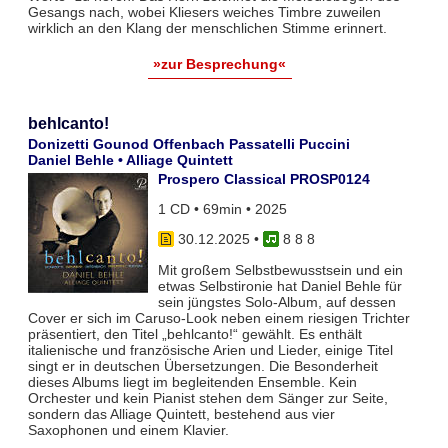
Gesangs nach, wobei Kliesers weiches Timbre zuweilen
wirklich an den Klang der menschlichen Stimme erinnert.
»zur Besprechung«
behlcanto!
Donizetti Gounod Offenbach Passatelli Puccini
Daniel Behle • Alliage Quintett
Prospero Classical PROSP0124
1 CD • 69min • 2025
30.12.2025
•
8 8 8
Mit großem Selbstbewusstsein und ein
etwas Selbstironie hat Daniel Behle für
sein jüngstes Solo-Album, auf dessen
Cover er sich im Caruso-Look neben einem riesigen Trichter
präsentiert, den Titel „behlcanto!“ gewählt. Es enthält
italienische und französische Arien und Lieder, einige Titel
singt er in deutschen Übersetzungen. Die Besonderheit
dieses Albums liegt im begleitenden Ensemble. Kein
Orchester und kein Pianist stehen dem Sänger zur Seite,
sondern das Alliage Quintett, bestehend aus vier
Saxophonen und einem Klavier.