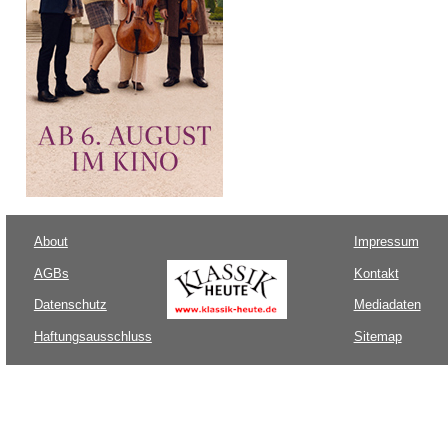
About
Impressum
AGBs
Kontakt
Datenschutz
Mediadaten
Haftungsausschluss
Sitemap