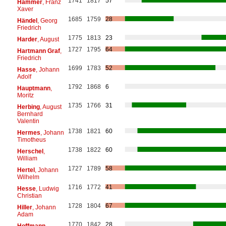
1741
1817
57
Hammer
, Franz
Xaver
1685
1759
28
Händel
, Georg
Friedrich
1775
1813
23
Harder
, August
1727
1795
64
Hartmann Graf
,
Friedrich
1699
1783
52
Hasse
, Johann
Adolf
1792
1868
6
Hauptmann
,
Moritz
1735
1766
31
Herbing
, August
Bernhard
Valentin
1738
1821
60
Hermes
, Johann
Timotheus
1738
1822
60
Herschel
,
William
1727
1789
58
Hertel
, Johann
Wilhelm
1716
1772
41
Hesse
, Ludwig
Christian
1728
1804
67
Hiller
, Johann
Adam
1770
1842
28
Hoffmann
,