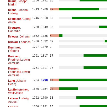
1756
1792
36
Kraus
, Joseph
Martin
1713
1780
49
Krebs
, Johann
Ludwig
1746
1810
52
Kreusser
, Georg
Anton
1780
1849
18
Kreutzer
,
Conradin
1652
1735
4
Krieger
, Johann
1786
1832
12
Kuhlau
, Friedrich
1797
1879
1
Kummer
,
Frédéric
1761
1817
37
Kuntzen
,
Friedrich Ludwig
Aemilius
1761
1817
37
Kunzen
,
Friedrich Ludwig
Aemilius
1724
1798
67
Lang
, Johann
Georg
1676
1754
23
Lauffensteiner
,
Wolff Jakob
1752
1790
38
Lebrun
, Ludwig
August
1756
1791
35