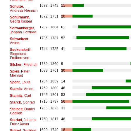
1683
1742
11
Schulze
,
Andreas Heinrich
1672
1751
20
Schürmann
,
Georg Kaspar
1737
1804
61
Schwanberger
,
Johann Gottfried
1735
1787
52
Schweitzer
,
Anton
1744
1785
41
Seckendorff
,
Siegmund
Freiherr von
1789
1860
9
Silcher
, Friedrich
1683
1761
30
Spieß
, Pater
Meinrad
1784
1859
14
Spohr
, Louis
1750
1809
48
Stamitz
, Anton
1745
1801
53
Stamitz
, Carl
1715
1787
56
Starck
, Conrad
1765
1823
33
Steibelt
, Daniel
Gottlieb
1750
1817
48
Sterkel
, Johann
Franz Xaver
1690
1749
18
Stölzel
, Gottfried