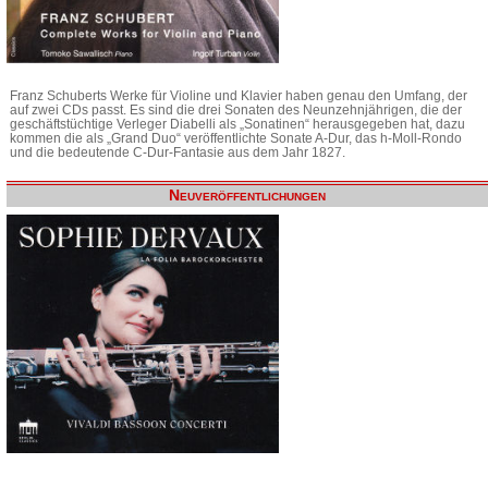
Franz Schuberts Werke für Violine und Klavier haben genau den Umfang, der
auf zwei CDs passt. Es sind die drei Sonaten des Neunzehnjährigen, die der
geschäftstüchtige Verleger Diabelli als „Sonatinen“ herausgegeben hat, dazu
kommen die als „Grand Duo“ veröffentlichte Sonate A-Dur, das h-Moll-Rondo
und die bedeutende C-Dur-Fantasie aus dem Jahr 1827.
Neuveröffentlichungen