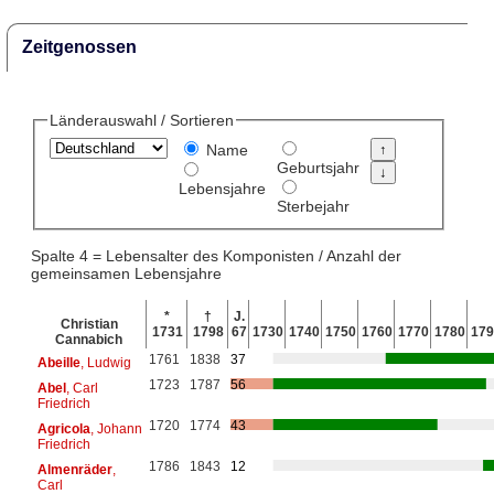
Zeitgenossen
Länderauswahl / Sortieren
Name
Geburtsjahr
Lebensjahre
Sterbejahr
Spalte 4 = Lebensalter des Komponisten / Anzahl der
gemeinsamen Lebensjahre
*
†
J.
Christian
1731
1798
67
1730
1740
1750
1760
1770
1780
179
Cannabich
1761
1838
37
Abeille
, Ludwig
1723
1787
56
Abel
, Carl
Friedrich
1720
1774
43
Agricola
, Johann
Friedrich
1786
1843
12
Almenräder
,
Carl