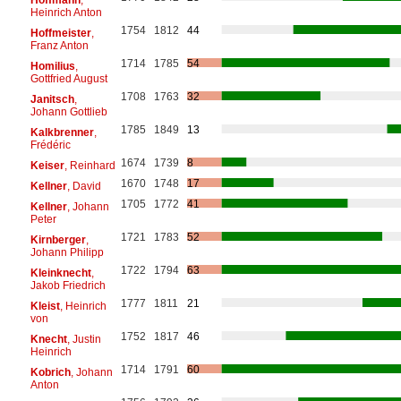
Heinrich Anton
1754
1812
44
Hoffmeister
,
Franz Anton
1714
1785
54
Homilius
,
Gottfried August
1708
1763
32
Janitsch
,
Johann Gottlieb
1785
1849
13
Kalkbrenner
,
Frédéric
1674
1739
8
Keiser
, Reinhard
1670
1748
17
Kellner
, David
1705
1772
41
Kellner
, Johann
Peter
1721
1783
52
Kirnberger
,
Johann Philipp
1722
1794
63
Kleinknecht
,
Jakob Friedrich
1777
1811
21
Kleist
, Heinrich
von
1752
1817
46
Knecht
, Justin
Heinrich
1714
1791
60
Kobrich
, Johann
Anton