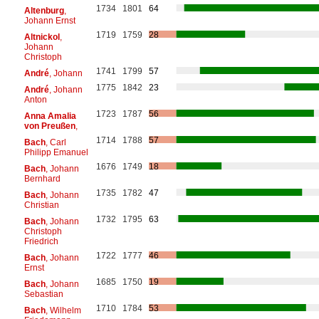
1734
1801
64
Altenburg
,
Johann Ernst
1719
1759
28
Altnickol
,
Johann
Christoph
1741
1799
57
André
, Johann
1775
1842
23
André
, Johann
Anton
1723
1787
56
Anna Amalia
von Preußen
,
1714
1788
57
Bach
, Carl
Philipp Emanuel
1676
1749
18
Bach
, Johann
Bernhard
1735
1782
47
Bach
, Johann
Christian
1732
1795
63
Bach
, Johann
Christoph
Friedrich
1722
1777
46
Bach
, Johann
Ernst
1685
1750
19
Bach
, Johann
Sebastian
1710
1784
53
Bach
, Wilhelm