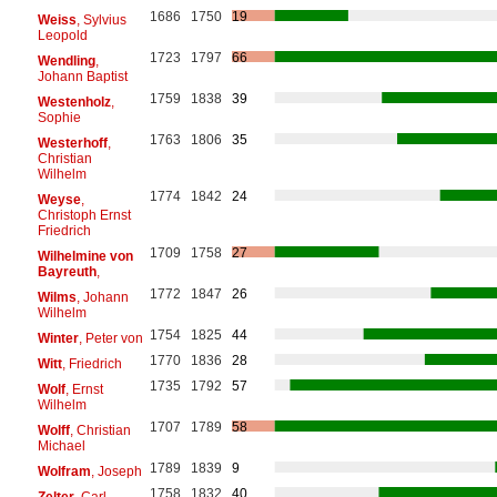
1686
1750
19
Weiss
, Sylvius
Leopold
1723
1797
66
Wendling
,
Johann Baptist
1759
1838
39
Westenholz
,
Sophie
1763
1806
35
Westerhoff
,
Christian
Wilhelm
1774
1842
24
Weyse
,
Christoph Ernst
Friedrich
1709
1758
27
Wilhelmine von
Bayreuth
,
1772
1847
26
Wilms
, Johann
Wilhelm
1754
1825
44
Winter
, Peter von
1770
1836
28
Witt
, Friedrich
1735
1792
57
Wolf
, Ernst
Wilhelm
1707
1789
58
Wolff
, Christian
Michael
1789
1839
9
Wolfram
, Joseph
1758
1832
40
Zelter
, Carl