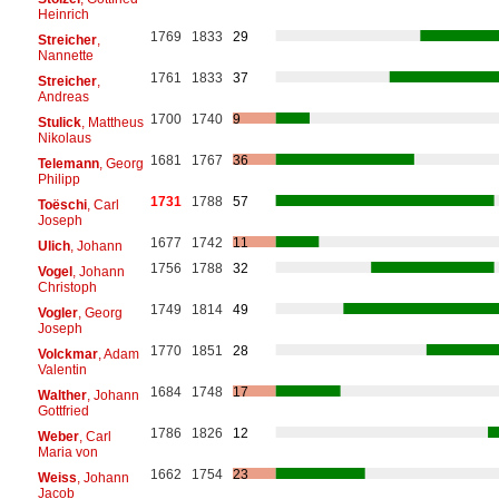
Heinrich
1769
1833
29
Streicher
,
Nannette
1761
1833
37
Streicher
,
Andreas
1700
1740
9
Stulick
, Mattheus
Nikolaus
1681
1767
36
Telemann
, Georg
Philipp
1731
1788
57
Toëschi
, Carl
Joseph
1677
1742
11
Ulich
, Johann
1756
1788
32
Vogel
, Johann
Christoph
1749
1814
49
Vogler
, Georg
Joseph
1770
1851
28
Volckmar
, Adam
Valentin
1684
1748
17
Walther
, Johann
Gottfried
1786
1826
12
Weber
, Carl
Maria von
1662
1754
23
Weiss
, Johann
Jacob