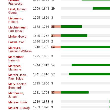
LeBrun
,
Francesca
1769
1843
29
Lickl
, Johann
Georg
1795
1869
3
Liebmann
,
Helene
1673
1756
25
Liechtenauer
,
Paul Ignaz
1680
1762
31
Linike
, Georg
1796
1869
2
Loewe
, Carl
1718
1795
64
Marpurg
,
Friedrich Wilhelm
1795
1861
3
Marschner
,
Heinrich
1744
1812
54
Martines
,
Marianne
1741
1816
57
Martini
, Jean-
Paul-Égide
1795
1866
3
Marx
, Adolph
Bernhard
1681
1764
33
Mattheson
,
Johann
1789
1878
9
Maurer
, Louis
1789
1878
9
Maurer
, Ludwig