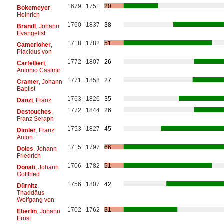
1679
1751
20
Bokemeyer
,
Heinrich
1760
1837
38
Brandl
, Johann
Evangelist
1718
1782
51
Camerloher
,
Placidus von
1772
1807
26
Cartellieri
,
Antonio Casimir
1771
1858
27
Cramer
, Johann
Baptist
1763
1826
35
Danzi
, Franz
1772
1844
26
Destouches
,
Franz Seraph
1753
1827
45
Dimler
, Franz
Anton
1715
1797
66
Doles
, Johann
Friedrich
1706
1782
51
Donati
, Johann
Gottfried
1756
1807
42
Dürnitz
,
Thaddäus
Wolfgang von
1702
1762
31
Eberlin
, Johann
Ernst