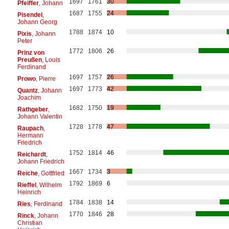
1697
1761
30
Pfeiffer
, Johann
1687
1755
24
Pisendel
,
Johann Georg
1788
1874
10
Pixis
, Johann
Peter
1772
1806
26
Prinz von
Preußen
, Louis
Ferdinand
1697
1757
26
Prowo
, Pierre
1697
1773
42
Quantz
, Johann
Joachim
1682
1750
19
Rathgeber
,
Johann Valentin
1728
1778
47
Raupach
,
Hermann
Friedrich
1752
1814
46
Reichardt
,
Johann Friedrich
1667
1734
3
Reiche
, Gottfried
1792
1869
6
Rieffel
, Wilhelm
Heinrich
1784
1838
14
Ries
, Ferdinand
1770
1846
28
Rinck
, Johann
Christian