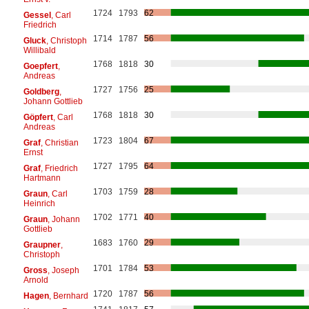
1724
1793
62
Gessel
, Carl
Friedrich
1714
1787
56
Gluck
, Christoph
Willibald
1768
1818
30
Goepfert
,
Andreas
1727
1756
25
Goldberg
,
Johann Gottlieb
1768
1818
30
Göpfert
, Carl
Andreas
1723
1804
67
Graf
, Christian
Ernst
1727
1795
64
Graf
, Friedrich
Hartmann
1703
1759
28
Graun
, Carl
Heinrich
1702
1771
40
Graun
, Johann
Gottlieb
1683
1760
29
Graupner
,
Christoph
1701
1784
53
Gross
, Joseph
Arnold
1720
1787
56
Hagen
, Bernhard