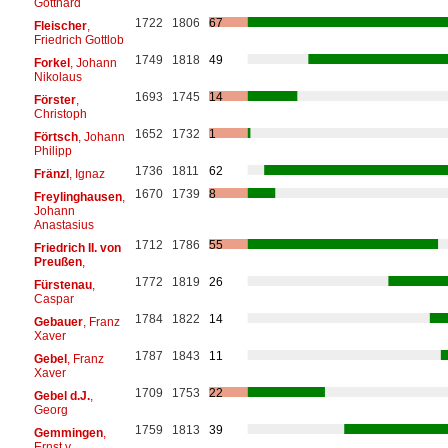
Gotthard
1722
1806
67
Fleischer
,
Friedrich Gottlob
1749
1818
49
Forkel
, Johann
Nikolaus
1693
1745
14
Förster
,
Christoph
1652
1732
1
Förtsch
, Johann
Philipp
1736
1811
62
Fränzl
, Ignaz
1670
1739
8
Freylinghausen
,
Johann
Anastasius
1712
1786
55
Friedrich II. von
Preußen
,
1772
1819
26
Fürstenau
,
Caspar
1784
1822
14
Gebauer
, Franz
Xaver
1787
1843
11
Gebel
, Franz
Xaver
1709
1753
22
Gebel d.J.
,
Georg
1759
1813
39
Gemmingen
,
Ernst v.