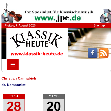
Anzeige
Freitag, 7. August 2026
Sitemap
≡
≡
Christian Cannabich
dt. Komponist
* 1731
† 1798
28
20