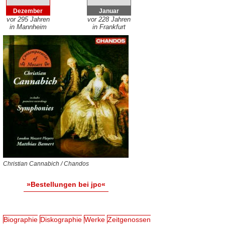
Dezember
Januar
vor 295 Jahren
vor 228 Jahren
in Mannheim
in Frankfurt
Christian Cannabich / Chandos
»Bestellungen bei jpc«
Biographie
Diskographie
Werke
Zeitgenossen