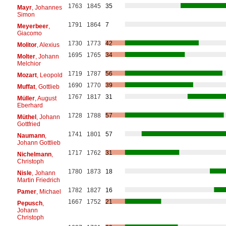
1763
1845
35
Mayr
, Johannes
Simon
1791
1864
7
Meyerbeer
,
Giacomo
1730
1773
42
Molitor
, Alexius
1695
1765
34
Molter
, Johann
Melchior
1719
1787
56
Mozart
, Leopold
1690
1770
39
Muffat
, Gottlieb
1767
1817
31
Müller
, August
Eberhard
1728
1788
57
Müthel
, Johann
Gottfried
1741
1801
57
Naumann
,
Johann Gottlieb
1717
1762
31
Nichelmann
,
Christoph
1780
1873
18
Nisle
, Johann
Martin Friedrich
1782
1827
16
Pamer
, Michael
1667
1752
21
Pepusch
,
Johann
Christoph