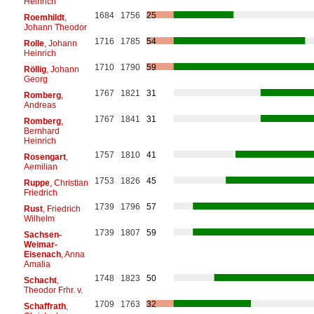
Heinrich
1684
1756
25
Roemhildt
,
Johann Theodor
1716
1785
54
Rolle
, Johann
Heinrich
1710
1790
59
Röllig
, Johann
Georg
1767
1821
31
Romberg
,
Andreas
1767
1841
31
Romberg
,
Bernhard
Heinrich
1757
1810
41
Rosengart
,
Aemilian
1753
1826
45
Ruppe
, Christian
Friedrich
1739
1796
57
Rust
, Friedrich
Wilhelm
1739
1807
59
Sachsen-
Weimar-
Eisenach
, Anna
Amalia
1748
1823
50
Schacht
,
Theodor Frhr. v.
1709
1763
32
Schaffrath
,