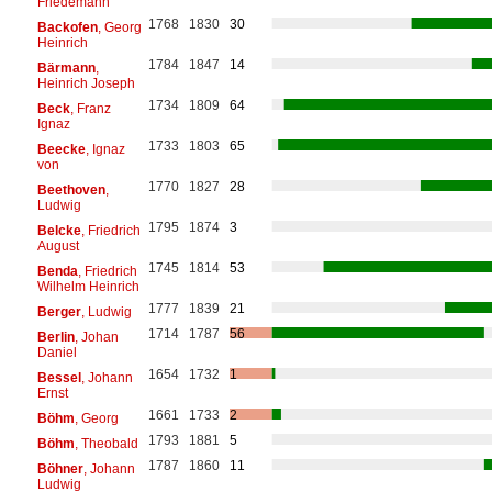
Friedemann
1768
1830
30
Backofen
, Georg
Heinrich
1784
1847
14
Bärmann
,
Heinrich Joseph
1734
1809
64
Beck
, Franz
Ignaz
1733
1803
65
Beecke
, Ignaz
von
1770
1827
28
Beethoven
,
Ludwig
1795
1874
3
Belcke
, Friedrich
August
1745
1814
53
Benda
, Friedrich
Wilhelm Heinrich
1777
1839
21
Berger
, Ludwig
1714
1787
56
Berlin
, Johan
Daniel
1654
1732
1
Bessel
, Johann
Ernst
1661
1733
2
Böhm
, Georg
1793
1881
5
Böhm
, Theobald
1787
1860
11
Böhner
, Johann
Ludwig