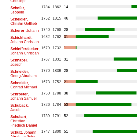
Christoph
1784
1862
14
Schefer
,
Leopold
1752
1815
46
Scheidler
,
Christin Gottlieb
1740
1768
28
Scherer
, Johann
1682
1762
31
Schickhardt
,
Johann Christian
1679
1732
1
Schiefferdecker
,
Johann Christian
1767
1831
31
Schnabel
,
Joseph
1770
1839
28
Schneider
,
Georg Abraham
1673
1752
21
Schneider
,
Conrad Michael
1750
1788
38
Schroeter
,
Johann Samuel
1726
1784
53
Schuback
,
Jacob
1739
1791
52
Schubart
,
Christian
Friedrich Daniel
1747
1800
51
Schulz
, Johann
Abraham Peter