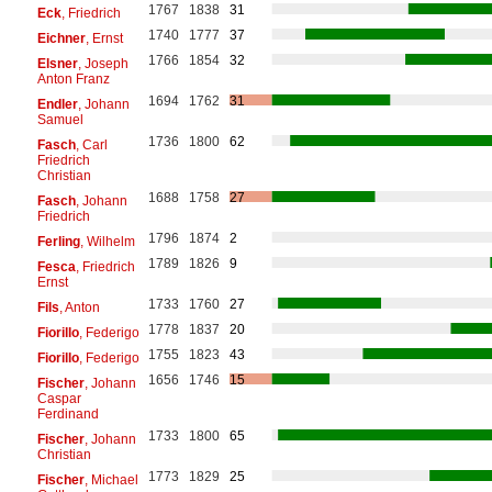
1767
1838
31
Eck
, Friedrich
1740
1777
37
Eichner
, Ernst
1766
1854
32
Elsner
, Joseph
Anton Franz
1694
1762
31
Endler
, Johann
Samuel
1736
1800
62
Fasch
, Carl
Friedrich
Christian
1688
1758
27
Fasch
, Johann
Friedrich
1796
1874
2
Ferling
, Wilhelm
1789
1826
9
Fesca
, Friedrich
Ernst
1733
1760
27
Fils
, Anton
1778
1837
20
Fiorillo
, Federigo
1755
1823
43
Fiorillo
, Federigo
1656
1746
15
Fischer
, Johann
Caspar
Ferdinand
1733
1800
65
Fischer
, Johann
Christian
1773
1829
25
Fischer
, Michael