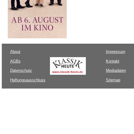
About
Impressum
AGBs
Kontakt
Datenschutz
Mediadaten
Haftungsausschluss
Sitemap