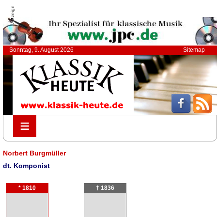
Anzeige
Sonntag, 9. August 2026
Sitemap
≡
≡
Norbert Burgmüller
dt. Komponist
* 1810
† 1836