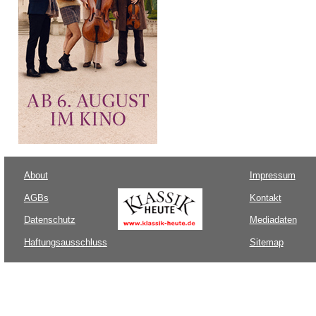
About
Impressum
AGBs
Kontakt
Datenschutz
Mediadaten
Haftungsausschluss
Sitemap