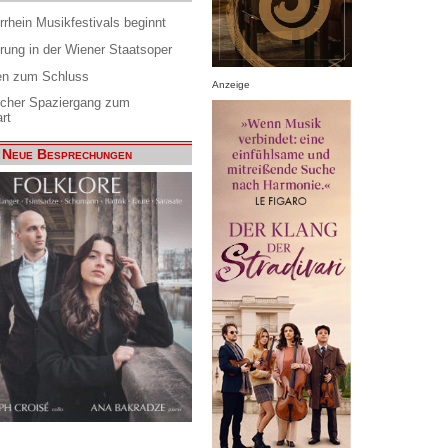
rrhein Musikfestivals beginnt
rung in der Wiener Staatsoper
en zum Schluss
Anzeige
scher Spaziergang zum
rt
Neue Besprechungen