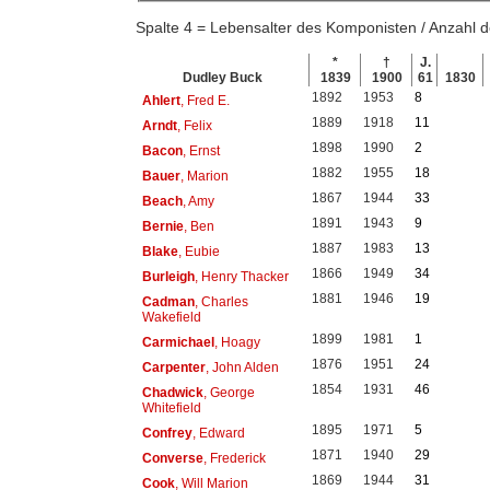
Spalte 4 = Lebensalter des Komponisten / Anzahl
*
†
J.
Dudley Buck
1839
1900
61
1830
1892
1953
8
Ahlert
, Fred E.
1889
1918
11
Arndt
, Felix
1898
1990
2
Bacon
, Ernst
1882
1955
18
Bauer
, Marion
1867
1944
33
Beach
, Amy
1891
1943
9
Bernie
, Ben
1887
1983
13
Blake
, Eubie
1866
1949
34
Burleigh
, Henry Thacker
1881
1946
19
Cadman
, Charles
Wakefield
1899
1981
1
Carmichael
, Hoagy
1876
1951
24
Carpenter
, John Alden
1854
1931
46
Chadwick
, George
Whitefield
1895
1971
5
Confrey
, Edward
1871
1940
29
Converse
, Frederick
1869
1944
31
Cook
, Will Marion