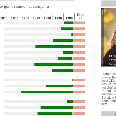
 der gemeinsamen Lebensjahre
Eintr.
1840
1850
1860
1870
1880
1890
1900
88
Franz Sch
Klavier h
zwei CDs 
des Neunz
geschäftst
„Sonatine
kommen di
Sonate A-
bedeutend
1827.