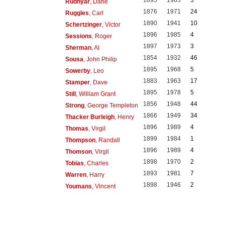
1895
1985
5
Rudhyar
, Dane
1876
1971
24
Ruggles
, Carl
1890
1941
10
Schertzinger
, Victor
1896
1985
4
Sessions
, Roger
1897
1973
3
Sherman
, Al
1854
1932
46
Sousa
, John Philip
1895
1968
5
Sowerby
, Leo
1883
1963
17
Stamper
, Dave
1895
1978
5
Still
, William Grant
1856
1948
44
Strong
, George Templeton
1866
1949
34
Thacker Burleigh
, Henry
1896
1989
4
Thomas
, Virgil
1899
1984
1
Thompson
, Randall
1896
1989
4
Thomson
, Virgil
1898
1970
2
Tobias
, Charles
1893
1981
7
Warren
, Harry
1898
1946
2
Youmans
, Vincent