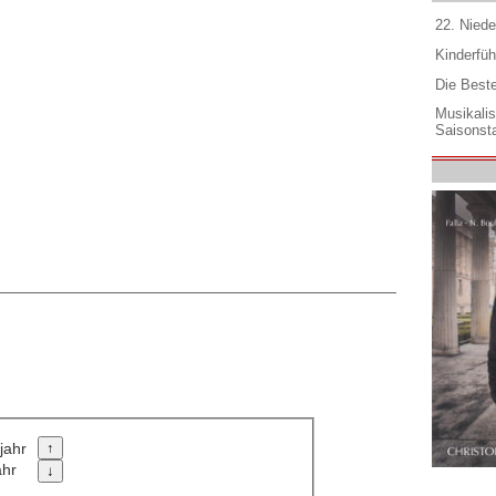
22. Niede
Kinderfüh
Die Best
Musikali
Saisonsta
jahr
ahr