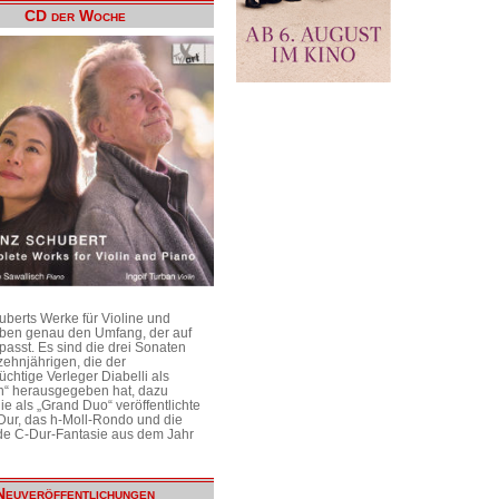
CD der Woche
uberts Werke für Violine und
aben genau den Umfang, der auf
passt. Es sind die drei Sonaten
ehnjährigen, die der
üchtige Verleger Diabelli als
n“ herausgegeben hat, dazu
e als „Grand Duo“ veröffentlichte
Dur, das h-Moll-Rondo und die
e C-Dur-Fantasie aus dem Jahr
Neuveröffentlichungen