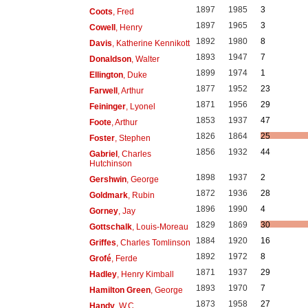
1897
1985
3
Coots
, Fred
1897
1965
3
Cowell
, Henry
1892
1980
8
Davis
, Katherine Kennikott
1893
1947
7
Donaldson
, Walter
1899
1974
1
Ellington
, Duke
1877
1952
23
Farwell
, Arthur
1871
1956
29
Feininger
, Lyonel
1853
1937
47
Foote
, Arthur
1826
1864
25
Foster
, Stephen
1856
1932
44
Gabriel
, Charles
Hutchinson
1898
1937
2
Gershwin
, George
1872
1936
28
Goldmark
, Rubin
1896
1990
4
Gorney
, Jay
1829
1869
30
Gottschalk
, Louis-Moreau
1884
1920
16
Griffes
, Charles Tomlinson
1892
1972
8
Grofé
, Ferde
1871
1937
29
Hadley
, Henry Kimball
1893
1970
7
Hamilton Green
, George
1873
1958
27
Handy
, W.C.