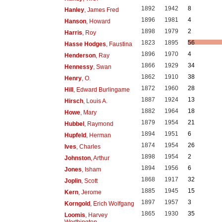
1892
1942
8
Hanley
, James Fred
1896
1981
4
Hanson
, Howard
1898
1979
2
Harris
, Roy
1823
1895
56
Hasse Hodges
, Faustina
1896
1970
4
Henderson
, Ray
1866
1929
34
Hennessy
, Swan
1862
1910
38
Henry
, O.
1872
1960
28
Hill
, Edward Burlingame
1887
1924
13
Hirsch
, Louis A.
1882
1964
18
Howe
, Mary
1879
1954
21
Hubbel
, Raymond
1894
1951
6
Hupfeld
, Herman
1874
1954
26
Ives
, Charles
1898
1954
2
Johnston
, Arthur
1894
1956
6
Jones
, Isham
1868
1917
32
Joplin
, Scott
1885
1945
15
Kern
, Jerome
1897
1957
3
Korngold
, Erich Wolfgang
1865
1930
35
Loomis
, Harvey
Worthington