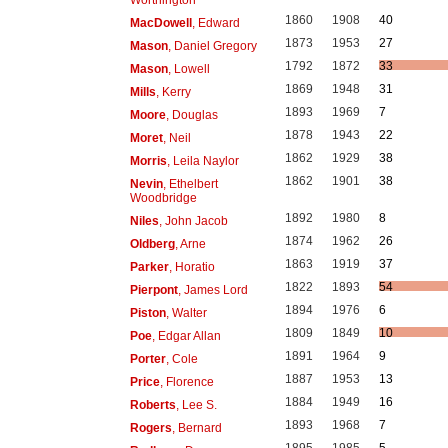
1860
1908
40
MacDowell
, Edward
1873
1953
27
Mason
, Daniel Gregory
1792
1872
33
Mason
, Lowell
1869
1948
31
Mills
, Kerry
1893
1969
7
Moore
, Douglas
1878
1943
22
Moret
, Neil
1862
1929
38
Morris
, Leila Naylor
1862
1901
38
Nevin
, Ethelbert
Woodbridge
1892
1980
8
Niles
, John Jacob
1874
1962
26
Oldberg
, Arne
1863
1919
37
Parker
, Horatio
1822
1893
54
Pierpont
, James Lord
1894
1976
6
Piston
, Walter
1809
1849
10
Poe
, Edgar Allan
1891
1964
9
Porter
, Cole
1887
1953
13
Price
, Florence
1884
1949
16
Roberts
, Lee S.
1893
1968
7
Rogers
, Bernard