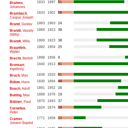
1833
1897
51
Brahms
,
Johannes
1833
1902
56
Brambach
,
Caspar Joseph
1883
1963
24
Brand
, Gustav
1869
1923
38
Brandt
, Vassily
(Willy)
1869
1923
38
Brandt
, Willy
1882
1954
25
Braunfels
,
Walter
1898
1956
9
Brecht
, Bertolt
1840
1913
61
Bronsart
,
Ingeborg
1838
1920
61
Bruch
, Max
1830
1894
48
Bülow
, Hans
1891
1952
16
Busch
, Adolf
1888
1976
19
Butting
, Max
1870
1943
37
Büttner
, Paul
1824
1874
28
Cornelius
,
Peter
1771
1858
12
Cramer
,
Johann Baptist