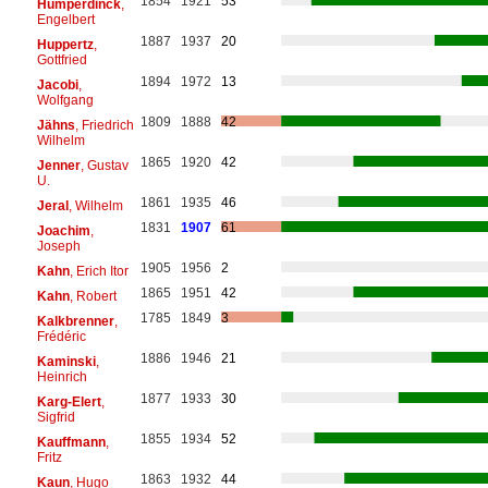
1854
1921
53
Humperdinck
,
Engelbert
1887
1937
20
Huppertz
,
Gottfried
1894
1972
13
Jacobi
,
Wolfgang
1809
1888
42
Jähns
, Friedrich
Wilhelm
1865
1920
42
Jenner
, Gustav
U.
1861
1935
46
Jeral
, Wilhelm
1831
1907
61
Joachim
,
Joseph
1905
1956
2
Kahn
, Erich Itor
1865
1951
42
Kahn
, Robert
1785
1849
3
Kalkbrenner
,
Frédéric
1886
1946
21
Kaminski
,
Heinrich
1877
1933
30
Karg-Elert
,
Sigfrid
1855
1934
52
Kauffmann
,
Fritz
1863
1932
44
Kaun
, Hugo