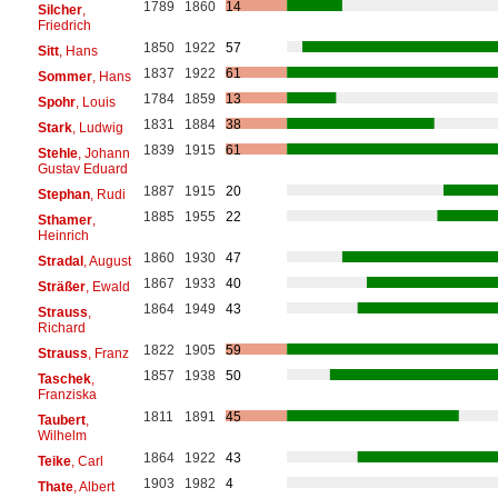
1789
1860
14
Silcher
,
Friedrich
1850
1922
57
Sitt
, Hans
1837
1922
61
Sommer
, Hans
1784
1859
13
Spohr
, Louis
1831
1884
38
Stark
, Ludwig
1839
1915
61
Stehle
, Johann
Gustav Eduard
1887
1915
20
Stephan
, Rudi
1885
1955
22
Sthamer
,
Heinrich
1860
1930
47
Stradal
, August
1867
1933
40
Sträßer
, Ewald
1864
1949
43
Strauss
,
Richard
1822
1905
59
Strauss
, Franz
1857
1938
50
Taschek
,
Franziska
1811
1891
45
Taubert
,
Wilhelm
1864
1922
43
Teike
, Carl
1903
1982
4
Thate
, Albert