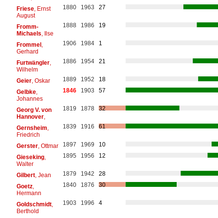
1880
1963
27
Friese
, Ernst
August
1888
1986
19
Fromm-
Michaels
, Ilse
1906
1984
1
Frommel
,
Gerhard
1886
1954
21
Furtwängler
,
Wilhelm
1889
1952
18
Geier
, Oskar
1846
1903
57
Gelbke
,
Johannes
1819
1878
32
Georg V. von
Hannover
,
1839
1916
61
Gernsheim
,
Friedrich
1897
1969
10
Gerster
, Ottmar
1895
1956
12
Gieseking
,
Walter
1879
1942
28
Gilbert
, Jean
1840
1876
30
Goetz
,
Hermann
1903
1996
4
Goldschmidt
,
Berthold