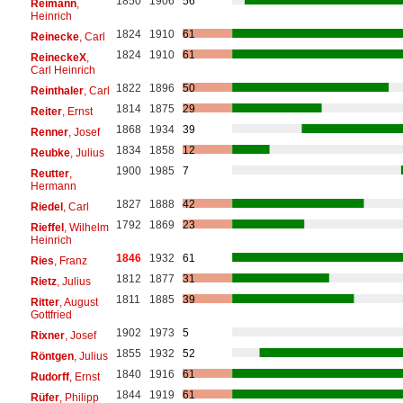
1850
1906
56
Reimann
,
Heinrich
1824
1910
61
Reinecke
, Carl
1824
1910
61
ReineckeX
,
Carl Heinrich
1822
1896
50
Reinthaler
, Carl
1814
1875
29
Reiter
, Ernst
1868
1934
39
Renner
, Josef
1834
1858
12
Reubke
, Julius
1900
1985
7
Reutter
,
Hermann
1827
1888
42
Riedel
, Carl
1792
1869
23
Rieffel
, Wilhelm
Heinrich
1846
1932
61
Ries
, Franz
1812
1877
31
Rietz
, Julius
1811
1885
39
Ritter
, August
Gottfried
1902
1973
5
Rixner
, Josef
1855
1932
52
Röntgen
, Julius
1840
1916
61
Rudorff
, Ernst
1844
1919
61
Rüfer
, Philipp