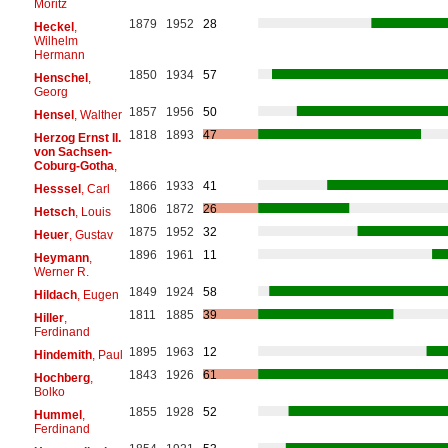
Moritz
1879
1952
28
Heckel
,
Wilhelm
Hermann
1850
1934
57
Henschel
,
Georg
1857
1956
50
Hensel
, Walther
1818
1893
47
Herzog Ernst II.
von Sachsen-
Coburg-Gotha
,
1866
1933
41
Hesssel
, Carl
1806
1872
26
Hetsch
, Louis
1875
1952
32
Heuer
, Gustav
1896
1961
11
Heymann
,
Werner R.
1849
1924
58
Hildach
, Eugen
1811
1885
39
Hiller
,
Ferdinand
1895
1963
12
Hindemith
, Paul
1843
1926
61
Hochberg
,
Bolko
1855
1928
52
Hummel
,
Ferdinand