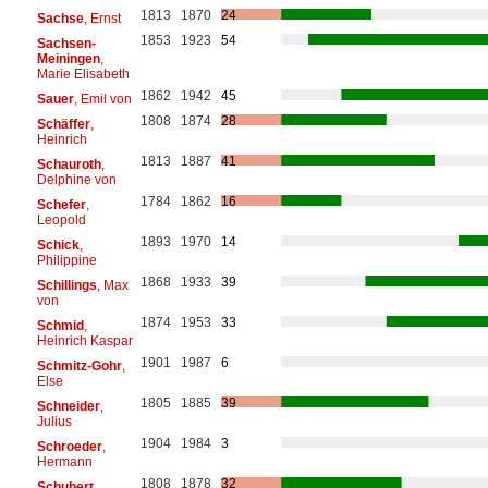
1813
1870
24
Sachse
, Ernst
1853
1923
54
Sachsen-
Meiningen
,
Marie Elisabeth
1862
1942
45
Sauer
, Emil von
1808
1874
28
Schäffer
,
Heinrich
1813
1887
41
Schauroth
,
Delphine von
1784
1862
16
Schefer
,
Leopold
1893
1970
14
Schick
,
Philippine
1868
1933
39
Schillings
, Max
von
1874
1953
33
Schmid
,
Heinrich Kaspar
1901
1987
6
Schmitz-Gohr
,
Else
1805
1885
39
Schneider
,
Julius
1904
1984
3
Schroeder
,
Hermann
1808
1878
32
Schubert
,