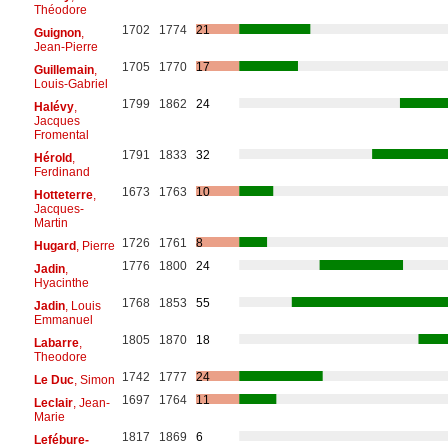
Théodore
1702
1774
21
Guignon
,
Jean-Pierre
1705
1770
17
Guillemain
,
Louis-Gabriel
1799
1862
24
Halévy
,
Jacques
Fromental
1791
1833
32
Hérold
,
Ferdinand
1673
1763
10
Hotteterre
,
Jacques-
Martin
1726
1761
8
Hugard
, Pierre
1776
1800
24
Jadin
,
Hyacinthe
1768
1853
55
Jadin
, Louis
Emmanuel
1805
1870
18
Labarre
,
Theodore
1742
1777
24
Le Duc
, Simon
1697
1764
11
Leclair
, Jean-
Marie
1817
1869
6
Lefébure-