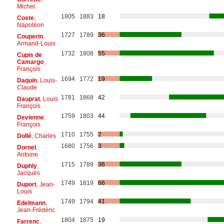
Michel
1805
1883
18
Coste
,
Napoléon
1727
1789
36
Couperin
,
Armand-Louis
1732
1808
55
Cupis de
Camargo
,
François
1694
1772
19
Daquin
, Louis-
Claude
1781
1868
42
Dauprat
, Louis
François
1759
1803
44
Devienne
,
François
1710
1755
2
Dollé
, Charles
1680
1756
3
Dornel
,
Antoine
1715
1789
36
Duphly
,
Jacques
1749
1819
66
Duport
, Jean-
Louis
1749
1794
41
Edelmann
,
Jean-Frédéric
1804
1875
19
Farrenc
,