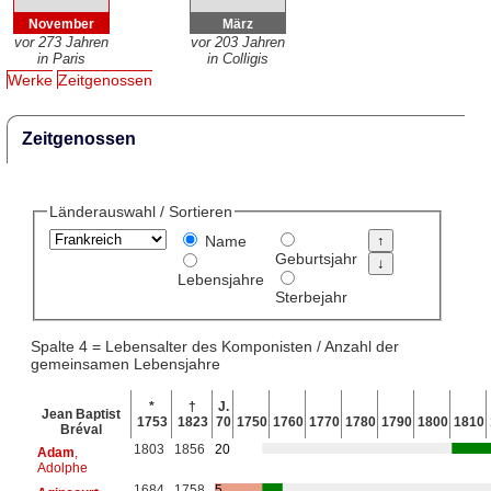
November
März
vor 273 Jahren
vor 203 Jahren
in Paris
in Colligis
Werke
Zeitgenossen
Zeitgenossen
Länderauswahl / Sortieren
Name
Geburtsjahr
Lebensjahre
Sterbejahr
Spalte 4 = Lebensalter des Komponisten / Anzahl der
gemeinsamen Lebensjahre
*
†
J.
Jean Baptist
1753
1823
70
1750
1760
1770
1780
1790
1800
1810
Bréval
1803
1856
20
Adam
,
Adolphe
1684
1758
5