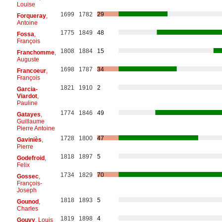
Louise
1699
1782
29
Forqueray
,
Antoine
1775
1849
48
Fossa
,
François
1808
1884
15
Franchomme
,
Auguste
1698
1787
34
Francoeur
,
François
1821
1910
2
Garcia-
Viardot
,
Pauline
1774
1846
49
Gatayes
,
Guillaume
Pierre Antoine
1728
1800
47
Gaviniès
,
Pierre
1818
1897
5
Godefroid
,
Felix
1734
1829
70
Gossec
,
François-
Joseph
1818
1893
5
Gounod
,
Charles
1819
1898
4
Gouvy
, Louis