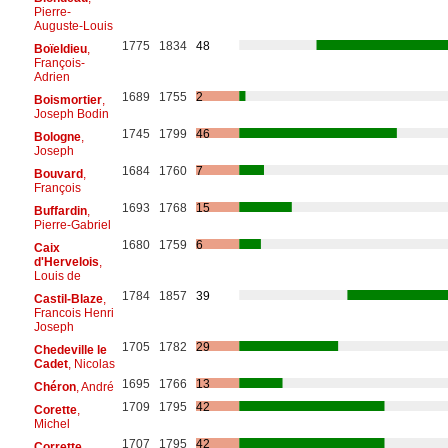
Pierre-
Auguste-Louis
1775
1834
48
Boïeldieu
,
François-
Adrien
1689
1755
2
Boismortier
,
Joseph Bodin
1745
1799
46
Bologne
,
Joseph
1684
1760
7
Bouvard
,
François
1693
1768
15
Buffardin
,
Pierre-Gabriel
1680
1759
6
Caix
d'Hervelois
,
Louis de
1784
1857
39
Castil-Blaze
,
Francois Henri
Joseph
1705
1782
29
Chedeville le
Cadet
, Nicolas
1695
1766
13
Chéron
, André
1709
1795
42
Corette
,
Michel
1707
1795
42
Corrette
,