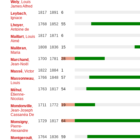
Wely
, Louis
James Alfred
1817
1891
6
Leybach
,
Ignace
1768
1852
55
Lhoyer
,
Antoine de
1817
1871
6
Maillart
, Louis
Aimé
1808
1836
15
Malibran
,
Maria
1700
1781
28
Marchand
,
Jean-Noël
1822
1884
1
Massé
, Victor
1766
1848
57
Massonneau
,
Louis
1763
1817
54
Méhul
,
Étienne-
Nicolas
1711
1772
19
Mondonville
,
Jean-Joseph
Cassanéa De
1729
1817
64
Monsigny
,
Pierre-
Alexandre
1764
1836
59
Montgeroult
,