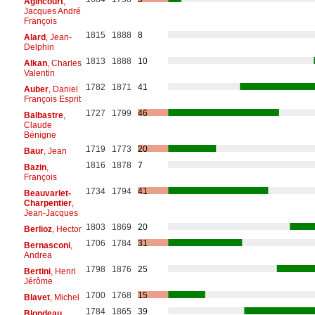
Agincourt
,
Jacques André
François
1815
1888
8
Alard
, Jean-
Delphin
1813
1888
10
Alkan
, Charles
Valentin
1782
1871
41
Auber
, Daniel
François Esprit
1727
1799
46
Balbastre
,
Claude
Bénigne
1719
1773
20
Baur
, Jean
1816
1878
7
Bazin
,
François
1734
1794
41
Beauvarlet-
Charpentier
,
Jean-Jacques
1803
1869
20
Berlioz
, Hector
1706
1784
31
Bernasconi
,
Andrea
1798
1876
25
Bertini
, Henri
Jérôme
1700
1768
15
Blavet
, Michel
1784
1865
39
Blondeau
,