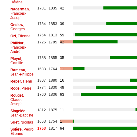
Hélène
1781
1835
42
Naderman
,
François-
Joseph
1784
1853
39
Onslow
,
Georges
1754
1813
59
Ozi
, Etienne
1726
1795
42
Philidor
,
François-
André
1788
1855
35
Pleyel
,
Camille
1683
1764
11
Rameau
,
Jean-Philippe
1807
1880
16
Reber
, Henri
1774
1830
49
Rode
, Pierre
1760
1836
63
Rouget
,
Claude-
Joseph
1812
1875
11
Singelée
,
Jean-Baptiste
1663
1754
1
Siret
, Nicolas
1753
1817
64
Solère
, Pedro
Étienne