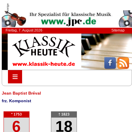
Anzeige
Freitag, 7. August 2026
Sitemap
≡
≡
Jean Baptist Bréval
frz. Komponist
* 1753
† 1823
6
18