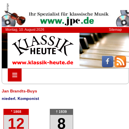
Anzeige
Montag, 10. August 2026
Sitemap
≡
≡
Jan Brandts-Buys
niederl. Komponist
* 1868
† 1939
12
8