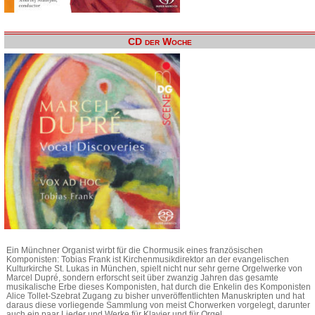
CD der Woche
Ein Münchner Organist wirbt für die Chormusik eines französischen
Komponisten: Tobias Frank ist Kirchenmusikdirektor an der evangelischen
Kulturkirche St. Lukas in München, spielt nicht nur sehr gerne Orgelwerke von
Marcel Dupré, sondern erforscht seit über zwanzig Jahren das gesamte
musikalische Erbe dieses Komponisten, hat durch die Enkelin des Komponisten
Alice Tollet-Szebrat Zugang zu bisher unveröffentlichten Manuskripten und hat
daraus diese vorliegende Sammlung von meist Chorwerken vorgelegt, darunter
auch ein paar Lieder und Werke für Klavier und für Orgel.