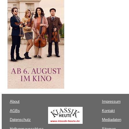
About
Impressum
AGBs
Kontakt
Datenschutz
Mediadaten
Haftungsausschluss
Sitemap