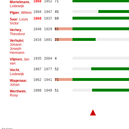
1868
1952
71
Mortelmans
,
Lodewijk
1894
1947
45
Pijper
, Willem
1868
1937
69
Saar
, Louis
Victor
1848
1929
61
Verhey
,
Theodoor
1816
1891
23
Verhulst
,
Johann
Joseph
Hermann
1935
2004
4
Vlijmen
, Jan
van
1887
1977
52
Vocht
,
Lodewijk
1862
1941
71
Wagenaar
,
Johan
1888
1949
51
Wertheim
,
Rosy
▲
Anzeige