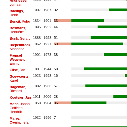
Andriessen
,
Jurriaan
1907
1987
32
Badings
,
Henk
1834
1901
33
Benoit
, Peter
1895
1952
44
Bosmans
,
Henriëtte
1888
1958
51
Bunk
, Gerard
1862
1921
53
Diepenbrock
,
Alphonse
1901
1973
38
Frensel
Wegener
,
Emmy
1881
1944
58
Gilse
, Jan
1923
1993
16
Goeyvaerts
,
Karel
1882
1966
57
Hageman
,
Richard
1911
2006
28
Koetsier
, Jan
1858
1904
36
Mann
, Johan
Gottfried
Hendrik
1932
1996
7
Marez
Oyens
, Tera