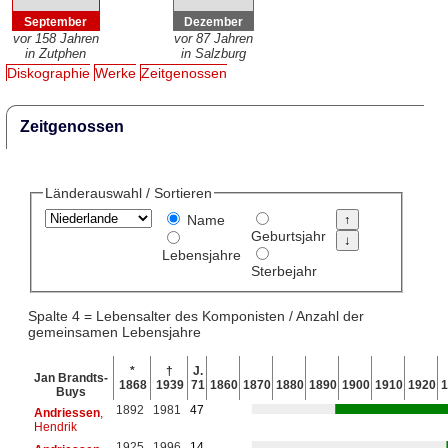
September
Dezember
vor 158 Jahren
vor 87 Jahren
in Zutphen
in Salzburg
Diskographie
Werke
Zeitgenossen
Zeitgenossen
Länderauswahl / Sortieren
Name
Geburtsjahr
Lebensjahre
Sterbejahr
Spalte 4 = Lebensalter des Komponisten / Anzahl der
gemeinsamen Lebensjahre
*
†
J.
Jan Brandts-
1868
1939
71
1860
1870
1880
1890
1900
1910
1920
1
Buys
1892
1981
47
Andriessen
,
Hendrik
1925
1996
14