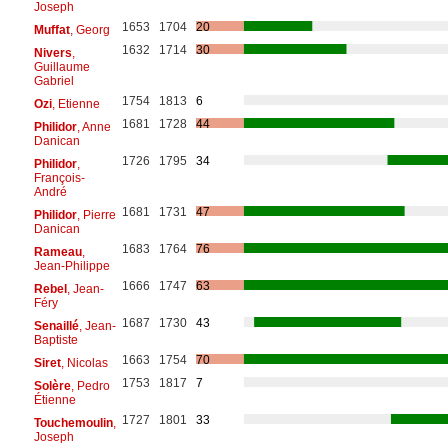
Joseph
1653
1704
20
Muffat
, Georg
1632
1714
30
Nivers
,
Guillaume
Gabriel
1754
1813
6
Ozi
, Etienne
1681
1728
44
Philidor
, Anne
Danican
1726
1795
34
Philidor
,
François-
André
1681
1731
47
Philidor
, Pierre
Danican
1683
1764
76
Rameau
,
Jean-Philippe
1666
1747
63
Rebel
, Jean-
Féry
1687
1730
43
Senaillé
, Jean-
Baptiste
1663
1754
70
Siret
, Nicolas
1753
1817
7
Solère
, Pedro
Étienne
1727
1801
33
Touchemoulin
,
Joseph