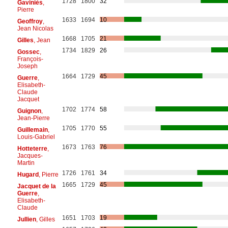
1728
1800
32
Gaviniès
,
Pierre
1633
1694
10
Geoffroy
,
Jean Nicolas
1668
1705
21
Gilles
, Jean
1734
1829
26
Gossec
,
François-
Joseph
1664
1729
45
Guerre
,
Elisabeth-
Claude
Jacquet
1702
1774
58
Guignon
,
Jean-Pierre
1705
1770
55
Guillemain
,
Louis-Gabriel
1673
1763
76
Hotteterre
,
Jacques-
Martin
1726
1761
34
Hugard
, Pierre
1665
1729
45
Jacquet de la
Guerre
,
Elisabeth-
Claude
1651
1703
19
Jullien
, Gilles