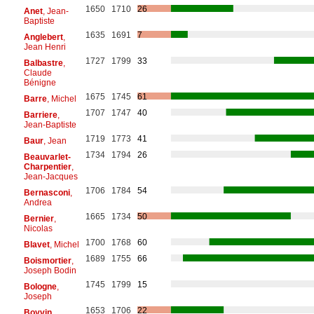
1650
1710
26
Anet
, Jean-
Baptiste
1635
1691
7
Anglebert
,
Jean Henri
1727
1799
33
Balbastre
,
Claude
Bénigne
1675
1745
61
Barre
, Michel
1707
1747
40
Barriere
,
Jean-Baptiste
1719
1773
41
Baur
, Jean
1734
1794
26
Beauvarlet-
Charpentier
,
Jean-Jacques
1706
1784
54
Bernasconi
,
Andrea
1665
1734
50
Bernier
,
Nicolas
1700
1768
60
Blavet
, Michel
1689
1755
66
Boismortier
,
Joseph Bodin
1745
1799
15
Bologne
,
Joseph
1653
1706
22
Boyvin
,