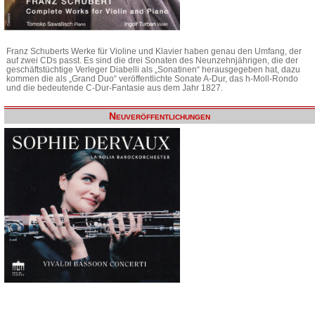
Franz Schuberts Werke für Violine und Klavier haben genau den Umfang, der
auf zwei CDs passt. Es sind die drei Sonaten des Neunzehnjährigen, die der
geschäftstüchtige Verleger Diabelli als „Sonatinen“ herausgegeben hat, dazu
kommen die als „Grand Duo“ veröffentlichte Sonate A-Dur, das h-Moll-Rondo
und die bedeutende C-Dur-Fantasie aus dem Jahr 1827.
Neuveröffentlichungen