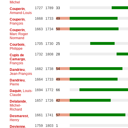
Michel
1727
1789
33
Couperin
,
Armand-Louis
1668
1733
49
Couperin
,
François
1663
1734
50
Couperin
,
Marc Roger
Normand
1705
1730
25
Courbois
,
Philippe
1732
1808
28
Cupis de
Camargo
,
François
1682
1738
54
Dandrieu
,
Jean-François
1664
1733
49
Dandrieu
,
Pierre
1694
1772
66
Daquin
, Louis-
Claude
1657
1726
42
Delalande
,
Michel-
Richard
1661
1741
57
Desmarest
,
Henry
1759
1803
1
Devienne
,