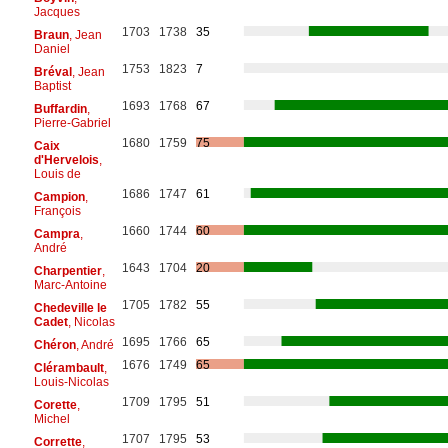
Jacques
1703
1738
35
Braun
, Jean
Daniel
1753
1823
7
Bréval
, Jean
Baptist
1693
1768
67
Buffardin
,
Pierre-Gabriel
1680
1759
75
Caix
d'Hervelois
,
Louis de
1686
1747
61
Campion
,
François
1660
1744
60
Campra
,
André
1643
1704
20
Charpentier
,
Marc-Antoine
1705
1782
55
Chedeville le
Cadet
, Nicolas
1695
1766
65
Chéron
, André
1676
1749
65
Clérambault
,
Louis-Nicolas
1709
1795
51
Corette
,
Michel
1707
1795
53
Corrette
,