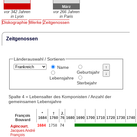
März
vor 342 Jahren
vor 266 Jahren
in Lyon
in Paris
Diskographie
Werke
Zeitgenossen
Zeitgenossen
Länderauswahl / Sortieren
Name
Geburtsjahr
Lebensjahre
Sterbejahr
Spalte 4 = Lebensalter des Komponisten / Anzahl der
gemeinsamen Lebensjahre
*
†
J.
François
1684
1760
76
1680
1690
1700
1710
1720
1730
1740
Bouvard
1684
1758
74
Agincourt
,
Jacques André
François