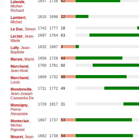
1657
1726
42
Lalande
,
Michel-
Richard
1610
1696
12
Lambert
,
Michel
1742
1777
18
Le Duc
, Simon
1697
1764
63
Leclair
, Jean-
Marie
1632
1687
3
Lully
, Jean-
Baptiste
1656
1728
44
Marais
, Marin
1700
1781
60
Marchand
,
Jean-Noël
1669
1732
48
Marchand
,
Louis
1711
1772
49
Mondonville
,
Jean-Joseph
Cassanéa De
1729
1817
31
Monsigny
,
Pierre-
Alexandre
1667
1737
53
Monteclair
,
Michel
Pignolet
1682
1738
54
Mouret
, Jean-