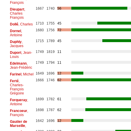
François
1667
1740
56
Dieupart
,
Charles
François
1710
1755
45
Dollé
, Charles
1680
1756
72
Dornel
,
Antoine
1715
1789
45
Duphly
,
Jacques
1749
1819
11
Duport
, Jean-
Louis
1749
1794
11
Edelmann
,
Jean-Frédéric
1649
1696
12
Farinel
, Michel
1666
1746
62
Ferté
,
Charles-
François
Grégoire
1699
1782
61
Forqueray
,
Antoine
1698
1787
62
Francoeur
,
François
1642
1696
12
Gautier de
Marseille
,