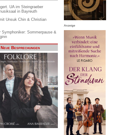
gert. UA im Steingraeber
siksaal in Bayreuth
it Unsuk Chin & Christian
Anzeige
 Symphoniker: Sommerpause &
ginn
Neue Besprechungen