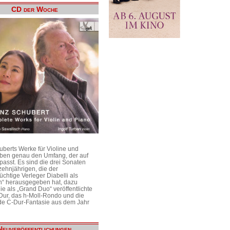
CD der Woche
uberts Werke für Violine und
aben genau den Umfang, der auf
passt. Es sind die drei Sonaten
ehnjährigen, die der
üchtige Verleger Diabelli als
n“ herausgegeben hat, dazu
e als „Grand Duo“ veröffentlichte
Dur, das h-Moll-Rondo und die
e C-Dur-Fantasie aus dem Jahr
Neuveröffentlichungen