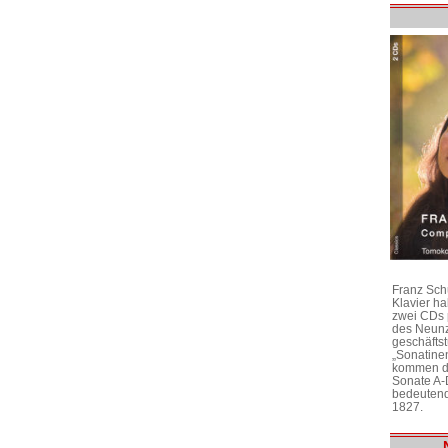
Franz Sch
Klavier h
zwei CDs 
des Neunz
geschäftst
„Sonatine
kommen di
Sonate A-
bedeutend
1827.