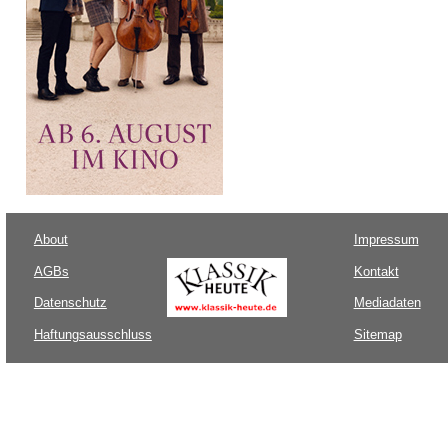
About
Impressum
AGBs
Kontakt
Datenschutz
Mediadaten
Haftungsausschluss
Sitemap