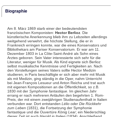
Biographie
Am 8. März 1869 starb einer der bedeutendsten
französischen Komponisten:
Hector Berlioz
. Die
künstlerische Anerkennung blieb ihm zu Lebzeiten allerdings
weitgehend verwehrt, die höchste Stellung, die er in
Frankreich erringen konnte, war die eines Konservators und
Bibliothekars am Pariser Konservatorium. Er war am 11.
Dezember 1803 in La Côte-Saint-André als Sohn eines
Arztes geboren. Sein Vater interessierte sich sehr für die
Literatur, weniger für Musik. Als Kind eignete sich Berlioz
selbst musikalische Kenntnisse und Fertigkeiten an. Nach
den Vorstellungen seines Vaters sollte Hector Medizin
studieren, in Paris beschäftigte er sich aber mehr mit Musik
als mit Medizin, ging ständig in die Oper, nahm Unterricht
bei Jean-François Lesueur und Anton Reicha und trat auch
mit eigenen Kompositionen an die Öffentlichkeit, so z.B.
1830 mit der
Symphonie fantastique
. Im gleichen Jahr
errang er nach mehreren Anläufen den begehrten 1. Rom-
Preis, der mit einem zweijährigen Studienaufenthalt in Italien
verbunden war. Dort entstanden
Lélio oder Die Rückkehr
zum Leben
(1831), die Fortsetzung der Symphonie
fantastique und die Ouvertüre
König Lear
; ein Niederschlag
dieser Zeit ist auch
Harold in Italien
(1834). Anschließend