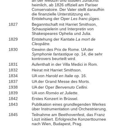
an der Medizin und studiert zunächst
heimlich, ab 1826 offiziell am Pariser
Conservatoire. Der Vater stellt daraufhin
die finanzielle Unterstützung ein.
Entstehung der Oper
Les franc-jüges.
1827
Beganntschaft mit Harriet Smithson,
Schauspielerin und Interpretin von
Shakespeares Ophelia und Julia.
1829
Entstehung der Kantate
La mort de
Cleopâtre.
1830
Gewinn des Prix de Rome. UA der
Symphonie fantastique
op. 14, die sehr
kontrovers beurteilt wird.
1831
Aufenthalt in der Villa Medici in Rom.
1832
Heirat mit Harriet Smithson.
1834
UA von
Harold en Italie
op. 16.
1837
UA der Grand Messe des Morts.
1938
UA der Oper
Benvenuto Cellini.
1839
UA von
Roméo et Juliette.
1842
Erstes Konzert in Brüssel.
1843
Publikation eines grundlegenden Werkes
über Instrumentation und Orchestrierung.
1845
Teilnahme am Beethovenfest, das Franz
Liszt initiiert. Erfolgreiche Konzerttournee
nach Wien, Budapest, Prag.