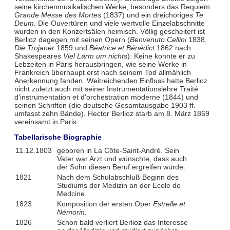
seine kirchenmusikalischen Werke, besonders das Requiem
Grande Messe des Mortes
(1837) und ein dreichöriges
Te
Deum
. Die Ouvertüren und viele wertvolle Einzelabschnitte
wurden in den Konzertsälen heimisch. Völlig gescheitert ist
Berlioz dagegen mit seinen Opern (
Benvenuto Cellini
1838,
Die Trojaner
1859 und
Béatrice et Bénédict
1862 nach
Shakespeares
Viel Lärm um nichts
): Keine konnte er zu
Lebzeiten in Paris herausbringen, wie seine Werke in
Frankreich überhaupt erst nach seinem Tod allmählich
Anerkennung fanden. Weitreichenden Einfluss hatte Berlioz
nicht zuletzt auch mit seiner Instrumentationslehre Traité
d'instrumentation et d'orchestration moderne (1844) und
seinen Schriften (die deutsche Gesamtausgabe 1903 ff.
umfasst zehn Bände). Hector Berlioz starb am 8. März 1869
vereinsamt in Paris.
Tabellarische Biographie
11.12.1803
geboren in La Côte-Saint-André. Sein
Vater war Arzt und wünschte, dass auch
der Sohn diesen Beruf ergreifen würde.
1821
Nach dem Schulabschluß Beginn des
Studiums der Medizin an der Ecole de
Medcine.
1823
Komposition der ersten Oper
Estrelle et
Némorin.
1826
Schon bald verliert Berlioz das Interesse