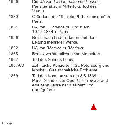
1846
Die UA von
La damnation de Faust
in
Paris gerät zum Mißerfolg. Tod des
Vaters.
1850
Gründung der "Societé Philharmonique" in
Paris.
1854
UA von L‘Enfance du Christ am
10.12.1854 in Paris.
1856
Reise nach Baden-Baden und dort
Leitung mehrerer Werke.
1862
UA von
Béatrice et Bénédict.
1865
Berlioz veröffentlicht seine Memoiren.
1867
Tod des Sohnes Louis.
1867/68
Zahlreiche Konzerte in St. Petersburg und
Moskau. Gesundheitliche Probleme.
1869
Tod des Komponisten am 8.3.1869 in
Paris. Seine letzte Oper
Les Troyens
wird
erst zehn Jahre nach seinem Tod
uraufgeführt.
▲
Anzeige