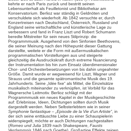
kehrte er nach Paris zurück und bestritt seinen
Lebensunterhalt als Feuilletonist und Bibliothekar am
Konservatorium. Berlioz war ständig in Geldnöten und
verschuldete sich wiederholt. Ab 1842 versuchte er, durch
Konzertreisen nach Deutschland, Österreich, Russland und
England seine wirtschaftliche und künstlerische Lage zu
verbessern und fand in Franz Liszt und Robert Schumann
beredte Mitstreiter für sein neues Stilprinzip: die
Programmmusik. Ausgehend von den Sinfonien Beethovens,
die seiner Meinung nach den Höhepunkt dieser Gattung
darstellte, weitete er die Form mit außermusikalischen
programmatischen Vorstellungen aus und steigerte
gleichzeitig die Ausdruckskraft durch extreme Nuancierung
der Instrumentation bis hin zum Einsatz überdimensionaler
Chor- und Orchesterbesetzungen von bis dahin ungeahnter
Größe. Damit wurde er wegweisend für Liszt, Wagner und
Strauss und die gesamte spätromantische Musik des 19.
Jahrhunderts. Seine „Idée fixe“ als Mittel, die Einzelsätze
musikalisch miteinander zu verknüpfen, ist Vorbild für das
Wagnersche Leitmotiv. Berlioz schlägt mit der
Programmmusik ein neues Kapitel in der Musikgeschichte
auf: Erlebnisse, Ideen, Dichtungen sollten durch Musik
dargestellt werden. Neben Selbsterlebtem wie in seiner
Symphonie fantastique – „Episode de la Vie d'un Artiste“
, in
der sich seine enttäuschte Liebe zu einer Schauspielerin
widerspiegelt, möchte er auch Dichtungen nachgestalten
(
Romeo und Julia
1839 nach Shakespeare,
Fausts
Verdammnis
1846 nach Goethe). Großartige Effekte zeigen