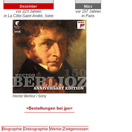
Dezember
März
vor 223 Jahren
vor 157 Jahren
in La Côte-Saint-André, Isère
in Paris
Hector Berlioz / Sony
»Bestellungen bei jpc«
Biographie
Diskographie
Werke
Zeitgenossen