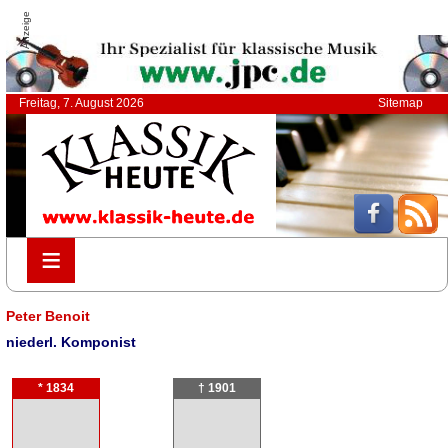
Anzeige
Freitag, 7. August 2026
Sitemap
≡
≡
Peter Benoit
niederl. Komponist
* 1834
† 1901