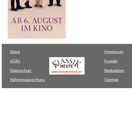
About
Impressum
AGBs
Kontakt
Datenschutz
Mediadaten
Haftungsausschluss
Sitemap