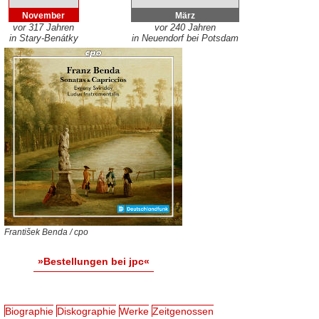
November
März
vor 317 Jahren
vor 240 Jahren
in Stary-Benátky
in Neuendorf bei Potsdam
František Benda / cpo
»Bestellungen bei jpc«
Biographie
Diskographie
Werke
Zeitgenossen