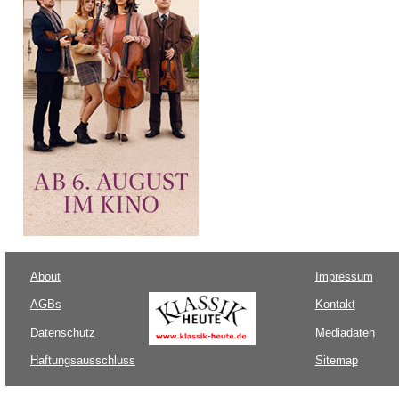
About
Impressum
AGBs
Kontakt
Datenschutz
Mediadaten
Haftungsausschluss
Sitemap