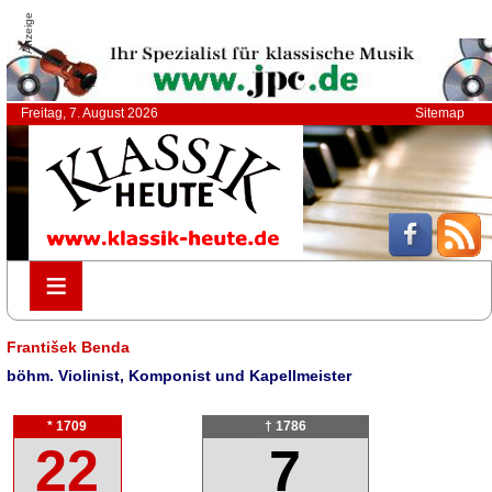
Anzeige
Freitag, 7. August 2026
Sitemap
≡
≡
František Benda
böhm. Violinist, Komponist und Kapellmeister
* 1709
† 1786
22
7