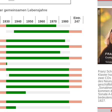
 der gemeinsamen Lebensjahre
Eintr.
1930
1940
1950
1960
1970
1980
247
Franz Sch
Klavier h
zwei CDs 
des Neunz
geschäftst
„Sonatine
kommen di
Sonate A-
bedeutend
1827.