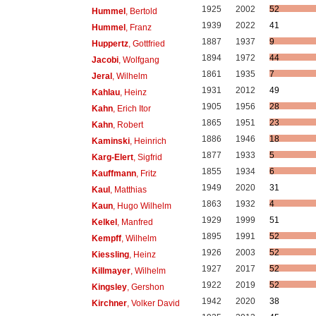
1925
2002
52
Hummel
, Bertold
1939
2022
41
Hummel
, Franz
1887
1937
9
Huppertz
, Gottfried
1894
1972
44
Jacobi
, Wolfgang
1861
1935
7
Jeral
, Wilhelm
1931
2012
49
Kahlau
, Heinz
1905
1956
28
Kahn
, Erich Itor
1865
1951
23
Kahn
, Robert
1886
1946
18
Kaminski
, Heinrich
1877
1933
5
Karg-Elert
, Sigfrid
1855
1934
6
Kauffmann
, Fritz
1949
2020
31
Kaul
, Matthias
1863
1932
4
Kaun
, Hugo Wilhelm
1929
1999
51
Kelkel
, Manfred
1895
1991
52
Kempff
, Wilhelm
1926
2003
52
Kiessling
, Heinz
1927
2017
52
Killmayer
, Wilhelm
1922
2019
52
Kingsley
, Gershon
1942
2020
38
Kirchner
, Volker David