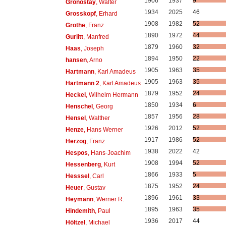
1906
1937
9
Gronostay
, Walter
1934
2025
46
Grosskopf
, Erhard
1908
1982
52
Grothe
, Franz
1890
1972
44
Gurlitt
, Manfred
1879
1960
32
Haas
, Joseph
1894
1950
22
hansen
, Arno
1905
1963
35
Hartmann
, Karl Amadeus
1905
1963
35
Hartmann 2
, Karl Amadeus
1879
1952
24
Heckel
, Wilhelm Hermann
1850
1934
6
Henschel
, Georg
1857
1956
28
Hensel
, Walther
1926
2012
52
Henze
, Hans Werner
1917
1986
52
Herzog
, Franz
1938
2022
42
Hespos
, Hans-Joachim
1908
1994
52
Hessenberg
, Kurt
1866
1933
5
Hesssel
, Carl
1875
1952
24
Heuer
, Gustav
1896
1961
33
Heymann
, Werner R.
1895
1963
35
Hindemith
, Paul
1936
2017
44
Höltzel
, Michael