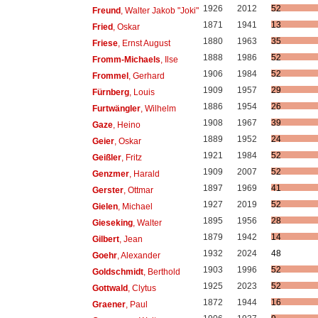
1926
2012
52
Freund
, Walter Jakob "Joki"
1871
1941
13
Fried
, Oskar
1880
1963
35
Friese
, Ernst August
1888
1986
52
Fromm-Michaels
, Ilse
1906
1984
52
Frommel
, Gerhard
1909
1957
29
Fürnberg
, Louis
1886
1954
26
Furtwängler
, Wilhelm
1908
1967
39
Gaze
, Heino
1889
1952
24
Geier
, Oskar
1921
1984
52
Geißler
, Fritz
1909
2007
52
Genzmer
, Harald
1897
1969
41
Gerster
, Ottmar
1927
2019
52
Gielen
, Michael
1895
1956
28
Gieseking
, Walter
1879
1942
14
Gilbert
, Jean
1932
2024
48
Goehr
, Alexander
1903
1996
52
Goldschmidt
, Berthold
1925
2023
52
Gottwald
, Clytus
1872
1944
16
Graener
, Paul