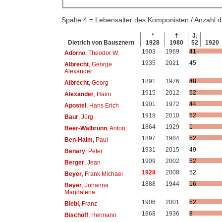
Spalte 4 = Lebensalter des Komponisten / Anzahl
*
†
J.
Dietrich von Bausznern
1928
1980
52
1920
1903
1969
41
Adorno
, Theodor W.
1935
2021
45
Albrecht
, George
Alexander
1891
1976
48
Albrecht
, Georg
1915
2012
52
Alexander
, Haim
1901
1972
44
Apostel
, Hans Erich
1918
2010
52
Baur
, Jürg
1864
1929
1
Beer-Walbrunn
, Anton
1897
1984
52
Ben-Haim
, Paul
1931
2015
49
Benary
, Peter
1909
2002
52
Berger
, Jean
1928
2008
52
Beyer
, Frank Michael
1888
1944
16
Beyer
, Johanna
Magdalena
1906
2001
52
Biebl
, Franz
1868
1936
8
Bischoff
, Hermann