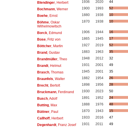
1936
2020
44
Blendinger
, Herbert
1900
1993
52
Bochmann
, Werner
1880
1938
10
Boehe
, Ernst
1870
1938
10
Böhme
, Oskar
Wilhelmowitsch
1906
1944
16
Borck
, Edmund
1865
1945
17
Bose
, Fritz von
1927
2019
52
Böttcher
, Martin
1883
1963
35
Brand
, Gustav
1948
2012
32
Brandmüller
, Theo
1931
2001
49
Brandt
, Helmut
1945
2001
35
Brasch
, Thomas
1882
1954
26
Braunfels
, Walter
1898
1956
28
Brecht
, Bertolt
1930
2023
50
Bruckmann
, Ferdinand
1891
1952
24
Busch
, Adolf
1888
1976
48
Butting
, Max
1870
1943
15
Büttner
, Paul
1933
2016
47
Callhoff
, Herbert
1931
2011
49
Degenhardt
, Franz Josef