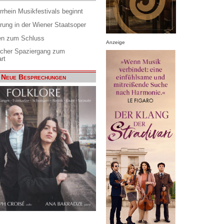
rrhein Musikfestivals beginnt
rung in der Wiener Staatsoper
en zum Schluss
Anzeige
scher Spaziergang zum
rt
Neue Besprechungen