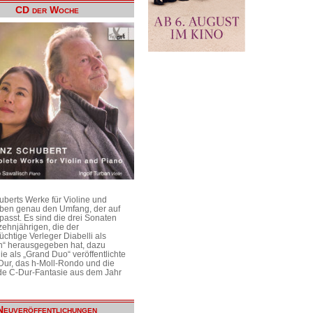
CD der Woche
uberts Werke für Violine und
aben genau den Umfang, der auf
passt. Es sind die drei Sonaten
ehnjährigen, die der
üchtige Verleger Diabelli als
n“ herausgegeben hat, dazu
e als „Grand Duo“ veröffentlichte
Dur, das h-Moll-Rondo und die
e C-Dur-Fantasie aus dem Jahr
Neuveröffentlichungen