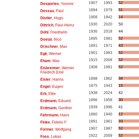
1907
1993
52
Desportes
, Yvonne
1894
1979
51
Dessau
, Paul
1908
1942
14
Distler
, Hugo
1930
2020
50
Dittrich
, Paul-Heinz
1936
2018
44
Döhl
, Friedhelm
1895
1981
52
Dostal
, Nico
1891
1971
43
Drischner
, Max
1901
1983
52
Egk
, Werner
1915
2008
52
Eham
, Max
1908
1981
52
Eisbrenner
, Werner
Friedrich Emil
1898
1962
34
Eisler
, Hanns
1875
1943
15
Engel
, Eugen
1938
2024
42
Erb
, Elke
1896
1958
30
Erdmann
, Eduard
1939
1996
41
Erdmann
, Gunther
1860
1940
12
Fährmann
, Hans
1891
1961
33
Finke
, Fidelio F.
1907
1987
52
Fortner
, Wolfgang
1922
2009
52
Foss
, Lukas