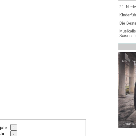
22. Niede
Kinderfüh
Die Best
Musikali
Saisonsta
jahr
ahr