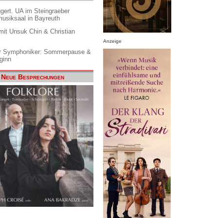
gert. UA im Steingraeber
siksaal in Bayreuth
it Unsuk Chin & Christian
Anzeige
 Symphoniker: Sommerpause &
ginn
Neue Besprechungen