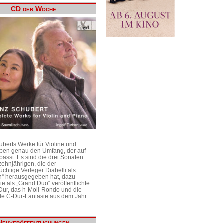
CD der Woche
uberts Werke für Violine und
aben genau den Umfang, der auf
passt. Es sind die drei Sonaten
ehnjährigen, die der
üchtige Verleger Diabelli als
n“ herausgegeben hat, dazu
e als „Grand Duo“ veröffentlichte
Dur, das h-Moll-Rondo und die
e C-Dur-Fantasie aus dem Jahr
Neuveröffentlichungen