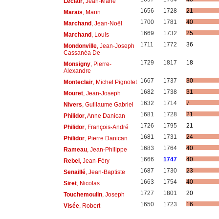
Leclair
, Jean-Marie
1656
1728
21
Marais
, Marin
1700
1781
40
Marchand
, Jean-Noël
1669
1732
25
Marchand
, Louis
1711
1772
36
Mondonville
, Jean-Joseph
Cassanéa De
1729
1817
18
Monsigny
, Pierre-
Alexandre
1667
1737
30
Monteclair
, Michel Pignolet
1682
1738
31
Mouret
, Jean-Joseph
1632
1714
7
Nivers
, Guillaume Gabriel
1681
1728
21
Philidor
, Anne Danican
1726
1795
21
Philidor
, François-André
1681
1731
24
Philidor
, Pierre Danican
1683
1764
40
Rameau
, Jean-Philippe
1666
1747
40
Rebel
, Jean-Féry
1687
1730
23
Senaillé
, Jean-Baptiste
1663
1754
40
Siret
, Nicolas
1727
1801
20
Touchemoulin
, Joseph
1650
1723
16
Visée
, Robert