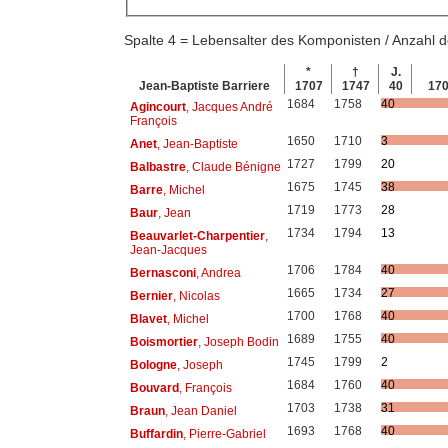
Spalte 4 = Lebensalter des Komponisten / Anzahl
*
†
J.
Jean-Baptiste Barriere
1707
1747
40
17
1684
1758
40
Agincourt
, Jacques André
François
1650
1710
3
Anet
, Jean-Baptiste
1727
1799
20
Balbastre
, Claude Bénigne
1675
1745
38
Barre
, Michel
1719
1773
28
Baur
, Jean
1734
1794
13
Beauvarlet-Charpentier
,
Jean-Jacques
1706
1784
40
Bernasconi
, Andrea
1665
1734
27
Bernier
, Nicolas
1700
1768
40
Blavet
, Michel
1689
1755
40
Boismortier
, Joseph Bodin
1745
1799
2
Bologne
, Joseph
1684
1760
40
Bouvard
, François
1703
1738
31
Braun
, Jean Daniel
1693
1768
40
Buffardin
, Pierre-Gabriel