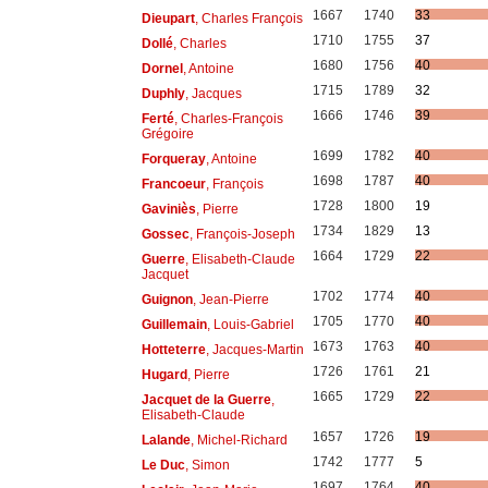
1667
1740
33
Dieupart
, Charles François
1710
1755
37
Dollé
, Charles
1680
1756
40
Dornel
, Antoine
1715
1789
32
Duphly
, Jacques
1666
1746
39
Ferté
, Charles-François
Grégoire
1699
1782
40
Forqueray
, Antoine
1698
1787
40
Francoeur
, François
1728
1800
19
Gaviniès
, Pierre
1734
1829
13
Gossec
, François-Joseph
1664
1729
22
Guerre
, Elisabeth-Claude
Jacquet
1702
1774
40
Guignon
, Jean-Pierre
1705
1770
40
Guillemain
, Louis-Gabriel
1673
1763
40
Hotteterre
, Jacques-Martin
1726
1761
21
Hugard
, Pierre
1665
1729
22
Jacquet de la Guerre
,
Elisabeth-Claude
1657
1726
19
Lalande
, Michel-Richard
1742
1777
5
Le Duc
, Simon
1697
1764
40