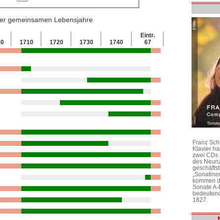
 der gemeinsamen Lebensjahre
Eintr.
00
1710
1720
1730
1740
67
Franz Sch
Klavier h
zwei CDs 
des Neunz
geschäftst
„Sonatine
kommen di
Sonate A-
bedeutend
1827.