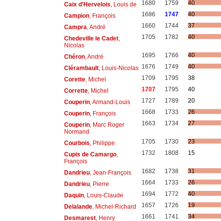
1680
1759
40
Caix d'Hervelois
, Louis de
1686
1747
40
Campion
, François
1660
1744
37
Campra
, André
1705
1782
40
Chedeville le Cadet
,
Nicolas
1695
1766
40
Chéron
, André
1676
1749
40
Clérambault
, Louis-Nicolas
1709
1795
38
Corette
, Michel
1707
1795
40
Corrette
, Michel
1727
1789
20
Couperin
, Armand-Louis
1668
1733
26
Couperin
, François
1663
1734
27
Couperin
, Marc Roger
Normand
1705
1730
23
Courbois
, Philippe
1732
1808
15
Cupis de Camargo
,
François
1682
1738
31
Dandrieu
, Jean-François
1664
1733
26
Dandrieu
, Pierre
1694
1772
40
Daquin
, Louis-Claude
1657
1726
19
Delalande
, Michel-Richard
1661
1741
34
Desmarest
, Henry