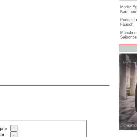
Moritz Eg
Kammermu
Podcast m
Fausch
Münchner
Saisonbe
jahr
ahr