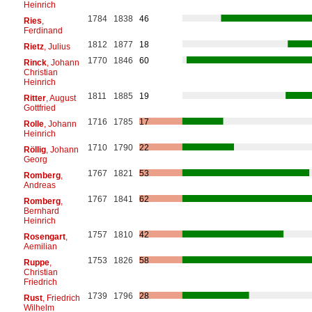
Heinrich
1784
1838
46
Ries
,
Ferdinand
1812
1877
18
Rietz
, Julius
1770
1846
60
Rinck
, Johann
Christian
Heinrich
1811
1885
19
Ritter
, August
Gottfried
1716
1785
17
Rolle
, Johann
Heinrich
1710
1790
22
Röllig
, Johann
Georg
1767
1821
53
Romberg
,
Andreas
1767
1841
62
Romberg
,
Bernhard
Heinrich
1757
1810
42
Rosengart
,
Aemilian
1753
1826
58
Ruppe
,
Christian
Friedrich
1739
1796
28
Rust
, Friedrich
Wilhelm