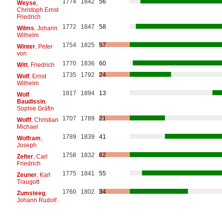
1774
1842
56
Weyse
,
Christoph Ernst
Friedrich
1772
1847
58
Wilms
, Johann
Wilhelm
1754
1825
57
Winter
, Peter
von
1770
1836
60
Witt
, Friedrich
1735
1792
24
Wolf
, Ernst
Wilhelm
1817
1894
13
Wolf
Baudissin
,
Sophie Gräfin
1707
1789
21
Wolff
, Christian
Michael
1789
1839
41
Wolfram
,
Joseph
1758
1832
62
Zelter
, Carl
Friedrich
1775
1841
55
Zeuner
, Karl
Traugott
1760
1802
34
Zumsteeg
,
Johann Rudolf