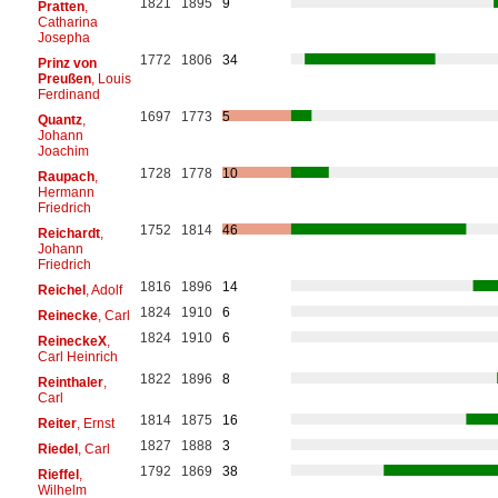
1821
1895
9
Pratten
,
Catharina
Josepha
1772
1806
34
Prinz von
Preußen
, Louis
Ferdinand
1697
1773
5
Quantz
,
Johann
Joachim
1728
1778
10
Raupach
,
Hermann
Friedrich
1752
1814
46
Reichardt
,
Johann
Friedrich
1816
1896
14
Reichel
, Adolf
1824
1910
6
Reinecke
, Carl
1824
1910
6
ReineckeX
,
Carl Heinrich
1822
1896
8
Reinthaler
,
Carl
1814
1875
16
Reiter
, Ernst
1827
1888
3
Riedel
, Carl
1792
1869
38
Rieffel
,
Wilhelm