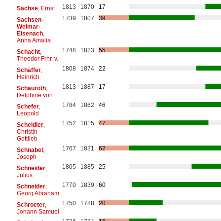
1813
1870
17
Sachse
, Ernst
1739
1807
39
Sachsen-
Weimar-
Eisenach
,
Anna Amalia
1748
1823
55
Schacht
,
Theodor Frhr. v.
1808
1874
22
Schäffer
,
Heinrich
1813
1887
17
Schauroth
,
Delphine von
1784
1862
46
Schefer
,
Leopold
1752
1815
47
Scheidler
,
Christin
Gottlieb
1767
1831
62
Schnabel
,
Joseph
1805
1885
25
Schneider
,
Julius
1770
1839
60
Schneider
,
Georg Abraham
1750
1788
20
Schroeter
,
Johann Samuel