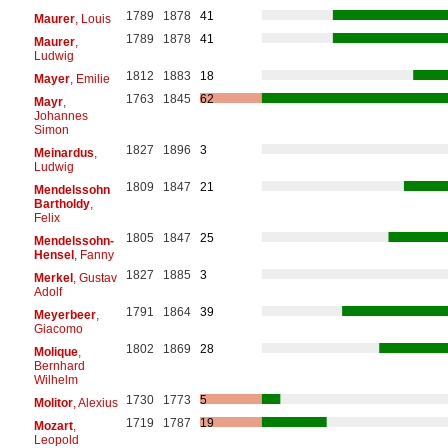
1789
1878
41
Maurer
, Louis
1789
1878
41
Maurer
,
Ludwig
1812
1883
18
Mayer
, Emilie
1763
1845
62
Mayr
,
Johannes
Simon
1827
1896
3
Meinardus
,
Ludwig
1809
1847
21
Mendelssohn
Bartholdy
,
Felix
1805
1847
25
Mendelssohn-
Hensel
, Fanny
1827
1885
3
Merkel
, Gustav
Adolf
1791
1864
39
Meyerbeer
,
Giacomo
1802
1869
28
Molique
,
Bernhard
Wilhelm
1730
1773
5
Molitor
, Alexius
1719
1787
19
Mozart
,
Leopold