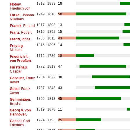
1812
1883
18
Flotow
,
Friedrich von
1749
1818
50
Forkel
, Johann
Nikolaus
1817
1893
13
Franck
, Eduard
1815
1892
15
Franz
, Robert
1736
1811
43
Fränzl
, Ignaz
1816
1895
14
Freytag
,
Michael
1712
1786
18
Friedrich II.
von Preußen
,
1772
1819
47
Fürstenau
,
Caspar
1784
1822
38
Gebauer
, Franz
Xaver
1787
1843
43
Gebel
, Franz
Xaver
1759
1813
45
Gemmingen
,
Ernst v.
1819
1878
11
Georg V. von
Hannover
,
1724
1793
25
Gessel
, Carl
Friedrich