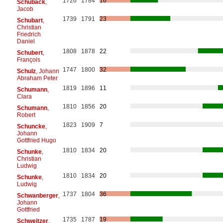
1726
1784
16
Schuback
,
Jacob
1739
1791
23
Schubart
,
Christian
Friedrich
Daniel
1808
1878
22
Schubert
,
François
1747
1800
32
Schulz
, Johann
Abraham Peter
1819
1896
11
Schumann
,
Clara
1810
1856
20
Schumann
,
Robert
1823
1909
7
Schuncke
,
Johann
Gottfried Hugo
1810
1834
20
Schunke
,
Christian
Ludwig
1810
1834
20
Schunke
,
Ludwig
1737
1804
36
Schwanberger
,
Johann
Gottfried
1735
1787
19
Schweitzer
,