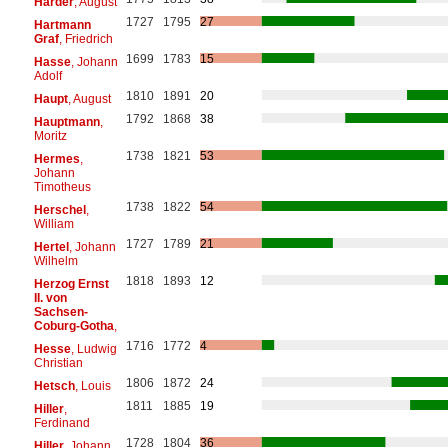
Harder
, August
1727
1795
27
Hartmann
Graf
, Friedrich
1699
1783
15
Hasse
, Johann
Adolf
1810
1891
20
Haupt
, August
1792
1868
38
Hauptmann
,
Moritz
1738
1821
53
Hermes
,
Johann
Timotheus
1738
1822
54
Herschel
,
William
1727
1789
21
Hertel
, Johann
Wilhelm
1818
1893
12
Herzog Ernst
II. von
Sachsen-
Coburg-Gotha
,
1716
1772
4
Hesse
, Ludwig
Christian
1806
1872
24
Hetsch
, Louis
1811
1885
19
Hiller
,
Ferdinand
1728
1804
36
Hiller
, Johann