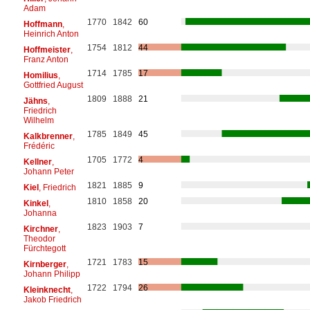
Adam
1770
1842
60
Hoffmann
,
Heinrich Anton
1754
1812
44
Hoffmeister
,
Franz Anton
1714
1785
17
Homilius
,
Gottfried August
1809
1888
21
Jähns
,
Friedrich
Wilhelm
1785
1849
45
Kalkbrenner
,
Frédéric
1705
1772
4
Kellner
,
Johann Peter
1821
1885
9
Kiel
, Friedrich
1810
1858
20
Kinkel
,
Johanna
1823
1903
7
Kirchner
,
Theodor
Fürchtegott
1721
1783
15
Kirnberger
,
Johann Philipp
1722
1794
26
Kleinknecht
,
Jakob Friedrich