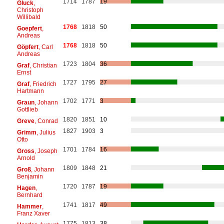
1714
1787
19
Gluck
,
Christoph
Willibald
1768
1818
50
Goepfert
,
Andreas
1768
1818
50
Göpfert
, Carl
Andreas
1723
1804
36
Graf
, Christian
Ernst
1727
1795
27
Graf
, Friedrich
Hartmann
1702
1771
3
Graun
, Johann
Gottlieb
1820
1851
10
Greve
, Conrad
1827
1903
3
Grimm
, Julius
Otto
1701
1784
16
Gross
, Joseph
Arnold
1809
1848
21
Groß
, Johann
Benjamin
1720
1787
19
Hagen
,
Bernhard
1741
1817
49
Hammer
,
Franz Xaver
1775
1813
38