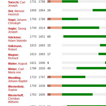
1731
1788
20
Toëschi
, Carl
Joseph
1806
1864
24
Veit
, Wenzel
Heinrich
1756
1788
20
Vogel
, Johann
Christoph
1749
1814
46
Vogler
, Georg
Joseph
1770
1851
60
Volckmar
,
Adam Valentin
1815
1883
15
Volkmann
,
Robert
1813
1883
17
Wagner
,
Richard
1821
1896
9
Walter
, August
1786
1826
40
Weber
, Carl
Maria von
1723
1797
29
Wendling
,
Johann Baptist
1759
1838
62
Westenholz
,
Sophie
1763
1806
38
Westerhoff
,
Christian
Wilhelm