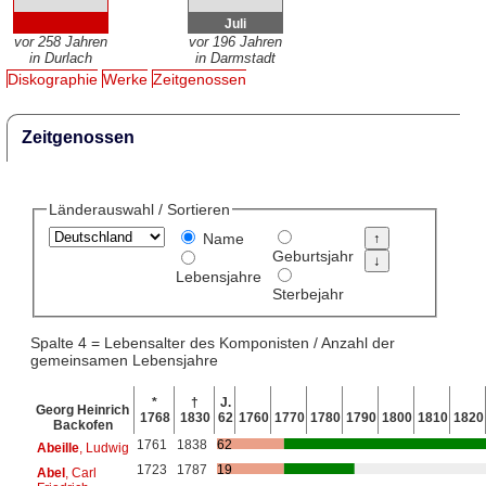
Juli
vor 258 Jahren
vor 196 Jahren
in Durlach
in Darmstadt
Diskographie
Werke
Zeitgenossen
Zeitgenossen
Länderauswahl / Sortieren
Name
Geburtsjahr
Lebensjahre
Sterbejahr
Spalte 4 = Lebensalter des Komponisten / Anzahl der
gemeinsamen Lebensjahre
*
†
J.
Georg Heinrich
1768
1830
62
1760
1770
1780
1790
1800
1810
1820
Backofen
1761
1838
62
Abeille
, Ludwig
1723
1787
19
Abel
, Carl