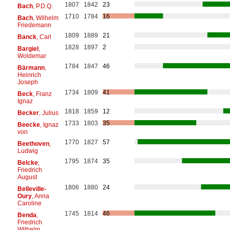
1807
1842
23
Bach
, P.D.Q.
1710
1784
16
Bach
, Wilhelm
Friedemann
1809
1889
21
Banck
, Carl
1828
1897
2
Bargiel
,
Woldemar
1784
1847
46
Bärmann
,
Heinrich
Joseph
1734
1809
41
Beck
, Franz
Ignaz
1818
1859
12
Becker
, Julius
1733
1803
35
Beecke
, Ignaz
von
1770
1827
57
Beethoven
,
Ludwig
1795
1874
35
Belcke
,
Friedrich
August
1806
1880
24
Belleville-
Oury
, Anna
Caroline
1745
1814
46
Benda
,
Friedrich
Wilhelm