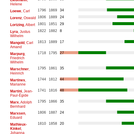
Helene
1796
1869
34
Loewe
, Carl
1806
1889
24
Lorenz
, Oswald
1801
1851
29
Lortzing
, Albert
1822
1882
8
Lyra
, Justus
Wilhelm
1813
1889
17
Mangold
, Carl
Amand
1718
1795
27
Marpurg
,
Friedrich
Wilhelm
1795
1861
35
Marschner
,
Heinrich
1744
1812
44
Martines
,
Marianne
1741
1816
48
Martini
, Jean-
Paul-Égide
1795
1866
35
Marx
, Adolph
Bernhard
1806
1887
24
Marxsen
,
Eduard
1810
1858
20
Mathieux-
Kinkel
,
Johanna