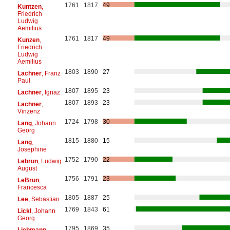
1761
1817
49
Kuntzen
,
Friedrich
Ludwig
Aemilius
1761
1817
49
Kunzen
,
Friedrich
Ludwig
Aemilius
1803
1890
27
Lachner
, Franz
Paul
1807
1895
23
Lachner
, Ignaz
1807
1893
23
Lachner
,
Vinzenz
1724
1798
30
Lang
, Johann
Georg
1815
1880
15
Lang
,
Josephine
1752
1790
22
Lebrun
, Ludwig
August
1756
1791
23
LeBrun
,
Francesca
1805
1887
25
Lee
, Sebastian
1769
1843
61
Lickl
, Johann
Georg
1795
1869
35
Liebmann
,