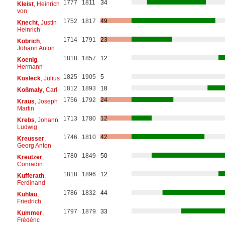
1777
1811
34
Kleist
, Heinrich
von
1752
1817
49
Knecht
, Justin
Heinrich
1714
1791
23
Kobrich
,
Johann Anton
1818
1857
12
Koenig
,
Hermann
1825
1905
5
Kosleck
, Julius
1812
1893
18
Koßmaly
, Carl
1756
1792
24
Kraus
, Joseph
Martin
1713
1780
12
Krebs
, Johann
Ludwig
1746
1810
42
Kreusser
,
Georg Anton
1780
1849
50
Kreutzer
,
Conradin
1818
1896
12
Kufferath
,
Ferdinand
1786
1832
44
Kuhlau
,
Friedrich
1797
1879
33
Kummer
,
Frédéric