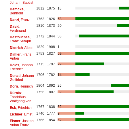
Johann Baptist
1812
1875
18
Damcke
,
Berthold
1763
1826
58
Danzi
, Franz
1810
1873
20
David
,
Ferdinand
1772
1844
58
Destouches
,
Franz Seraph
1829
1908
1
Dietrich
, Albert
1753
1827
59
Dimler
, Franz
Anton
1715
1797
29
Doles
, Johann
Friedrich
1706
1782
14
Donati
, Johann
Gottfried
1804
1892
26
Dorn
, Heinrich
1756
1807
39
Dürnitz
,
Thaddäus
Wolfgang von
1767
1838
62
Eck
, Friedrich
1740
1777
9
Eichner
, Ernst
1766
1854
62
Elsner
, Joseph
Anton Franz