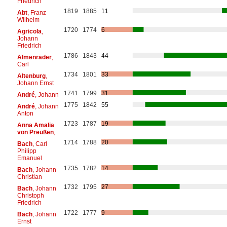
Friedrich
1819
1885
11
Abt
, Franz
Wilhelm
1720
1774
6
Agricola
,
Johann
Friedrich
1786
1843
44
Almenräder
,
Carl
1734
1801
33
Altenburg
,
Johann Ernst
1741
1799
31
André
, Johann
1775
1842
55
André
, Johann
Anton
1723
1787
19
Anna Amalia
von Preußen
,
1714
1788
20
Bach
, Carl
Philipp
Emanuel
1735
1782
14
Bach
, Johann
Christian
1732
1795
27
Bach
, Johann
Christoph
Friedrich
1722
1777
9
Bach
, Johann
Ernst