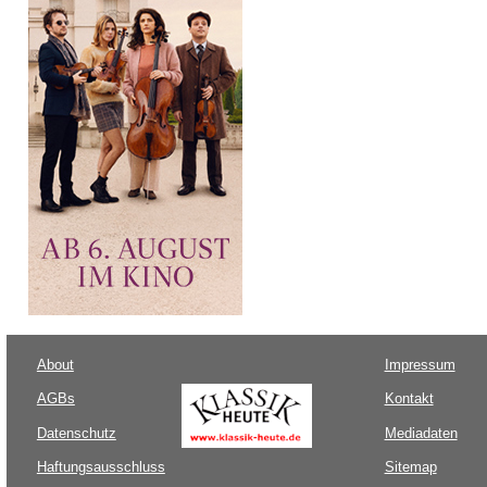
About
Impressum
AGBs
Kontakt
Datenschutz
Mediadaten
Haftungsausschluss
Sitemap