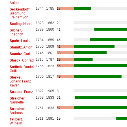
Anton
1744
1785
17
Seckendorff
,
Siegmund
Freiherr von
1828
1862
2
Seeling
, Hans
1789
1860
41
Silcher
,
Friedrich
1784
1859
46
Spohr
, Louis
1750
1809
41
Stamitz
, Anton
1745
1801
33
Stamitz
, Carl
1715
1787
19
Starck
, Conrad
1765
1823
55
Steibelt
, Daniel
Gottlieb
1750
1817
49
Sterkel
,
Johann Franz
Xaver
1822
1905
8
Strauss
, Franz
1769
1833
61
Streicher
,
Nannette
1761
1833
62
Streicher
,
Andreas
1811
1891
19
Taubert
,
Wilhelm