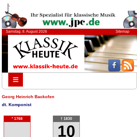
Anzeige
Samstag, 8. August 2026
Sitemap
≡
≡
Georg Heinrich Backofen
dt. Komponist
* 1768
† 1830
10