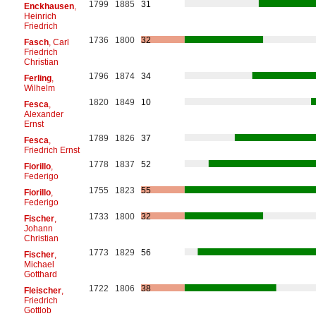
1799
1885
31
Enckhausen
,
Heinrich
Friedrich
1736
1800
32
Fasch
, Carl
Friedrich
Christian
1796
1874
34
Ferling
,
Wilhelm
1820
1849
10
Fesca
,
Alexander
Ernst
1789
1826
37
Fesca
,
Friedrich Ernst
1778
1837
52
Fiorillo
,
Federigo
1755
1823
55
Fiorillo
,
Federigo
1733
1800
32
Fischer
,
Johann
Christian
1773
1829
56
Fischer
,
Michael
Gotthard
1722
1806
38
Fleischer
,
Friedrich
Gottlob