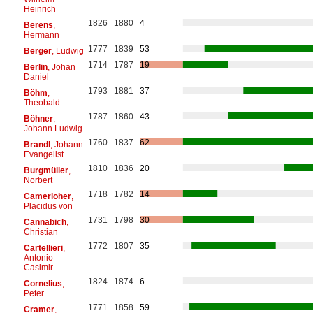
Heinrich
1826
1880
4
Berens
,
Hermann
1777
1839
53
Berger
, Ludwig
1714
1787
19
Berlin
, Johan
Daniel
1793
1881
37
Böhm
,
Theobald
1787
1860
43
Böhner
,
Johann Ludwig
1760
1837
62
Brandl
, Johann
Evangelist
1810
1836
20
Burgmüller
,
Norbert
1718
1782
14
Camerloher
,
Placidus von
1731
1798
30
Cannabich
,
Christian
1772
1807
35
Cartellieri
,
Antonio
Casimir
1824
1874
6
Cornelius
,
Peter
1771
1858
59
Cramer
,