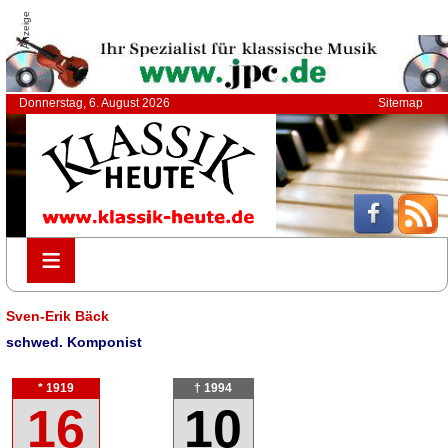
Anzeige
Donnerstag, 6. August 2026
Sitemap
≡
≡
Sven-Erik Bäck
schwed. Komponist
* 1919
† 1994
16
10