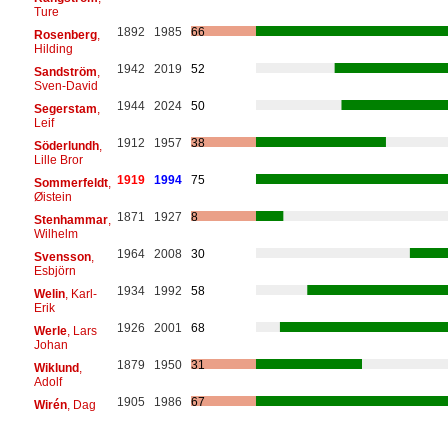
Ture
1892
1985
66
Rosenberg
,
Hilding
1942
2019
52
Sandström
,
Sven-David
1944
2024
50
Segerstam
,
Leif
1912
1957
38
Söderlundh
,
Lille Bror
1919
1994
75
Sommerfeldt
,
Øistein
1871
1927
8
Stenhammar
,
Wilhelm
1964
2008
30
Svensson
,
Esbjörn
1934
1992
58
Welin
, Karl-
Erik
1926
2001
68
Werle
, Lars
Johan
1879
1950
31
Wiklund
,
Adolf
1905
1986
67
Wirén
, Dag