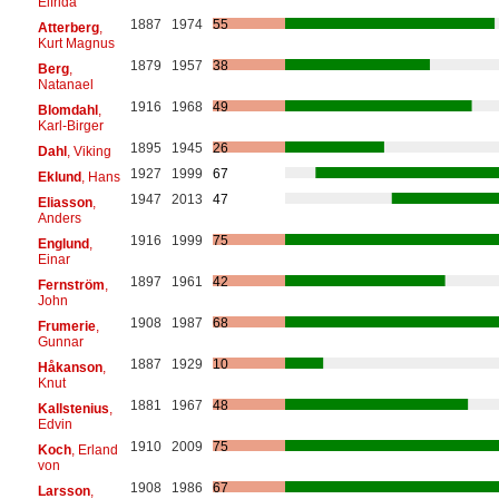
Elfrida
1887
1974
55
Atterberg
,
Kurt Magnus
1879
1957
38
Berg
,
Natanael
1916
1968
49
Blomdahl
,
Karl-Birger
1895
1945
26
Dahl
, Viking
1927
1999
67
Eklund
, Hans
1947
2013
47
Eliasson
,
Anders
1916
1999
75
Englund
,
Einar
1897
1961
42
Fernström
,
John
1908
1987
68
Frumerie
,
Gunnar
1887
1929
10
Håkanson
,
Knut
1881
1967
48
Kallstenius
,
Edvin
1910
2009
75
Koch
, Erland
von
1908
1986
67
Larsson
,