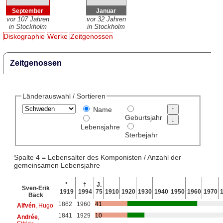
September
Januar
vor 107 Jahren
vor 32 Jahren
in Stockholm
in Stockholm
Diskographie
Werke
Zeitgenossen
Zeitgenossen
Länderauswahl / Sortieren
Name
Geburtsjahr
Lebensjahre
Sterbejahr
Spalte 4 = Lebensalter des Komponisten / Anzahl der
gemeinsamen Lebensjahre
*
†
J.
Sven-Erik
1919
1994
75
1910
1920
1930
1940
1950
1960
1970
Bäck
1862
1960
41
Alfvén
, Hugo
1841
1929
10
Andrée
,