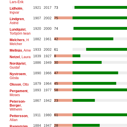
Lars-Erik
1921
2017
73
Lidholm
,
Ingvar
1907
2002
75
Lindgren
,
Astrid
1920
2000
74
Lundquist
,
Torbjörn Iwan
1882
1961
42
Melchers
, H
Melcher
1933
2002
61
Mellnäs
, Arne
1839
1927
8
Netzel
, Laura
1886
1949
30
Nordqvist
,
Gustaf
1890
1966
47
Nystroem
,
Gösta
1879
1964
45
Olsson
, Otto
1893
1977
58
Pergament
,
Moses
1867
1942
23
Peterson-
Berger
,
Wilhelm
1911
1980
61
Pettersson
,
Allan
1884
1947
28
Rangström
,