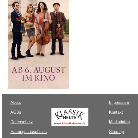
About
Impressum
AGBs
Kontakt
Datenschutz
Mediadaten
Haftungsausschluss
Sitemap