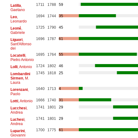
1711
1788
59
Latilla
,
Gaetano
1694
1744
35
Leo
,
Leonardo
1725
1790
45
Leoné
,
Gabriele
1696
1787
61
Liguori
,
Sant'Alfonso
dei
1695
1764
55
Locatelli
,
Pietro Antonio
1724
1802
46
Lolli
, Antonio
1745
1818
25
Lombardini
Sirmen
, M.
Laura
1640
1713
4
Lorenzani
,
Paolo
1666
1740
31
Lotti
, Antonio
1741
1801
29
Lucchesi
,
Andrea
1741
1801
29
Luchesi
,
Andrea
1700
1775
61
Luparini
,
Giovanni