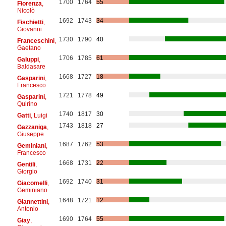
1700
1764
55
Fiorenza
,
Nicolò
1692
1743
34
Fischietti
,
Giovanni
1730
1790
40
Franceschini
,
Gaetano
1706
1785
61
Galuppi
,
Baldasare
1668
1727
18
Gasparini
,
Francesco
1721
1778
49
Gasparini
,
Quirino
1740
1817
30
Gatti
, Luigi
1743
1818
27
Gazzaniga
,
Giuseppe
1687
1762
53
Geminiani
,
Francesco
1668
1731
22
Gentili
,
Giorgio
1692
1740
31
Giacomelli
,
Geminiano
1648
1721
12
Giannettini
,
Antonio
1690
1764
55
Giay
,