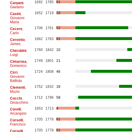
1692
1785
61
Carpani
,
Gaetano
1652
1719
10
Casini
,
Giovanni
Maria
1706
1761
52
Cecere
,
Carlo
1682
1783
61
Cervetto
,
James
1760
1842
10
Cherubini
,
Luigi
1749
1801
21
Cimarosa
,
Domenico
1724
1808
46
Cirri
,
Giovanni
Battista
1752
1832
18
Clementi
,
Muzio
1712
1796
58
Cocchi
,
Gioacchino
1653
1713
4
Corelli
,
Arcangelo
1705
1778
61
Corselli
,
Francisco
1705
1778
61
Corselli
,