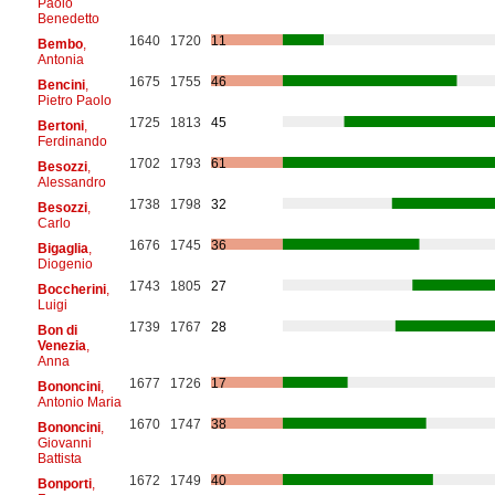
Paolo
Benedetto
1640
1720
11
Bembo
,
Antonia
1675
1755
46
Bencini
,
Pietro Paolo
1725
1813
45
Bertoni
,
Ferdinando
1702
1793
61
Besozzi
,
Alessandro
1738
1798
32
Besozzi
,
Carlo
1676
1745
36
Bigaglia
,
Diogenio
1743
1805
27
Boccherini
,
Luigi
1739
1767
28
Bon di
Venezia
,
Anna
1677
1726
17
Bononcini
,
Antonio Maria
1670
1747
38
Bononcini
,
Giovanni
Battista
1672
1749
40
Bonporti
,