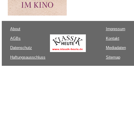
About
Impressum
AGBs
Kontakt
Datenschutz
Mediadaten
Haftungsausschluss
Sitemap