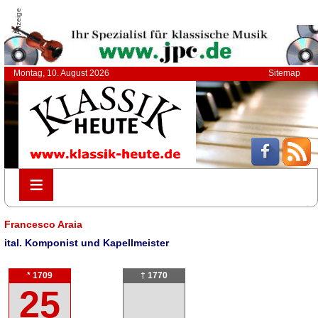
Anzeige
Montag, 10. August 2026
Sitemap
≡
≡
Francesco Araia
ital. Komponist und Kapellmeister
* 1709
† 1770
25