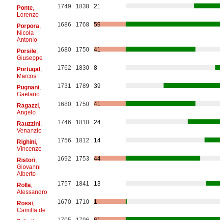
1749
1838
21
Ponte
,
Lorenzo
1686
1768
59
Porpora
,
Nicola
Antonio
1680
1750
41
Porsile
,
Giuseppe
1762
1830
8
Portugal
,
Marcos
1731
1789
39
Pugnani
,
Gaetano
1680
1750
41
Ragazzi
,
Angelo
1746
1810
24
Rauzzini
,
Venanzio
1756
1812
14
Righini
,
Vincenzo
1692
1753
44
Ristori
,
Giovanni
Alberto
1757
1841
13
Rolla
,
Alessandro
1670
1710
1
Rossi
,
Camilla de
1705
1796
61