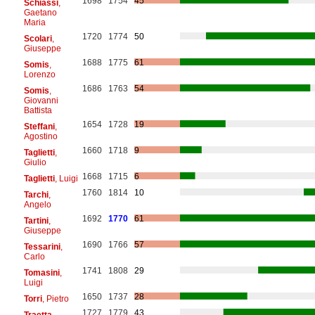
1698
1754
45
Schiassi
,
Gaetano
Maria
1720
1774
50
Scolari
,
Giuseppe
1688
1775
61
Somis
,
Lorenzo
1686
1763
54
Somis
,
Giovanni
Battista
1654
1728
19
Steffani
,
Agostino
1660
1718
9
Taglietti
,
Giulio
1668
1715
6
Taglietti
, Luigi
1760
1814
10
Tarchi
,
Angelo
1692
1770
61
Tartini
,
Giuseppe
1690
1766
57
Tessarini
,
Carlo
1741
1808
29
Tomasini
,
Luigi
1650
1737
28
Torri
, Pietro
1727
1779
43
Traetta
,