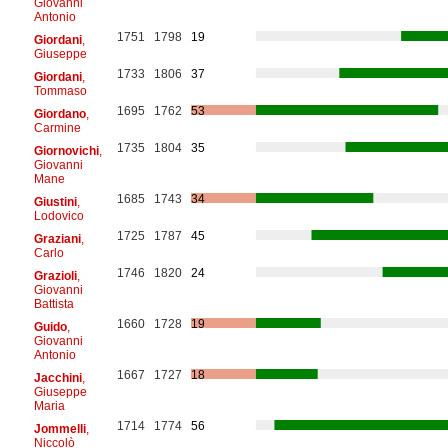
Giovanni
Antonio
1751
1798
19
Giordani
,
Giuseppe
1733
1806
37
Giordani
,
Tommaso
1695
1762
53
Giordano
,
Carmine
1735
1804
35
Giornovichi
,
Giovanni
Mane
1685
1743
34
Giustini
,
Lodovico
1725
1787
45
Graziani
,
Carlo
1746
1820
24
Grazioli
,
Giovanni
Battista
1660
1728
19
Guido
,
Giovanni
Antonio
1667
1727
18
Jacchini
,
Giuseppe
Maria
1714
1774
56
Jommelli
,
Niccolò