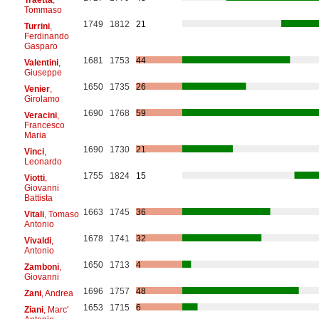
Tommaso
1749
1812
21
Turrini
,
Ferdinando
Gasparo
1681
1753
44
Valentini
,
Giuseppe
1650
1735
26
Venier
,
Girolamo
1690
1768
59
Veracini
,
Francesco
Maria
1690
1730
21
Vinci
,
Leonardo
1755
1824
15
Viotti
,
Giovanni
Battista
1663
1745
36
Vitali
, Tomaso
Antonio
1678
1741
32
Vivaldi
,
Antonio
1650
1713
4
Zamboni
,
Giovanni
1696
1757
48
Zani
, Andrea
1653
1715
6
Ziani
, Marc'