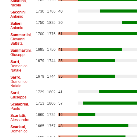
Sabatino
,
Nicola
1730
1786
40
Sacchini
,
Antonio
1750
1825
20
Salieri
,
Antonio
1700
1775
61
Sammartini
,
Giovanni
Battista
1695
1750
41
Sammartini
,
Giuseppe
1679
1744
35
Sarri
,
Domenico
Natale
1679
1744
35
Sarro
,
Domenico
Natale
1729
1802
41
Sarti
,
Giuseppe
1713
1806
57
Scalabrini
,
Paolo
1660
1725
16
Scarlatti
,
Alessandro
1685
1757
48
Scarlatti
,
Domenico