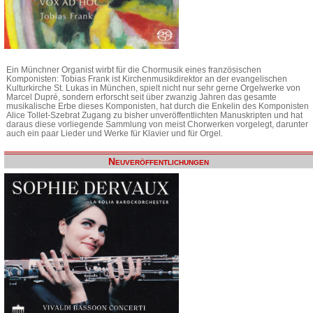
Ein Münchner Organist wirbt für die Chormusik eines französischen
Komponisten: Tobias Frank ist Kirchenmusikdirektor an der evangelischen
Kulturkirche St. Lukas in München, spielt nicht nur sehr gerne Orgelwerke von
Marcel Dupré, sondern erforscht seit über zwanzig Jahren das gesamte
musikalische Erbe dieses Komponisten, hat durch die Enkelin des Komponisten
Alice Tollet-Szebrat Zugang zu bisher unveröffentlichten Manuskripten und hat
daraus diese vorliegende Sammlung von meist Chorwerken vorgelegt, darunter
auch ein paar Lieder und Werke für Klavier und für Orgel.
Neuveröffentlichungen