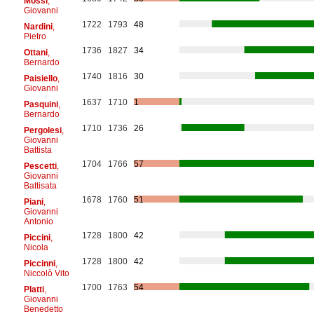
Mossi
,
Giovanni
1722
1793
48
Nardini
,
Pietro
1736
1827
34
Ottani
,
Bernardo
1740
1816
30
Paisiello
,
Giovanni
1637
1710
1
Pasquini
,
Bernardo
1710
1736
26
Pergolesi
,
Giovanni
Battista
1704
1766
57
Pescetti
,
Giovanni
Battisata
1678
1760
51
Piani
,
Giovanni
Antonio
1728
1800
42
Piccini
,
Nicola
1728
1800
42
Piccinni
,
Niccolò Vito
1700
1763
54
Platti
,
Giovanni
Benedetto