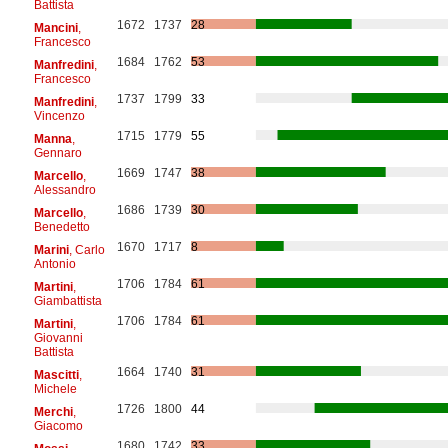
Battista
1672
1737
28
Mancini
,
Francesco
1684
1762
53
Manfredini
,
Francesco
1737
1799
33
Manfredini
,
Vincenzo
1715
1779
55
Manna
,
Gennaro
1669
1747
38
Marcello
,
Alessandro
1686
1739
30
Marcello
,
Benedetto
1670
1717
8
Marini
, Carlo
Antonio
1706
1784
61
Martini
,
Giambattista
1706
1784
61
Martini
,
Giovanni
Battista
1664
1740
31
Mascitti
,
Michele
1726
1800
44
Merchi
,
Giacomo
1680
1742
33