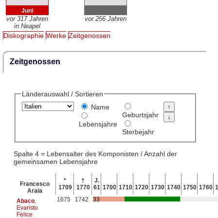
Juni
vor 317 Jahren
vor 256 Jahren
in Neapel
Diskographie
Werke
Zeitgenossen
Zeitgenossen
Länderauswahl / Sortieren
Name
Geburtsjahr
Lebensjahre
Sterbejahr
Spalte 4 = Lebensalter des Komponisten / Anzahl der
gemeinsamen Lebensjahre
*
†
J.
Francesco
1709
1770
61
1700
1710
1720
1730
1740
1750
1760
Araia
1675
1742
33
Abaco
,
Evaristo
Felice