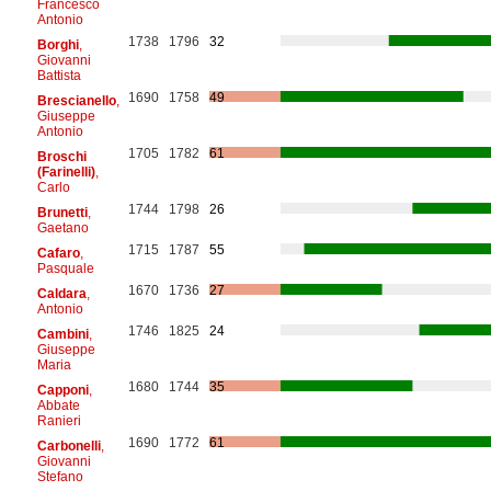
Francesco
Antonio
1738
1796
32
Borghi
,
Giovanni
Battista
1690
1758
49
Brescianello
,
Giuseppe
Antonio
1705
1782
61
Broschi
(Farinelli)
,
Carlo
1744
1798
26
Brunetti
,
Gaetano
1715
1787
55
Cafaro
,
Pasquale
1670
1736
27
Caldara
,
Antonio
1746
1825
24
Cambini
,
Giuseppe
Maria
1680
1744
35
Capponi
,
Abbate
Ranieri
1690
1772
61
Carbonelli
,
Giovanni
Stefano