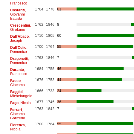
Francesco
1704
1778
61
Costanzi
,
Giovanni
Battista
1762
1846
8
Crescentini
,
Girolamo
1710
1805
60
Dall'Abaco
,
Joseph
1700
1764
55
Dall'Oglio
,
Domenico
1763
1846
7
Dragonetti
,
Domenico
1684
1755
46
Durante
,
Francesco
1676
1753
44
Facco
,
Giacomo
1666
1733
24
Faggioli
,
Michelangelo
1677
1745
36
Fago
, Nicola
1763
1842
7
Ferrari
,
Giacomo
Gotifredo
1700
1764
55
Fiorenza
,
Nicola