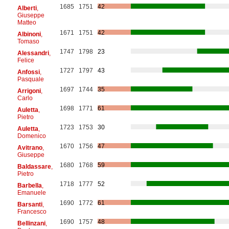
1685
1751
42
Alberti
,
Giuseppe
Matteo
1671
1751
42
Albinoni
,
Tomaso
1747
1798
23
Alessandri
,
Felice
1727
1797
43
Anfossi
,
Pasquale
1697
1744
35
Arrigoni
,
Carlo
1698
1771
61
Auletta
,
Pietro
1723
1753
30
Auletta
,
Domenico
1670
1756
47
Avitrano
,
Giuseppe
1680
1768
59
Baldassare
,
Pietro
1718
1777
52
Barbella
,
Emanuele
1690
1772
61
Barsanti
,
Francesco
1690
1757
48
Bellinzani
,