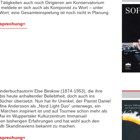
Tätigkeiten auch noch Dirigieren am Konservatorium
g, meldete er sich auch als Komponist zu Wort – unter
 Wort; eine Gesamteinspielung ist noch nicht in Planung.
esprechung«
Kinderbuchautorin Else Beskow (1874-1953), die ihre
, bis heute anhaltender Beliebtheit, doch auch ins
ücher übersetzt. Nun hat ihr Urenkel, der Pianist Daniel
fine Andersson als „Nord Light Duo“ unterwegs, ein
Märchen inspiriert ist und auf Tournee schon mehr als
 Mai im Wuppertaler Kulturzentrum Immanuel
n bisherigen Erfahrungen und hat wohl auch den
alb Skandinaviens bekannt zu machen.
esprechung«