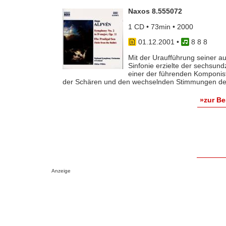
Naxos 8.555072
1 CD • 73min • 2000
01.12.2001
•
8 8 8
Mit der Uraufführung seiner a
Sinfonie erzielte der sechsun
einer der führenden Komponist
der Schären und den wechselnden Stimmungen des
»zur B
Anzeige