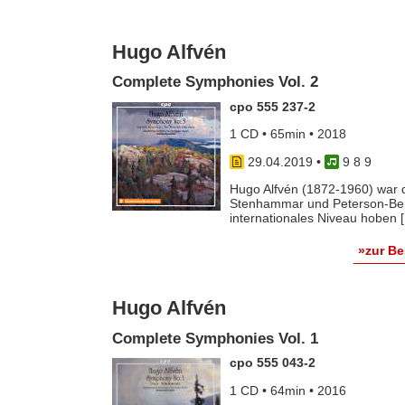
Hugo Alfvén
Complete Symphonies Vol. 2
cpo 555 237-2
1 CD • 65min • 2018
29.04.2019
•
9 8 9
Hugo Alfvén (1872-1960) war 
Stenhammar und Peterson-Ber
internationales Niveau hoben [.
»zur B
Hugo Alfvén
Complete Symphonies Vol. 1
cpo 555 043-2
1 CD • 64min • 2016