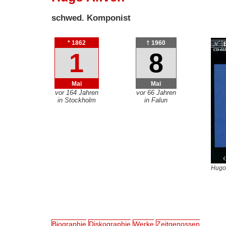
schwed. Komponist
* 1862
† 1960
1
8
Mai
Mai
vor 164 Jahren
vor 66 Jahren
in Stockholm
in Falun
Hugo 
Biographie
Diskographie
Werke
Zeitgenossen