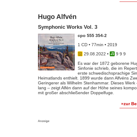
Hugo Alfvén
Symphonic Works Vol. 3
cpo 555 354-2
1 CD • 77min • 2019
29.08.2022
•
9 9 9
Es war der 1872 geborene Hugo
Sinfonie schrieb, die im Repert
erste schwedischsprachige Sin
Heimatlands enthielt. 1899 wurde dann Alfvéns Zwe
Geringerer als Wilhelm Stenhammar. Dieses Werk –
lang – zeigt Alfén dann auf der Höhe seines kompos
mit großer abschließender Doppelfuge.
»zur B
Anzeige