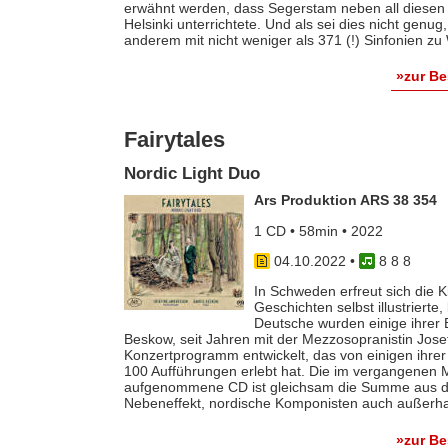
erwähnt werden, dass Segerstam neben all diesen 
Helsinki unterrichtete. Und als sei dies nicht genu
anderem mit nicht weniger als 371 (!) Sinfonien zu
»zur B
Fairytales
Nordic Light Duo
Ars Produktion ARS 38 354
1 CD • 58min • 2022
04.10.2022
•
8 8 8
In Schweden erfreut sich die 
Geschichten selbst illustrierte
Deutsche wurden einige ihrer B
Beskow, seit Jahren mit der Mezzosopranistin Jose
Konzertprogramm entwickelt, das von einigen ihrer 
100 Aufführungen erlebt hat. Die im vergangenen
aufgenommene CD ist gleichsam die Summe aus de
Nebeneffekt, nordische Komponisten auch außerh
»zur B