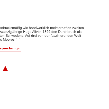
usdrucksmäßig wie handwerklich meisterhaften zweiten
dzwanzigjährige Hugo Alfvén 1899 den Durchbruch als
en Schwedens. Auf drei von der faszinierenden Welt
 Meeres [...]
esprechung«
▲