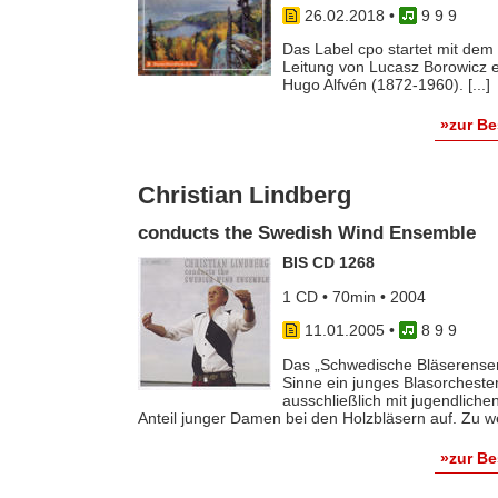
26.02.2018
•
9 9 9
Das Label cpo startet mit dem
Leitung von Lucasz Borowicz 
Hugo Alfvén (1872-1960). [...]
»zur B
Christian Lindberg
conducts the Swedish Wind Ensemble
BIS CD 1268
1 CD • 70min • 2004
11.01.2005
•
8 9 9
Das „Schwedische Bläserense
Sinne ein junges Blasorchester.
ausschließlich mit jugendlich
Anteil junger Damen bei den Holzbläsern auf. Zu w
»zur B