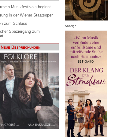
rrhein Musikfestivals beginnt
rung in der Wiener Staatsoper
en zum Schluss
Anzeige
scher Spaziergang zum
rt
Neue Besprechungen