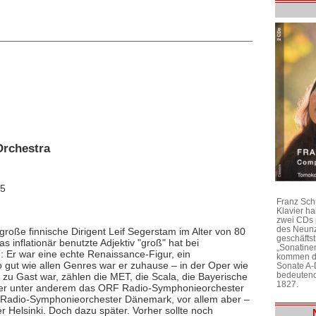
Orchestra
15
Franz Sch
Klavier h
zwei CDs 
des Neunz
roße finnische Dirigent Leif Segerstam im Alter von 80
geschäftst
s inflationär benutzte Adjektiv "groß" hat bei
„Sonatine
 Er war eine echte Renaissance-Figur, ein
kommen di
 gut wie allen Genres war er zuhause – in der Oper wie
Sonate A-
bedeutend
 zu Gast war, zählen die MET, die Scala, die Bayerische
1827.
ete er unter anderem das ORF Radio-Symphonieorchester
s Radio-Symphonieorchester Dänemark, vor allem aber –
 Helsinki. Doch dazu später. Vorher sollte noch