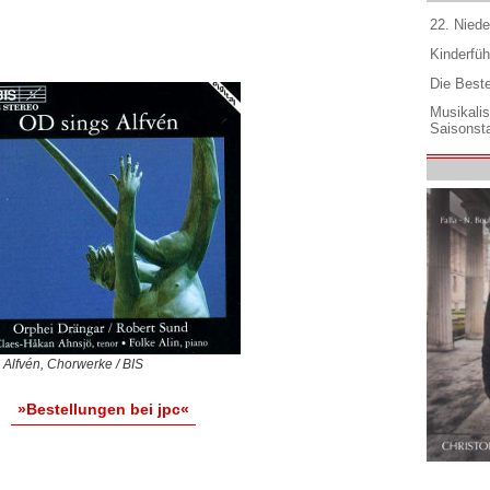
22. Niede
Kinderfüh
Die Best
Musikali
Saisonsta
Alfvén, Chorwerke / BIS
»Bestellungen bei jpc«