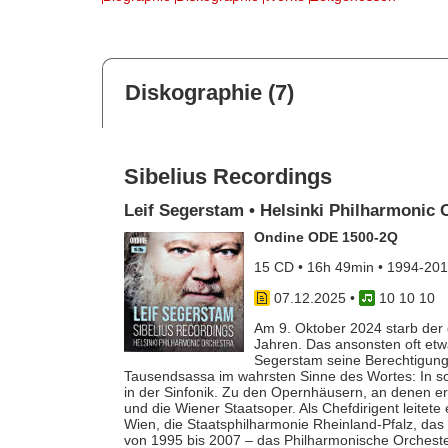
Diskographie (7)
Sibelius Recordings
Leif Segerstam • Helsinki Philharmonic 
Ondine ODE 1500-2Q
15 CD • 16h 49min • 1994-20
07.12.2025
•
10 10 10
Am 9. Oktober 2024 starb der g
Jahren. Das ansonsten oft etwa
Segerstam seine Berechtigung:
Tausendsassa im wahrsten Sinne des Wortes: In so
in der Sinfonik. Zu den Opernhäusern, an denen er
und die Wiener Staatsoper. Als Chefdirigent leit
Wien, die Staatsphilharmonie Rheinland-Pfalz, da
von 1995 bis 2007 – das Philharmonische Orchester