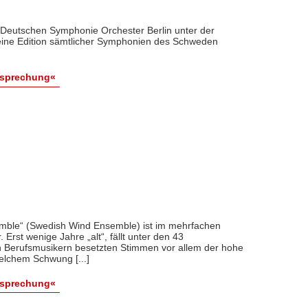
 Deutschen Symphonie Orchester Berlin unter der
eine Edition sämtlicher Symphonien des Schweden
esprechung«
mble“ (Swedish Wind Ensemble) ist im mehrfachen
 Erst wenige Jahre „alt“, fällt unter den 43
en Berufsmusikern besetzten Stimmen vor allem der hohe
elchem Schwung [...]
esprechung«