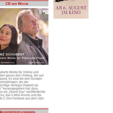
CD der Woche
uberts Werke für Violine und
aben genau den Umfang, der auf
passt. Es sind die drei Sonaten
ehnjährigen, die der
üchtige Verleger Diabelli als
n“ herausgegeben hat, dazu
e als „Grand Duo“ veröffentlichte
Dur, das h-Moll-Rondo und die
e C-Dur-Fantasie aus dem Jahr
Neuveröffentlichungen