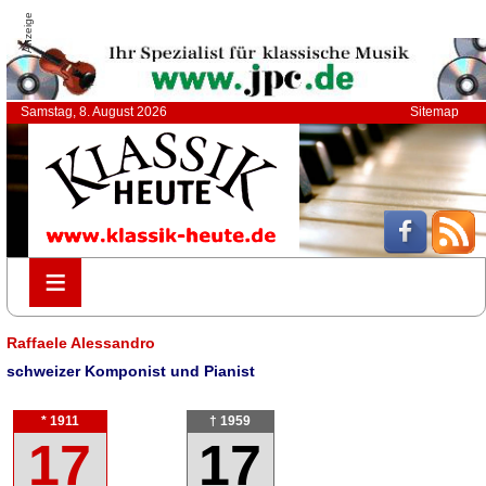
Anzeige
Samstag, 8. August 2026
Sitemap
≡
≡
Raffaele Alessandro
schweizer Komponist und Pianist
* 1911
† 1959
17
17