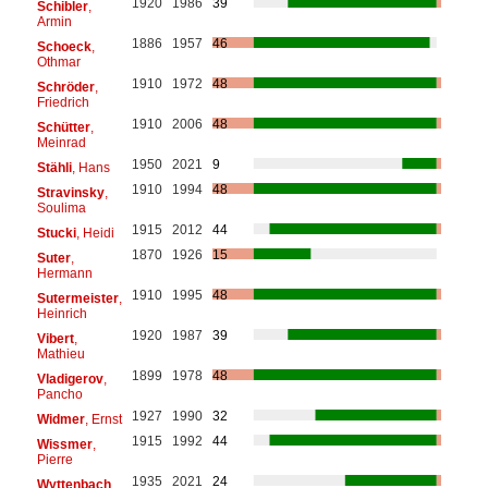
1920
1986
39
Schibler
,
Armin
1886
1957
46
Schoeck
,
Othmar
1910
1972
48
Schröder
,
Friedrich
1910
2006
48
Schütter
,
Meinrad
1950
2021
9
Stähli
, Hans
1910
1994
48
Stravinsky
,
Soulima
1915
2012
44
Stucki
, Heidi
1870
1926
15
Suter
,
Hermann
1910
1995
48
Sutermeister
,
Heinrich
1920
1987
39
Vibert
,
Mathieu
1899
1978
48
Vladigerov
,
Pancho
1927
1990
32
Widmer
, Ernst
1915
1992
44
Wissmer
,
Pierre
1935
2021
24
Wyttenbach
,