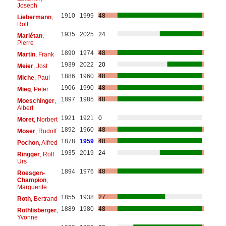
Joseph
1910
1999
48
Liebermann
,
Rolf
1935
2025
24
Mariétan
,
Pierre
1890
1974
48
Martin
, Frank
1939
2022
20
Meier
, Jost
1886
1960
48
Miche
, Paul
1906
1990
48
Mieg
, Peter
1897
1985
48
Moeschinger
,
Albert
1921
1921
0
Moret
, Norbert
1892
1960
48
Moser
, Rudolf
1878
1959
48
Pochon
, Alfred
1935
2019
24
Ringger
, Rolf
Urs
1894
1976
48
Roesgen-
Champion
,
Marguerite
1855
1938
27
Roth
, Bertrand
1889
1980
48
Röthlisberger
,
Yvonne