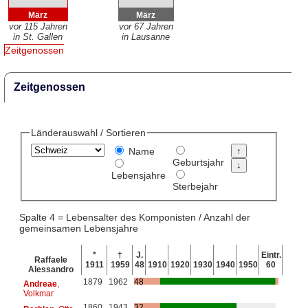
März
März
vor 115 Jahren
vor 67 Jahren
in St. Gallen
in Lausanne
Zeitgenossen
Zeitgenossen
Länderauswahl / Sortieren
Name
Geburtsjahr
Lebensjahre
Sterbejahr
Spalte 4 = Lebensalter des Komponisten / Anzahl der
gemeinsamen Lebensjahre
*
†
J.
Eintr.
Raffaele
1911
1959
48
1910
1920
1930
1940
1950
60
Alessandro
1879
1962
48
Andreae
,
Volkmar
1860
1943
32