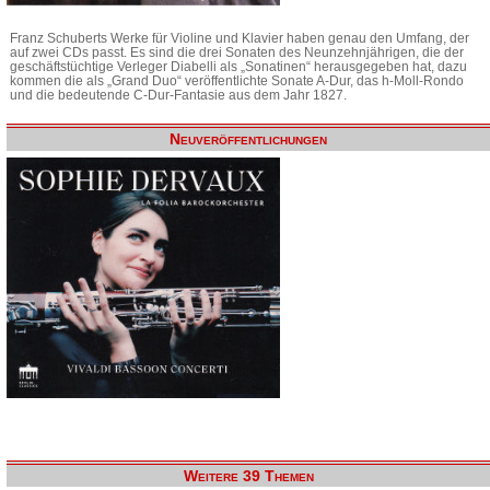
Franz Schuberts Werke für Violine und Klavier haben genau den Umfang, der
auf zwei CDs passt. Es sind die drei Sonaten des Neunzehnjährigen, die der
geschäftstüchtige Verleger Diabelli als „Sonatinen“ herausgegeben hat, dazu
kommen die als „Grand Duo“ veröffentlichte Sonate A-Dur, das h-Moll-Rondo
und die bedeutende C-Dur-Fantasie aus dem Jahr 1827.
Neuveröffentlichungen
Weitere 39 Themen