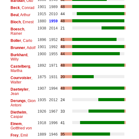
Barblan
, Otto
1901
1989
48
Beck
, Conrad
1915
2010
44
Beul
, Arthur
1880
1959
48
Bloch
, Ernest
1938
2014
21
Boesch
,
Rainer
1896
1952
41
Boller
, Carlo
1901
1992
48
Brunner
, Adolf
1900
1955
44
Burkhard
,
Willy
1892
1971
48
Castelberg
,
Martha
1875
1931
20
Courvoisier
,
Walter
1907
1994
48
Daetwyler
,
Jean
1935
2012
24
Derungs
, Gion
Antoni
1926
1967
33
Diethelm
,
Caspar
1918
1996
41
Einem
,
Gottfried von
1889
1946
35
Frey
, Emil