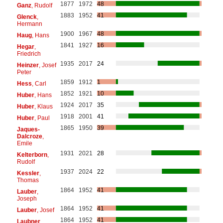
1877
1972
48
Ganz
, Rudolf
1883
1952
41
Glenck
,
Hermann
1900
1967
48
Haug
, Hans
1841
1927
16
Hegar
,
Friedrich
1935
2017
24
Heinzer
, Josef
Peter
1859
1912
1
Hess
, Carl
1852
1921
10
Huber
, Hans
1924
2017
35
Huber
, Klaus
1918
2001
41
Huber
, Paul
1865
1950
39
Jaques-
Dalcroze
,
Emile
1931
2021
28
Kelterborn
,
Rudolf
1937
2024
22
Kessler
,
Thomas
1864
1952
41
Lauber
,
Joseph
1864
1952
41
Lauber
, Josef
1864
1952
41
Laubner
,