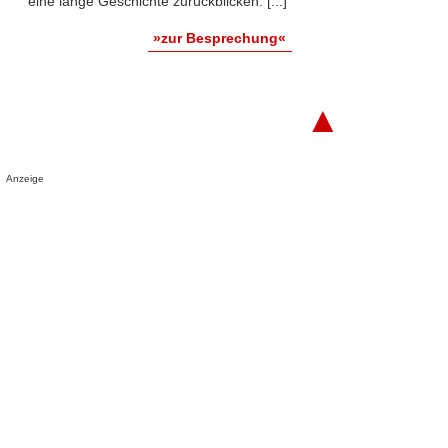
eine lange Geschichte zurückblicken. [...]
»zur Besprechung«
▲
Anzeige