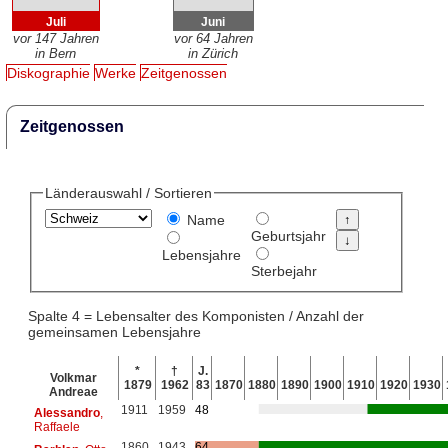
Juli
Juni
vor 147 Jahren
vor 64 Jahren
in Bern
in Zürich
Diskographie
Werke
Zeitgenossen
Zeitgenossen
Länderauswahl / Sortieren
Name
Geburtsjahr
Lebensjahre
Sterbejahr
Spalte 4 = Lebensalter des Komponisten / Anzahl der
gemeinsamen Lebensjahre
*
†
J.
Volkmar
1879
1962
83
1870
1880
1890
1900
1910
1920
1930
Andreae
1911
1959
48
Alessandro
,
Raffaele
1860
1943
64