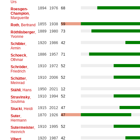
Urs
1894
1976
68
Roesgen-
Champion
,
Marguerite
1855
1938
59
Roth
, Bertrand
1889
1980
73
Röthlisberger
,
Yvonne
1920
1986
42
Schibler
,
Armin
1886
1957
71
Schoeck
,
Othmar
1910
1972
52
Schröder
,
Friedrich
1910
2006
52
Schütter
,
Meinrad
1950
2021
12
Stähli
, Hans
1910
1994
52
Stravinsky
,
Soulima
1915
2012
47
Stucki
, Heidi
1870
1926
47
Suter
,
Hermann
1910
1995
52
Sutermeister
,
Heinrich
1920
1987
42
Vibert
,