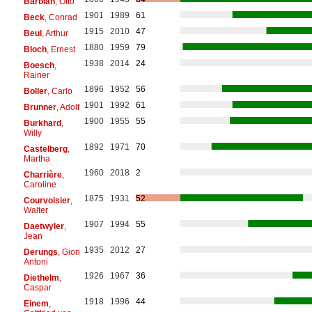
Barblan
, Otto
1901
1989
61
Beck
, Conrad
1915
2010
47
Beul
, Arthur
1880
1959
79
Bloch
, Ernest
1938
2014
24
Boesch
,
Rainer
1896
1952
56
Boller
, Carlo
1901
1992
61
Brunner
, Adolf
1900
1955
55
Burkhard
,
Willy
1892
1971
70
Castelberg
,
Martha
1960
2018
2
Charrière
,
Caroline
1875
1931
52
Courvoisier
,
Walter
1907
1994
55
Daetwyler
,
Jean
1935
2012
27
Derungs
, Gion
Antoni
1926
1967
36
Diethelm
,
Caspar
1918
1996
44
Einem
,