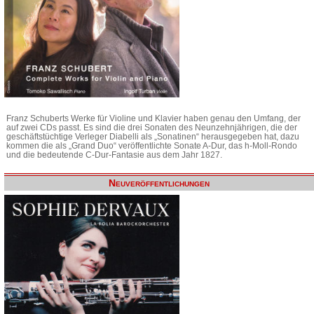
Franz Schuberts Werke für Violine und Klavier haben genau den Umfang, der
auf zwei CDs passt. Es sind die drei Sonaten des Neunzehnjährigen, die der
geschäftstüchtige Verleger Diabelli als „Sonatinen“ herausgegeben hat, dazu
kommen die als „Grand Duo“ veröffentlichte Sonate A-Dur, das h-Moll-Rondo
und die bedeutende C-Dur-Fantasie aus dem Jahr 1827.
Neuveröffentlichungen