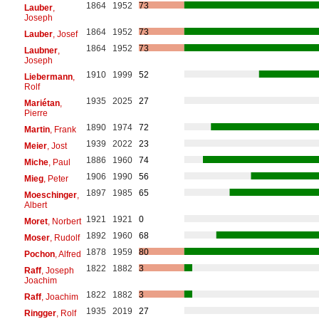
1864
1952
73
Lauber
,
Joseph
1864
1952
73
Lauber
, Josef
1864
1952
73
Laubner
,
Joseph
1910
1999
52
Liebermann
,
Rolf
1935
2025
27
Mariétan
,
Pierre
1890
1974
72
Martin
, Frank
1939
2022
23
Meier
, Jost
1886
1960
74
Miche
, Paul
1906
1990
56
Mieg
, Peter
1897
1985
65
Moeschinger
,
Albert
1921
1921
0
Moret
, Norbert
1892
1960
68
Moser
, Rudolf
1878
1959
80
Pochon
, Alfred
1822
1882
3
Raff
, Joseph
Joachim
1822
1882
3
Raff
, Joachim
1935
2019
27
Ringger
, Rolf