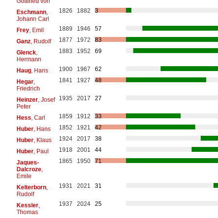
Gottfried von
1826
1882
3
Eschmann
,
Johann Carl
1889
1946
57
Frey
, Emil
1877
1972
83
Ganz
, Rudolf
1883
1952
69
Glenck
,
Hermann
1900
1967
62
Haug
, Hans
1841
1927
48
Hegar
,
Friedrich
1935
2017
27
Heinzer
, Josef
Peter
1859
1912
33
Hess
, Carl
1852
1921
42
Huber
, Hans
1924
2017
38
Huber
, Klaus
1918
2001
44
Huber
, Paul
1865
1950
71
Jaques-
Dalcroze
,
Emile
1931
2021
31
Kelterborn
,
Rudolf
1937
2024
25
Kessler
,
Thomas