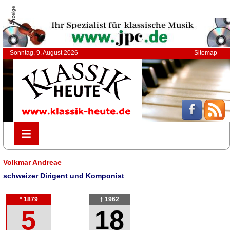
Anzeige
Sonntag, 9. August 2026
Sitemap
≡
≡
Volkmar Andreae
schweizer Dirigent und Komponist
* 1879
† 1962
5
18