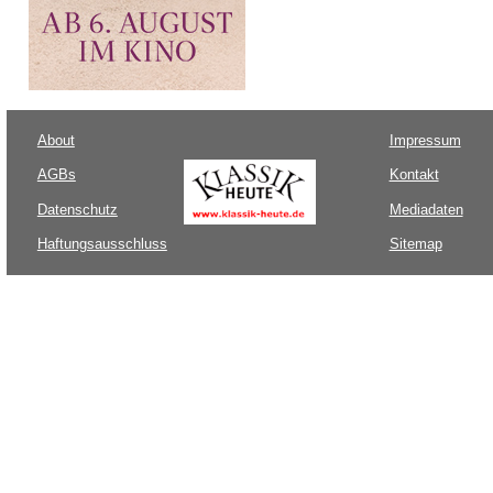
About
Impressum
AGBs
Kontakt
Datenschutz
Mediadaten
Haftungsausschluss
Sitemap